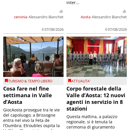
inter...
di
di
cervinia
Alessandro Bianchet
Aosta
Alessandro Bianchet
il 07/08/2026
il 07/08/2026
TURISMO & TEMPO LIBERO
ATTUALITA'
Cosa fare nel fine
Corpo forestale della
settimana in Valle
Valle d’Aosta: 12 nuovi
d’Aosta
agenti in servizio in 8
stazioni
GiocAosta prosegue tra le vie
del capoluogo; a Brissogne
Questa mattina, a palazzo
entra nel vivo la Feta de
regionale, si è tenuta la
l’Oumbra; Etroubles ospita la
cerimonia di giuramento