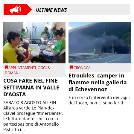
ULTIME NEWS
APPUNTAMENTI
,
OGGI &
CRONACA
DOMANI
Etroubles: camper in
COSA FARE NEL FINE
fiamme nella galleria
SETTIMANA IN VALLE
di Echevennoz
D’AOSTA
E in corso l'intervento dei vigili
SABATO 8 AGOSTO ALLEIN –
del fuoco, non ci sono feriti
All’area verde Le Plan-de-
Clavel prosegue “ItinerDante”,
le letture dantesche, con la
partecipazione di Antonello
Pistritto (...