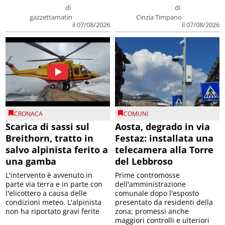
di
di
gazzettamatin
Cinzia Timpano
il 07/08/2026
il 07/08/2026
CRONACA
COMUNI
Scarica di sassi sul
Aosta, degrado in via
Breithorn, tratto in
Festaz: installata una
salvo alpinista ferito a
telecamera alla Torre
una gamba
del Lebbroso
L'intervento è avvenuto in
Prime contromosse
parte via terra e in parte con
dell'amministrazione
l'elicottero a causa delle
comunale dopo l'esposto
condizioni meteo. L'alpinista
presentato da residenti della
non ha riportato gravi ferite
zona; promessi anche
maggiori controlli e ulteriori