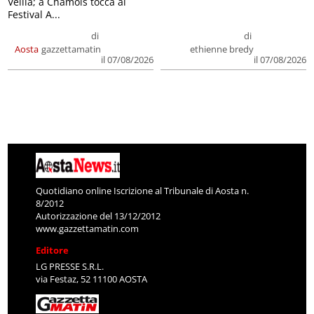
Veillà; a Chamois tocca al
Festival A...
di
di
Aosta
gazzettamatin
ethienne bredy
il 07/08/2026
il 07/08/2026
Quotidiano online Iscrizione al Tribunale di Aosta n.
8/2012
Autorizzazione del 13/12/2012
www.gazzettamatin.com
Editore
LG PRESSE S.R.L.
via Festaz, 52 11100 AOSTA