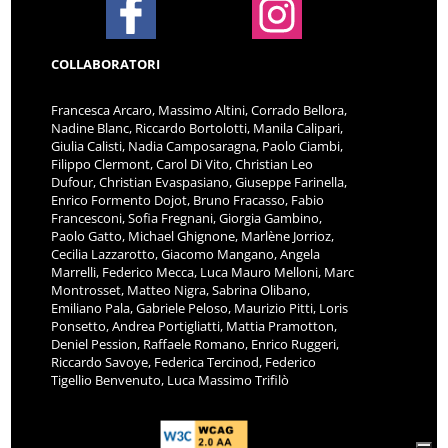
COLLABORATORI
Francesca Arcaro, Massimo Altini, Corrado Bellora,
Nadine Blanc, Riccardo Bortolotti, Manila Calipari,
Giulia Calisti, Nadia Camposaragna, Paolo Ciambi,
Filippo Clermont, Carol Di Vito, Christian Leo
Dufour, Christian Evaspasiano, Giuseppe Farinella,
Enrico Formento Dojot, Bruno Fracasso, Fabio
Francesconi, Sofia Fregnani, Giorgia Gambino,
Paolo Gatto, Michael Ghignone, Marlène Jorrioz,
Cecilia Lazzarotto, Giacomo Mangano, Angela
Marrelli, Federico Mecca, Luca Mauro Melloni, Marc
Montrosset, Matteo Nigra, Sabrina Olibano,
Emiliano Pala, Gabriele Peloso, Maurizio Pitti, Loris
Ponsetto, Andrea Portigliatti, Mattia Pramotton,
Deniel Pession, Raffaele Romano, Enrico Ruggeri,
Riccardo Savoye, Federica Tercinod, Federico
Tigellio Benvenuto, Luca Massimo Trifilò