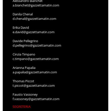
Alessandro Bianchet
a.bianchet@gazzettamatin.com
Danila Chenal
d.chenal@gazzettamatin.com
Erika David
e.david@gazzettamatin.com
Davide Pellegrino
d.pellegrino@gazzettamatin.com
Cinzia Timpano
c.timpano@gazzettamatin.com
Arianna Papalia
a.papalia@gazzettamatin.com
Thomas Piccot
t.piccot@gazzettamatin.com
Fausto Vassoney
f.vassoney@gazzettamatin.com
SEGRETERIA