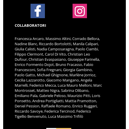
COLLABORATORI
Francesca Arcaro, Massimo Altini, Corrado Bellora,
Nadine Blanc, Riccardo Bortolotti, Manila Calipari,
Giulia Calisti, Nadia Camposaragna, Paolo Ciambi,
Filippo Clermont, Carol Di Vito, Christian Leo
Dufour, Christian Evaspasiano, Giuseppe Farinella,
Enrico Formento Dojot, Bruno Fracasso, Fabio
Francesconi, Sofia Fregnani, Giorgia Gambino,
Paolo Gatto, Michael Ghignone, Marlène Jorrioz,
Cecilia Lazzarotto, Giacomo Mangano, Angela
Marrelli, Federico Mecca, Luca Mauro Melloni, Marc
Montrosset, Matteo Nigra, Sabrina Olibano,
Emiliano Pala, Gabriele Peloso, Maurizio Pitti, Loris
Ponsetto, Andrea Portigliatti, Mattia Pramotton,
Deniel Pession, Raffaele Romano, Enrico Ruggeri,
Riccardo Savoye, Federica Tercinod, Federico
Tigellio Benvenuto, Luca Massimo Trifilò