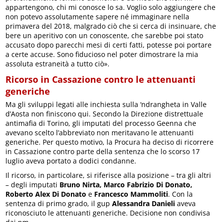
appartengono, chi mi conosce lo sa. Voglio solo aggiungere che
non potevo assolutamente sapere né immaginare nella
primavera del 2018, malgrado ciò che si cerca di insinuare, che
bere un aperitivo con un conoscente, che sarebbe poi stato
accusato dopo parecchi mesi di certi fatti, potesse poi portare
a certe accuse. Sono fiducioso nel poter dimostrare la mia
assoluta estraneità a tutto ciò».
Ricorso in Cassazione contro le attenuanti
generiche
Ma gli sviluppi legati alle inchiesta sulla ‘ndrangheta in Valle
d’Aosta non finiscono qui. Secondo la Direzione distrettuale
antimafia di Torino, gli imputati del processo Geenna che
avevano scelto l’abbreviato non meritavano le attenuanti
generiche. Per questo motivo, la Procura ha deciso di ricorrere
in Cassazione contro parte della sentenza che lo scorso 17
luglio aveva portato a dodici condanne.
Il ricorso, in particolare, si riferisce alla posizione – tra gli altri
– degli imputati
Bruno Nirta, Marco Fabrizio Di Donato,
Roberto Alex Di Donato
e
Francesco Mammoliti
. Con la
sentenza di primo grado, il gup
Alessandra Danieli
aveva
riconosciuto le attenuanti generiche. Decisione non condivisa