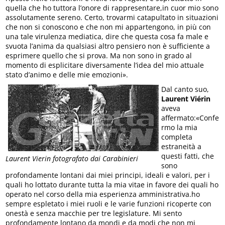
quella che ho tuttora l’onore di rappresentare,in cuor mio sono
assolutamente sereno. Certo, trovarmi catapultato in situazioni
che non si conoscono e che non mi appartengono, in più con
una tale virulenza mediatica, dire che questa cosa fa male e
svuota l’anima da qualsiasi altro pensiero non è sufficiente a
esprimere quello che si prova. Ma non sono in grado al
momento di esplicitare diversamente l’idea del mio attuale
stato d’animo e delle mie emozioni».
Dal canto suo,
Laurent Viérin
aveva
affermato:«Confe
rmo la mia
completa
estraneità a
questi fatti, che
Laurent Vierin fotografato dai Carabinieri
sono
profondamente lontani dai miei principi, ideali e valori, per i
quali ho lottato durante tutta la mia vitae in favore dei quali ho
operato nel corso della mia esperienza amministrativa.ho
sempre espletato i miei ruoli e le varie funzioni ricoperte con
onestà e senza macchie per tre legislature. Mi sento
profondamente lontano da mondi e da modi che non mi