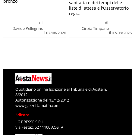
bronzo
sanitaria e dei tempi delle
liste di attesa e l'Osservatorio
regi...
di
di
Davide Pellegrino
Cinzia Timpano
il 07/08/2026
il 07/08/2026
Quotidiano online Iscrizione al Tribunale di Aosta n.
8/2012
Autorizzazione del 13/12/2012
www.gazzettamatin.com
Editore
LG PRESSE S.R.L.
via Festaz, 52 11100 AOSTA