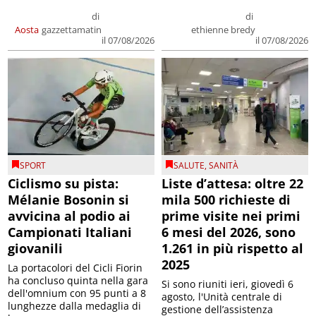
di
di
Aosta
gazzettamatin
ethienne bredy
il 07/08/2026
il 07/08/2026
SPORT
SALUTE
,
SANITÀ
Ciclismo su pista:
Liste d’attesa: oltre 22
Mélanie Bosonin si
mila 500 richieste di
avvicina al podio ai
prime visite nei primi
Campionati Italiani
6 mesi del 2026, sono
giovanili
1.261 in più rispetto al
2025
La portacolori del Cicli Fiorin
ha concluso quinta nella gara
Si sono riuniti ieri, giovedì 6
dell'omnium con 95 punti a 8
agosto, l'Unità centrale di
lunghezze dalla medaglia di
gestione dell’assistenza