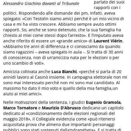
parlato dei suoi
Alessandro Giachino davanti al Tribunale
rapporti con i
politici. Rispondendo alle domande dei pm, infatti, aveva
spiegato: «Con Testolin siamo amici perché è un mio vicino di
casa e mi ha visto crescere. Abbiamo sempre avuto ottimi
rapporti. So, anche se sono detenuto, che la sua famiglia ha
chiesto ai miei come stessi dopo l’arresto». E l’imputato aveva
anche riferito di essere un «grande amico» di
Laurent Viérin
.
«Abbiamo tre anni di differenza e ci conosciamo da quando
siamo ragazzini – aveva spiegato in aula -. Si tratta di 30 anni
di conoscenza, non di un’amicizia nata per le elezioni o per
uno scambio di voti».
Amicizia coltivata anche
Luca Bianchi
, «perché si parla di 20
annidi lavoro al Casinò insieme. In campagna elettorale non mi
sono mai interessato perché non mi sono mai candidato. Al
massimo ho dato il mio voto e quello della mia famiglia,un
aiuto ai miei amici».
Nelle motivazioni della sentenza, i giudici
Eugenio Gramola,
Marco Tornatore
e
Maurizio D’Abrusco
dedicano un capitolo
dedicato al «condizionamento delle elezioni regionali del
maggio 2018», il Collegiale evidenzia come «può ritenersi
acquisitala prova che almeno due importanti personaggi
pubblici sono stati sostenuti dalla‘ndrangheta». E si tratta di