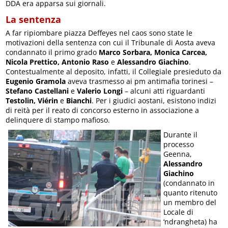
DDA era apparsa sui giornali.
La sentenza
A far ripiombare piazza Deffeyes nel caos sono state le
motivazioni della sentenza con cui il Tribunale di Aosta aveva
condannato il primo grado
Marco Sorbara, Monica Carcea,
Nicola Prettico, Antonio Raso
e
Alessandro Giachino
.
Contestualmente al deposito, infatti, il Collegiale presieduto da
Eugenio Gramola
aveva trasmesso ai pm antimafia torinesi –
Stefano Castellani
e
Valerio Longi
– alcuni atti riguardanti
Testolin, Viérin
e
Bianchi
. Per i giudici aostani, esistono indizi
di reità per il reato di concorso esterno in associazione a
delinquere di stampo mafioso.
Durante il
processo
Geenna,
Alessandro
Giachino
(condannato in
quanto ritenuto
un membro del
Locale di
‘ndrangheta) ha