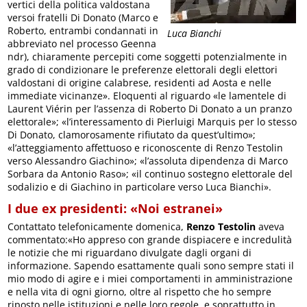
vertici della politica valdostana
versoi fratelli Di Donato (Marco e
Roberto, entrambi condannati in
Luca Bianchi
abbreviato nel processo Geenna
ndr), chiaramente percepiti come soggetti potenzialmente in
grado di condizionare le preferenze elettorali degli elettori
valdostani di origine calabrese, residenti ad Aosta e nelle
immediate vicinanze». Eloquenti al riguardo «le lamentele di
Laurent Viérin per l’assenza di Roberto Di Donato a un pranzo
elettorale»; «l’interessamento di Pierluigi Marquis per lo stesso
Di Donato, clamorosamente rifiutato da quest’ultimo»;
«l’atteggiamento affettuoso e riconoscente di Renzo Testolin
verso Alessandro Giachino»; «l’assoluta dipendenza di Marco
Sorbara da Antonio Raso»; «il continuo sostegno elettorale del
sodalizio e di Giachino in particolare verso Luca Bianchi».
I due ex presidenti: «Noi estranei»
Contattato telefonicamente domenica,
Renzo Testolin
aveva
commentato:«Ho appreso con grande dispiacere e incredulità
le notizie che mi riguardano divulgate dagli organi di
informazione. Sapendo esattamente quali sono sempre stati il
mio modo di agire e i miei comportamenti in amministrazione
e nella vita di ogni giorno, oltre al rispetto che ho sempre
riposto nelle istituzioni e nelle loro regole, e soprattutto in