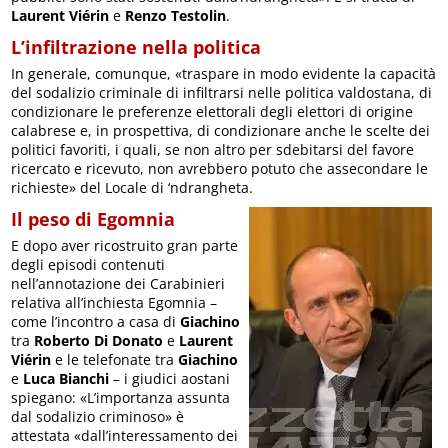
Laurent Viérin
e
Renzo Testolin
.
L’infiltrazione nella politica
In generale, comunque, «traspare in modo evidente la capacità
del sodalizio criminale di infiltrarsi nelle politica valdostana, di
condizionare le preferenze elettorali degli elettori di origine
calabrese e, in prospettiva, di condizionare anche le scelte dei
politici favoriti, i quali, se non altro per sdebitarsi del favore
ricercato e ricevuto, non avrebbero potuto che assecondare le
richieste» del Locale di ‘ndrangheta.
Il peso di Egomnia
E dopo aver ricostruito gran parte
degli episodi contenuti
nell’annotazione dei Carabinieri
relativa all’inchiesta Egomnia –
come l’incontro a casa di
Giachino
tra
Roberto Di Donato
e
Laurent
Viérin
e le telefonate tra
Giachino
e
Luca Bianchi
– i giudici aostani
spiegano: «L’importanza assunta
dal sodalizio criminoso» è
attestata «dall’interessamento dei