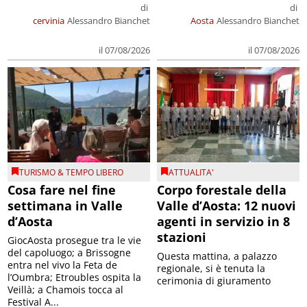
di
di
cervinia
Alessandro Bianchet
Aosta
Alessandro Bianchet
il 07/08/2026
il 07/08/2026
TURISMO & TEMPO LIBERO
ATTUALITA'
Cosa fare nel fine
Corpo forestale della
settimana in Valle
Valle d’Aosta: 12 nuovi
d’Aosta
agenti in servizio in 8
stazioni
GiocAosta prosegue tra le vie
del capoluogo; a Brissogne
Questa mattina, a palazzo
entra nel vivo la Feta de
regionale, si è tenuta la
l’Oumbra; Etroubles ospita la
cerimonia di giuramento
Veillà; a Chamois tocca al
Festival A...