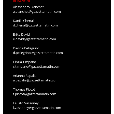
REDAZIONE
Alessandro Bianchet
a.bianchet@gazzettamatin.com
Danila Chenal
d.chenal@gazzettamatin.com
Erika David
e.david@gazzettamatin.com
Davide Pellegrino
d.pellegrino@gazzettamatin.com
Cinzia Timpano
c.timpano@gazzettamatin.com
Arianna Papalia
a.papalia@gazzettamatin.com
Thomas Piccot
t.piccot@gazzettamatin.com
Fausto Vassoney
f.vassoney@gazzettamatin.com