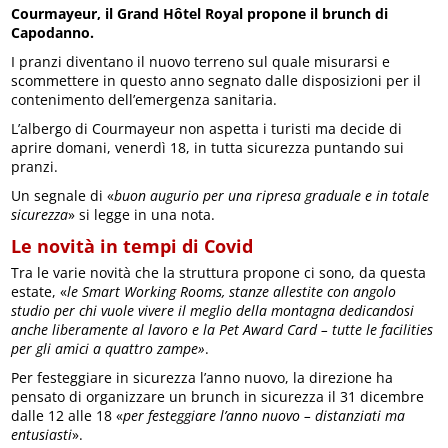
Courmayeur, il Grand Hôtel Royal propone il brunch di
Capodanno.
I pranzi diventano il nuovo terreno sul quale misurarsi e
scommettere in questo anno segnato dalle disposizioni per il
contenimento dell’emergenza sanitaria.
L’albergo di Courmayeur non aspetta i turisti ma decide di
aprire domani, venerdì 18, in tutta sicurezza puntando sui
pranzi.
Un segnale di «
buon augurio per una ripresa graduale e in totale
sicurezza
» si legge in una nota.
Le novità in tempi di Covid
Tra le varie novità che la struttura propone ci sono, da questa
estate, «
le Smart Working Rooms, stanze allestite con angolo
studio per chi vuole vivere il meglio della montagna dedicandosi
anche liberamente al lavoro e la Pet Award Card – tutte le facilities
per gli amici a quattro zampe»
.
Per festeggiare in sicurezza l’anno nuovo, la direzione ha
pensato di organizzare un brunch in sicurezza il 31 dicembre
dalle 12 alle 18 «
per festeggiare l’anno nuovo – distanziati ma
entusiasti
».