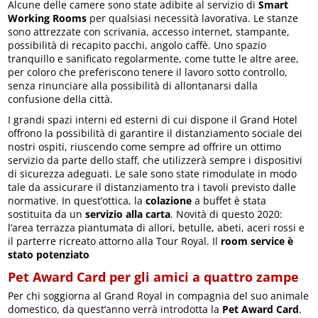
Alcune delle camere sono state adibite al servizio di
Smart
Working Rooms
per qualsiasi necessità lavorativa. Le stanze
sono attrezzate con scrivania, accesso internet, stampante,
possibilità di recapito pacchi, angolo caffè. Uno spazio
tranquillo e sanificato regolarmente, come tutte le altre aree,
per coloro che preferiscono tenere il lavoro sotto controllo,
senza rinunciare alla possibilità di allontanarsi dalla
confusione della città.
I grandi spazi interni ed esterni di cui dispone il Grand Hotel
offrono la possibilità di garantire il distanziamento sociale dei
nostri ospiti, riuscendo come sempre ad offrire un ottimo
servizio da parte dello staff, che utilizzerà sempre i dispositivi
di sicurezza adeguati. Le sale sono state rimodulate in modo
tale da assicurare il distanziamento tra i tavoli previsto dalle
normative. In quest’ottica, la
colazione
a buffet è stata
sostituita da un
servizio alla carta
. Novità di questo 2020:
l’area terrazza piantumata di allori, betulle, abeti, aceri rossi e
il parterre ricreato attorno alla Tour Royal. Il
room service è
stato potenziato
Pet Award Card per gli amici a
quattro zampe
Per chi soggiorna al Grand Royal in compagnia del suo animale
domestico, da quest’anno verrà introdotta la
Pet Award Card
.