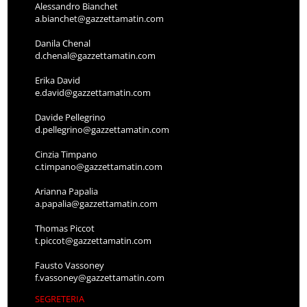
Alessandro Bianchet
a.bianchet@gazzettamatin.com
Danila Chenal
d.chenal@gazzettamatin.com
Erika David
e.david@gazzettamatin.com
Davide Pellegrino
d.pellegrino@gazzettamatin.com
Cinzia Timpano
c.timpano@gazzettamatin.com
Arianna Papalia
a.papalia@gazzettamatin.com
Thomas Piccot
t.piccot@gazzettamatin.com
Fausto Vassoney
f.vassoney@gazzettamatin.com
SEGRETERIA