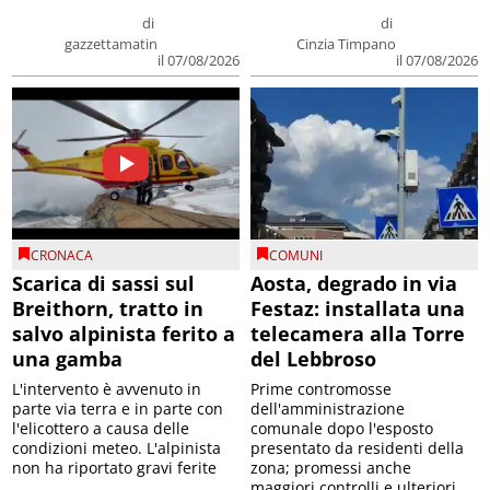
di
di
gazzettamatin
Cinzia Timpano
il 07/08/2026
il 07/08/2026
CRONACA
COMUNI
Scarica di sassi sul
Aosta, degrado in via
Breithorn, tratto in
Festaz: installata una
salvo alpinista ferito a
telecamera alla Torre
una gamba
del Lebbroso
L'intervento è avvenuto in
Prime contromosse
parte via terra e in parte con
dell'amministrazione
l'elicottero a causa delle
comunale dopo l'esposto
condizioni meteo. L'alpinista
presentato da residenti della
non ha riportato gravi ferite
zona; promessi anche
maggiori controlli e ulteriori