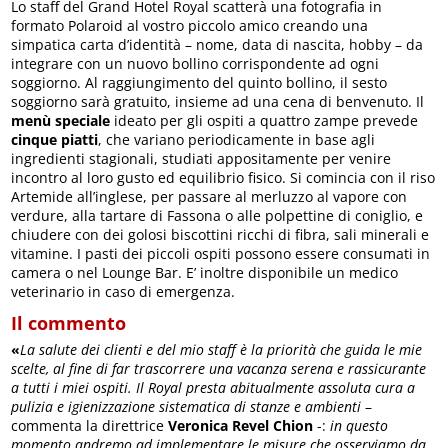
Lo staff del Grand Hotel Royal scatterà una fotografia in
formato Polaroid al vostro piccolo amico creando una
simpatica carta d’identità – nome, data di nascita, hobby – da
integrare con un nuovo bollino corrispondente ad ogni
soggiorno. Al raggiungimento del quinto bollino, il sesto
soggiorno sarà gratuito, insieme ad una cena di benvenuto. Il
menù speciale
ideato per gli ospiti a quattro zampe prevede
cinque piatti
, che variano periodicamente in base agli
ingredienti stagionali, studiati appositamente per venire
incontro al loro gusto ed equilibrio fisico. Si comincia con il riso
Artemide all’inglese, per passare al merluzzo al vapore con
verdure, alla tartare di Fassona o alle polpettine di coniglio, e
chiudere con dei golosi biscottini ricchi di fibra, sali minerali e
vitamine. I pasti dei piccoli ospiti possono essere consumati in
camera o nel Lounge Bar. E’ inoltre disponibile un medico
veterinario in caso di emergenza.
Il commento
«
La salute dei clienti e del mio staff è la priorità che guida le mie
scelte, al fine di far trascorrere una vacanza serena e rassicurante
a tutti i miei ospiti. Il Royal presta abitualmente assoluta cura a
pulizia e igienizzazione sistematica di stanze e ambienti
–
commenta la direttrice
Veronica Revel Chion
-:
in questo
momento andremo ad implementare le misure che osserviamo da