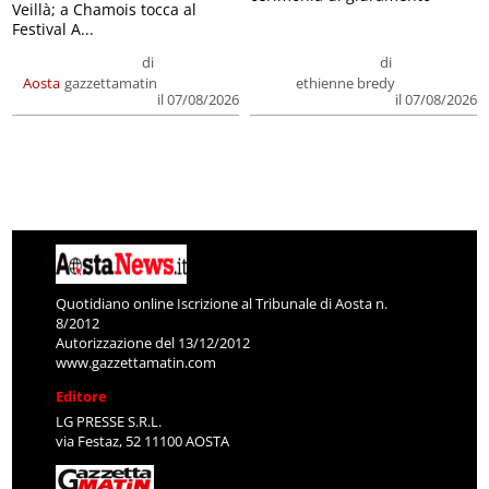
Veillà; a Chamois tocca al
Festival A...
di
di
Aosta
gazzettamatin
ethienne bredy
il 07/08/2026
il 07/08/2026
Quotidiano online Iscrizione al Tribunale di Aosta n.
8/2012
Autorizzazione del 13/12/2012
www.gazzettamatin.com
Editore
LG PRESSE S.R.L.
via Festaz, 52 11100 AOSTA