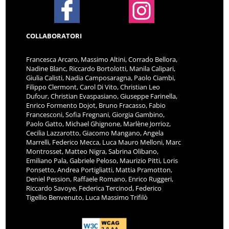
COLLABORATORI
Francesca Arcaro, Massimo Altini, Corrado Bellora,
Nadine Blanc, Riccardo Bortolotti, Manila Calipari,
Giulia Calisti, Nadia Camposaragna, Paolo Ciambi,
Filippo Clermont, Carol Di Vito, Christian Leo
Dufour, Christian Evaspasiano, Giuseppe Farinella,
Enrico Formento Dojot, Bruno Fracasso, Fabio
Francesconi, Sofia Fregnani, Giorgia Gambino,
Paolo Gatto, Michael Ghignone, Marlène Jorrioz,
Cecilia Lazzarotto, Giacomo Mangano, Angela
Marrelli, Federico Mecca, Luca Mauro Melloni, Marc
Montrosset, Matteo Nigra, Sabrina Olibano,
Emiliano Pala, Gabriele Peloso, Maurizio Pitti, Loris
Ponsetto, Andrea Portigliatti, Mattia Pramotton,
Deniel Pession, Raffaele Romano, Enrico Ruggeri,
Riccardo Savoye, Federica Tercinod, Federico
Tigellio Benvenuto, Luca Massimo Trifilò