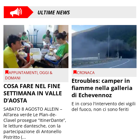
ULTIME NEWS
APPUNTAMENTI
,
OGGI &
CRONACA
DOMANI
Etroubles: camper in
COSA FARE NEL FINE
fiamme nella galleria
SETTIMANA IN VALLE
di Echevennoz
D’AOSTA
E in corso l'intervento dei vigili
SABATO 8 AGOSTO ALLEIN –
del fuoco, non ci sono feriti
All’area verde Le Plan-de-
Clavel prosegue “ItinerDante”,
le letture dantesche, con la
partecipazione di Antonello
Pistritto (...