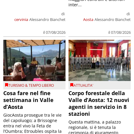
inter...
di
di
cervinia
Alessandro Bianchet
Aosta
Alessandro Bianchet
il 07/08/2026
il 07/08/2026
TURISMO & TEMPO LIBERO
ATTUALITA'
Cosa fare nel fine
Corpo forestale della
settimana in Valle
Valle d’Aosta: 12 nuovi
d’Aosta
agenti in servizio in 8
stazioni
GiocAosta prosegue tra le vie
del capoluogo; a Brissogne
Questa mattina, a palazzo
entra nel vivo la Feta de
regionale, si è tenuta la
l’Oumbra; Etroubles ospita la
cerimonia di giuramento