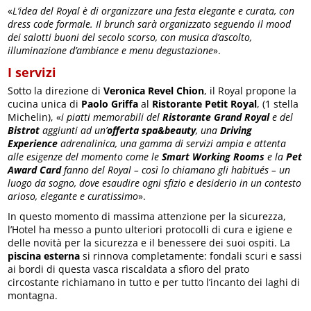
«
L’idea del Royal è di organizzare una festa elegante e curata, con
dress code formale. Il brunch sarà organizzato seguendo il mood
dei salotti buoni del secolo scorso, con musica d’ascolto,
illuminazione d’ambiance e menu degustazione
».
I servizi
Sotto la direzione di
Veronica Revel Chion
, il Royal propone la
cucina unica di
Paolo Griffa
al
Ristorante Petit Royal
, (1 stella
Michelin), «
i piatti memorabili del
Ristorante Grand Royal
e del
Bistrot
aggiunti ad
un’
offerta spa&beauty
, una
Driving
Experience
adrenalinica, una gamma di servizi ampia e attenta
alle esigenze del momento come le
Smart Working Rooms
e la
Pet
Award Card
fanno del Royal – così lo chiamano gli habitués – un
luogo da sogno, dove esaudire ogni sfizio e desiderio in un contesto
arioso, elegante e curatissimo
».
In questo momento di massima attenzione per la sicurezza,
l’Hotel ha messo a punto ulteriori protocolli di cura e igiene e
delle novità per la sicurezza e il benessere dei suoi ospiti. La
piscina esterna
si rinnova completamente: fondali scuri e sassi
ai bordi di questa vasca riscaldata a sfioro del prato
circostante richiamano in tutto e per tutto l’incanto dei laghi di
montagna.