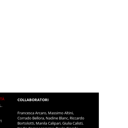
ITÀ
COLLABORATORI
L.
Francesca Arcaro, Massimo Altini,
Corrado Bellora, Nadine Blanc, Riccardo
11
Bortolotti, Manila Calipari, Giulia Calisti,