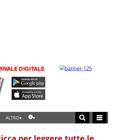
ALTRO
licca per leggere tutte le