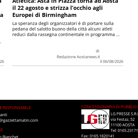
a
Atletica: Asta in Piazza torna ad Aosta
il 22 agosto e strizza l’occhio agli
la
Europei di Birmingham
La speranza degli organizzatori è di portare sulla
pedana del salotto buono della città alcuni atleti
reduci dalla rassegna continentale in programma ...
.
di
Redazione Aostanews.it
026
il 06/08/2026
CONCESSIONARIA DI PUBBLIC
E RESPONSABILE
LG PRESSE S.R.
anti
via Festaz, 52
i@gazzettamatin.com
11100 AOSTA
NE
Tel: 0165.2317
Fax: 0165.1820141
o Bianchet