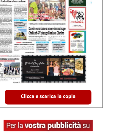
Clicca e scarica la copia