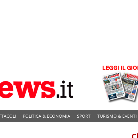
TTACOLI
POLITICA & ECONOMIA
SPORT
TURISMO & EVENTI
C