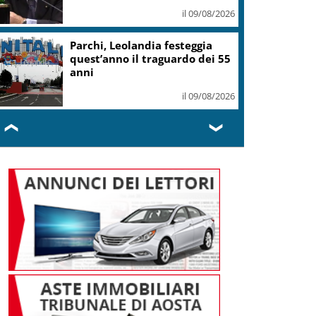
il 09/08/2026
Parchi, Leolandia festeggia
quest’anno il traguardo dei 55
anni
il 09/08/2026
❮
❯