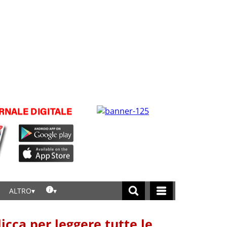
ALTRO
licca per leggere tutte le