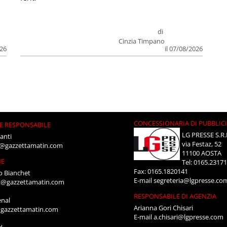
di
Cinzia Timpano
026
il 07/08/2026
CONCESSIONARIA DI PUBBLIC
E RESPONSABILE
LG PRESSE S.R.
anti
via Festaz, 52
i@gazzettamatin.com
11100 AOSTA
NE
Tel: 0165.2317
Fax: 0165.1820141
o Bianchet
E-mail
segreteria@lgpresse.co
t@gazzettamatin.com
RESPONSABILE DI AGENZIA
enal
Arianna Gori Chisari
gazzettamatin.com
E-mail
a.chisari@lgpresse.com