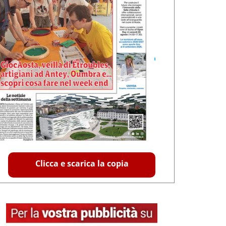
Clicca e scarica la copia