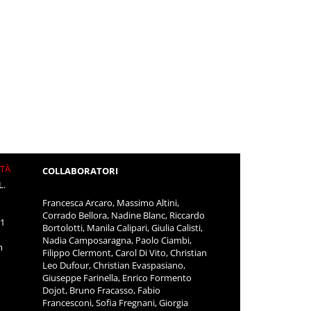
ITÀ
COLLABORATORI
L.
Francesca Arcaro, Massimo Altini,
Corrado Bellora, Nadine Blanc, Riccardo
11
Bortolotti, Manila Calipari, Giulia Calisti,
Nadia Camposaragna, Paolo Ciambi,
m
Filippo Clermont, Carol Di Vito, Christian
Leo Dufour, Christian Evaspasiano,
Giuseppe Farinella, Enrico Formento
Dojot, Bruno Fracasso, Fabio
Francesconi, Sofia Fregnani, Giorgia