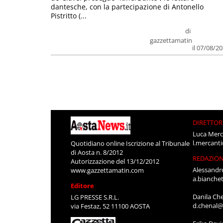
dantesche, con la partecipazione di Antonello
Pistritto (...
di
gazzettamatin
il 07/08/2
DIRETTOR
Luca Merc
l.mercant
Quotidiano online Iscrizione al Tribunale
di Aosta n. 8/2012
REDAZIO
Autorizzazione del 13/12/2012
Alessandr
www.gazzettamatin.com
a.bianche
Editore
Danila Ch
LG PRESSE S.R.L.
d.chenal@
via Festaz, 52 11100 AOSTA