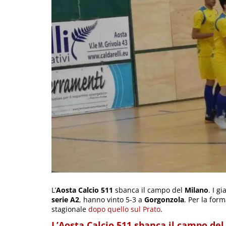
L’
Aosta Calcio 511
sbanca il campo del
Milano
. I g
serie A2
, hanno vinto 5-3 a
Gorgonzola
. Per la for
stagionale
dopo quello sul Prato
.
L’Aosta Calcio 511 sbanca il campo de