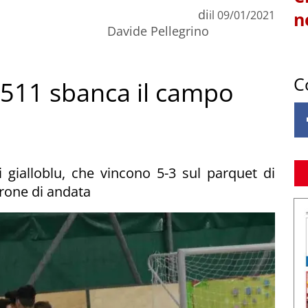
di
il
09/01/2021
n
Davide Pellegrino
C
o 511 sbanca il campo
i gialloblu, che vincono 5-3 sul parquet di
irone di andata