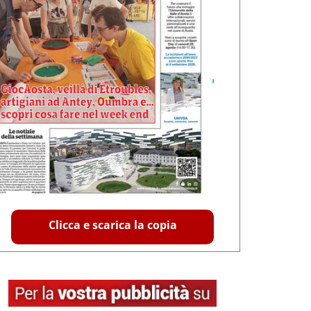
Clicca e scarica la copia