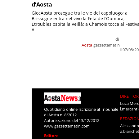
d’Aosta
GiocAosta prosegue tra le vie del capoluogo; a
Brissogne entra nel vivo la Feta de l’Oumbra;
Etroubles ospita la Veillà; a Chamois tocca al Festiva
A...
di
Aosta
gazzettamatin
il 07/08/2
DIRETTOR
Luca Merc
l.mercant
Quotidiano online Iscrizione al Tribunale
di Aosta n. 8/2012
REDAZIO
Autorizzazione del 13/12/2012
Alessandr
www.gazzettamatin.com
a.bianche
Editore