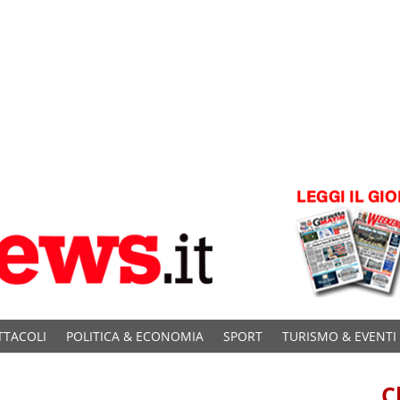
TTACOLI
POLITICA & ECONOMIA
SPORT
TURISMO & EVENTI
C