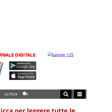
ALTRO
licca per leggere tutte le