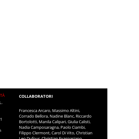
ITÀ
COLLABORATORI
L.
Francesca Arcaro, Massimo Altini,
Corrado Bellora, Nadine Blanc, Riccardo
11
Bortolotti, Manila Calipari, Giulia Calisti,
Nadia Camposaragna, Paolo Ciambi,
m
Filippo Clermont, Carol Di Vito, Christian
Leo Dufour, Christian Evaspasiano,