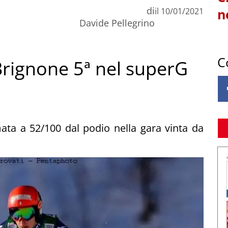
di
il
10/01/2021
n
Davide Pellegrino
C
 Brignone 5ª nel superG
ata a 52/100 dal podio nella gara vinta da