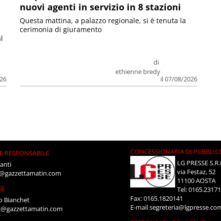
nuovi agenti in servizio in 8 stazioni
Questa mattina, a palazzo regionale, si è tenuta la
cerimonia di giuramento
l
di
ethienne bredy
026
il 07/08/2026
CONCESSIONARIA DI PUBBLIC
E RESPONSABILE
LG PRESSE S.R.
anti
via Festaz, 52
i@gazzettamatin.com
11100 AOSTA
NE
Tel: 0165.2317
Fax: 0165.1820141
o Bianchet
E-mail
segreteria@lgpresse.co
t@gazzettamatin.com