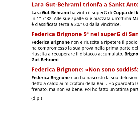
Lara Gut-Behrami trionfa a Sankt Ant
Lara Gut-Behrami
ha vinto il superG di
Coppa del
in 1’17″82. Alle sue spalle si è piazzata un’ottima
Ma
è classificata terza a 20/100 dalla vincitrice.
Federica Brignone 5ª nel superG di Sa
Federica Brignone
non è riuscita a ripetere il podi
ha compromesso la sua prova nella prima parte del
riuscita a recuperare il distacco accumulato.
Brign
Gut-Behrami
.
Federica Brignone: «Non sono soddisfa
Federica Brignone
non ha nascosto la sua delusione
detto a caldo ai microfoni della Rai -. Ho guardato l
frenato, ma non va bene. Poi ho fatto un’ottima par
(d.p.)