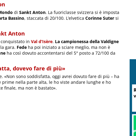
on
 Mondo
di
Sankt Anton
. La fuoriclasse svizzera si è imposta
rta Bassino
, staccata di 20/100. L’elvetica
Corinne Suter
si
nkt Anton
o conquistato in
Val d’Isère
.
La campionessa della Valdigne
la gara.
Fede
ha poi iniziato a sciare meglio, ma non è
one
ha così dovuto accontentarsi del 5° posto a 72/100 da
tta, dovevo fare di più»
. «Non sono soddisfatta, oggi avrei dovuto fare di più – ha
e prime nella parte alta, le ho viste andare lunghe e ho
te finale, ma non è bastato».
R
v