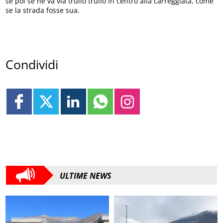
se poi se ne va via trullo trullo in centro alla carreggiata, come
se la strada fosse sua.
Condividi
ULTIME NEWS