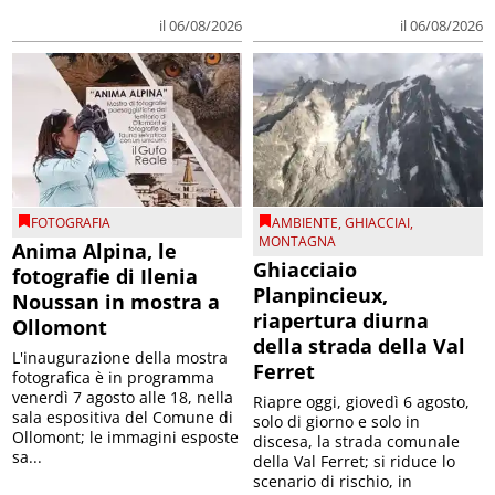
il 06/08/2026
il 06/08/2026
FOTOGRAFIA
AMBIENTE
,
GHIACCIAI
,
MONTAGNA
Anima Alpina, le
Ghiacciaio
fotografie di Ilenia
Planpincieux,
Noussan in mostra a
riapertura diurna
Ollomont
della strada della Val
L'inaugurazione della mostra
Ferret
fotografica è in programma
venerdì 7 agosto alle 18, nella
Riapre oggi, giovedì 6 agosto,
sala espositiva del Comune di
solo di giorno e solo in
Ollomont; le immagini esposte
discesa, la strada comunale
sa...
della Val Ferret; si riduce lo
scenario di rischio, in