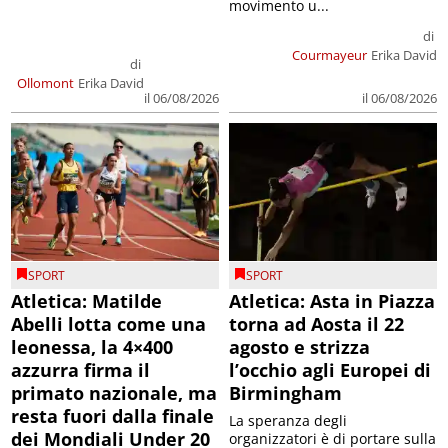
movimento u...
di
Courmayeur
Erika David
di
Ollomont
Erika David
il 06/08/2026
il 06/08/2026
SPORT
SPORT
Atletica: Matilde
Atletica: Asta in Piazza
Abelli lotta come una
torna ad Aosta il 22
leonessa, la 4×400
agosto e strizza
azzurra firma il
l’occhio agli Europei di
primato nazionale, ma
Birmingham
resta fuori dalla finale
La speranza degli
dei Mondiali Under 20
organizzatori è di portare sulla