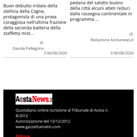
pedana del salotto buono
Buon debutto iridato della
della città alcuni atleti reduci
stellina della Cogne,
dalla rassegna continentale in
protagonista di una prova
programma ...
coraggiosa nell'ultima frazione
della seconda batteria della
staffetta mist...
di
Redazione Aostanews.it
di
Davide Pellegrino
il 06/08/2026
il 06/08/2026
Quotidiano online Iscrizione al Tribunale di Aosta n.
8/2012
Autorizzazione del 13/12/2012
www.gazzettamatin.com
Editore