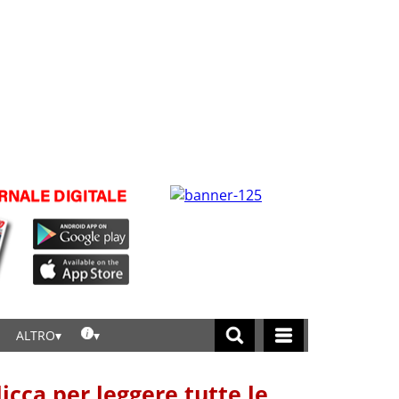
ALTRO
licca per leggere tutte le