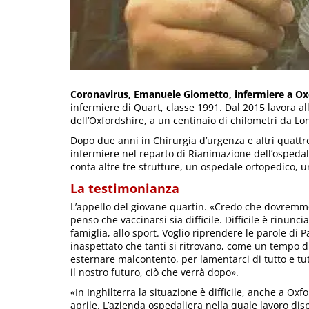
Coronavirus, Emanuele Giometto, infermiere a Ox
infermiere di Quart, classe 1991. Dal 2015 lavora al
dell’Oxfordshire, a un centinaio di chilometri da Lo
Dopo due anni in Chirurgia d’urgenza e altri quatt
infermiere nel reparto di Rianimazione dell’ospedal
conta altre tre strutture, un ospedale ortopedico, u
La testimonianza
L’appello del giovane quartin. «Credo che dovremmo 
penso che vaccinarsi sia difficile. Difficile è rinunci
famiglia, allo sport. Voglio riprendere le parole d
inaspettato che tanti si ritrovano, come un tempo 
esternare malcontento, per lamentarci di tutto e tu
il nostro futuro, ciò che verrà dopo».
«In Inghilterra la situazione è difficile, anche a Oxf
aprile. L’azienda ospedaliera nella quale lavoro dis