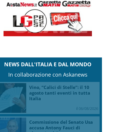
NEWS DALL'ITALIA E DAL MONDO
In collaborazione con Askanews
Vino, “Calici di Stelle”: il 10
agosto tanti eventi in tutta
Italia
il 06/08/2026
Commissione del Senato Usa
accusa Antony Fauci di