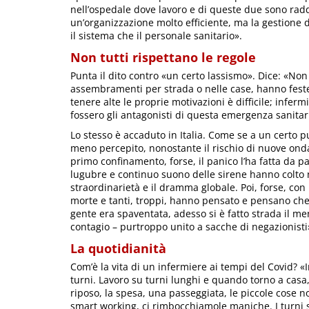
nell’ospedale dove lavoro e di queste due sono radd
un’organizzazione molto efficiente, ma la gestione 
il sistema che il personale sanitario».
Non tutti rispettano le regole
Punta il dito contro «un certo lassismo». Dice: «Non 
assembramenti per strada o nelle case, hanno feste
tenere alte le proprie motivazioni è difficile; inferm
fossero gli antagonisti di questa emergenza sanitar
Lo stesso è accaduto in Italia. Come se a un certo pun
meno percepito, nonostante il rischio di nuove ond
primo confinamento, forse, il panico l’ha fatta da p
lugubre e continuo suono delle sirene hanno colto 
straordinarietà e il dramma globale. Poi, forse, con
morte e tanti, troppi, hanno pensato e pensano che 
gente era spaventata, adesso si è fatto strada il me
contagio – purtroppo unito a sacche di negazionisti
La quotidianità
Com’è la vita di un infermiere ai tempi del Covid? «I
turni. Lavoro su turni lunghi e quando torno a casa,
riposo, la spesa, una passeggiata, le piccole cose n
smart working, ci rimbocchiamole maniche. I turni 