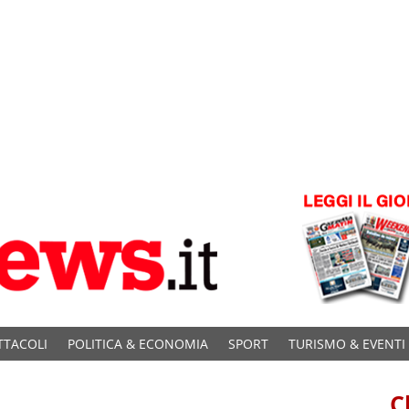
TTACOLI
POLITICA & ECONOMIA
SPORT
TURISMO & EVENTI
C