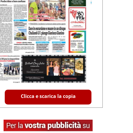
Clicca e scarica la copia