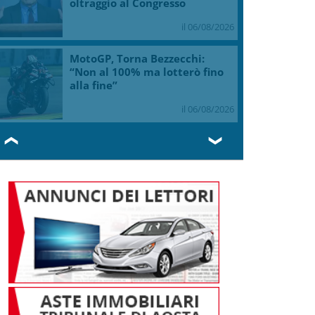
oltraggio al Congresso
il 06/08/2026
MotoGP, Torna Bezzecchi:
“Non al 100% ma lotterò fino
alla fine”
il 06/08/2026
❮
❯