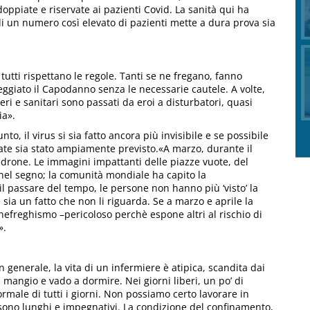
oppiate e riservate ai pazienti Covid. La sanità qui ha
di un numero così elevato di pazienti mette a dura prova sia
tutti rispettano le regole. Tanti se ne fregano, fanno
ggiato il Capodanno senza le necessarie cautele. A volte,
ieri e sanitari sono passati da eroi a disturbatori, quasi
ia».
to, il virus si sia fatto ancora più invisibile e se possibile
ate sia stato ampiamente previsto.«A marzo, durante il
adrone. Le immagini impattanti delle piazze vuote, del
nel segno; la comunità mondiale ha capito la
 il passare del tempo, le persone non hanno più ‘visto’ la
sia un fatto che non li riguarda. Se a marzo e aprile la
nefreghismo –pericoloso perchè espone altri al rischio di
».
n generale, la vita di un infermiere è atipica, scandita dai
 mangio e vado a dormire. Nei giorni liberi, un po’ di
ormale di tutti i giorni. Non possiamo certo lavorare in
sono lunghi e impegnativi. La condizione del confinamento,