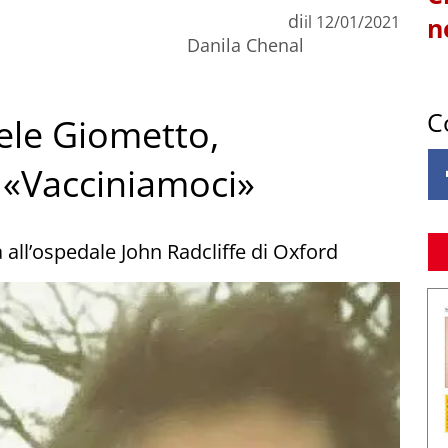
di
il
12/01/2021
n
Danila Chenal
C
ele Giometto,
 «Vacciniamoci»
a all’ospedale John Radcliffe di Oxford