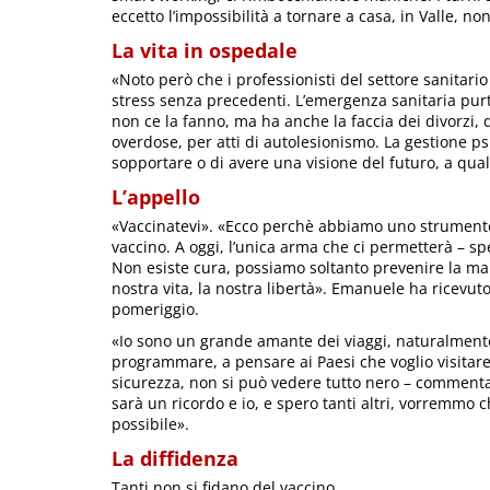
eccetto l’impossibilità a tornare a casa, in Valle, n
La vita in ospedale
«Noto però che i professionisti del settore sanitari
stress senza precedenti. L’emergenza sanitaria purt
non ce la fanno, ma ha anche la faccia dei divorzi, de
overdose, per atti di autolesionismo. La gestione ps
sopportare o di avere una visione del futuro, a qual
L’appello
«Vaccinatevi». «Ecco perchè abbiamo uno strumento
vaccino. A oggi, l’unica arma che ci permetterà – spe
Non esiste cura, possiamo soltanto prevenire la mala
nostra vita, la nostra libertà». Emanuele ha ricevu
pomeriggio.
«Io sono un grande amante dei viaggi, naturalmente
programmare, a pensare ai Paesi che voglio visitare
sicurezza, non si può vedere tutto nero – commenta 
sarà un ricordo e io, e spero tanti altri, vorremmo 
possibile».
La diffidenza
Tanti non si fidano del vaccino…