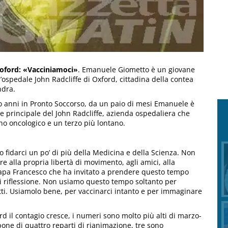
oford: «Vacciniamoci»
. Emanuele Giometto è un giovane
l’ospedale John Radcliffe di Oxford, cittadina della contea
ndra.
ro anni in Pronto Soccorso, da un paio di mesi Emanuele è
e principale del John Radcliffe, azienda ospedaliera che
no oncologico e un terzo più lontano.
fidarci un po’ di più della Medicina e della Scienza. Non
are alla propria libertà di movimento, agli amici, alla
i Papa Francesco che ha invitato a prendere questo tempo
di riflessione. Non usiamo questo tempo soltanto per
tti. Usiamolo bene, per vaccinarci intanto e per immaginare
ord il contagio cresce, i numeri sono molto più alti di marzo-
pone di quattro reparti di rianimazione, tre sono