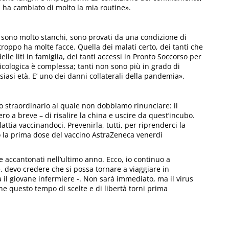
on ha cambiato di molto la mia routine».
o sono molto stanchi, sono provati da una condizione di
roppo ha molte facce. Quella dei malati certo, dei tanti che
lle liti in famiglia, dei tanti accessi in Pronto Soccorso per
icologica è complessa; tanti non sono più in grado di
siasi età. E’ uno dei danni collaterali della pandemia».
 straordinario al quale non dobbiamo rinunciare: il
ro a breve – di risalire la china e uscire da quest’incubo.
ttia vaccinandoci. Prevenirla, tutti, per riprenderci la
to la prima dose del vaccino AstraZeneca venerdì
 accantonati nell’ultimo anno. Ecco, io continuo a
, devo credere che si possa tornare a viaggiare in
il giovane infermiere -. Non sarà immediato, ma il virus
che questo tempo di scelte e di libertà torni prima