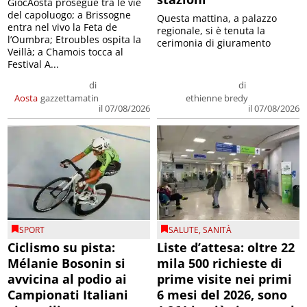
GiocAosta prosegue tra le vie
del capoluogo; a Brissogne
Questa mattina, a palazzo
entra nel vivo la Feta de
regionale, si è tenuta la
l’Oumbra; Etroubles ospita la
cerimonia di giuramento
Veillà; a Chamois tocca al
Festival A...
di
di
Aosta
gazzettamatin
ethienne bredy
il 07/08/2026
il 07/08/2026
SPORT
SALUTE
,
SANITÀ
Ciclismo su pista:
Liste d’attesa: oltre 22
Mélanie Bosonin si
mila 500 richieste di
avvicina al podio ai
prime visite nei primi
Campionati Italiani
6 mesi del 2026, sono