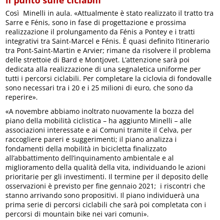
Il punto sulle ciclabili
Così Minelli in aula. «Attualmente è stato realizzato il tratto tra
Sarre e Fénis, sono in fase di progettazione e prossima
realizzazione il prolungamento da Fénis a Pontey e i tratti
integrativi tra Saint-Marcel e Fénis. È quasi definito l’itinerario
tra Pont-Saint-Martin e Arvier; rimane da risolvere il problema
delle strettoie di Bard e Montjovet. L’attenzione sarà poi
dedicata alla realizzazione di una segnaletica uniforme per
tutti i percorsi ciclabili. Per completare la ciclovia di fondovalle
sono necessari tra i 20 e i 25 milioni di euro, che sono da
reperire».
«A novembre abbiamo inoltrato nuovamente la bozza del
piano della mobilità ciclistica – ha aggiunto Minelli – alle
associazioni interessate e ai Comuni tramite il Celva, per
raccogliere pareri e suggerimenti; il piano analizza i
fondamenti della mobilità in bicicletta finalizzato
all’abbattimento dell’inquinamento ambientale e al
miglioramento della qualità della vita, individuando le azioni
prioritarie per gli investimenti. Il termine per il deposito delle
osservazioni è previsto per fine gennaio 2021; i riscontri che
stanno arrivando sono propositivi. Il piano individuerà una
prima serie di percorsi ciclabili che sarà poi completata con i
percorsi di mountain bike nei vari comuni».