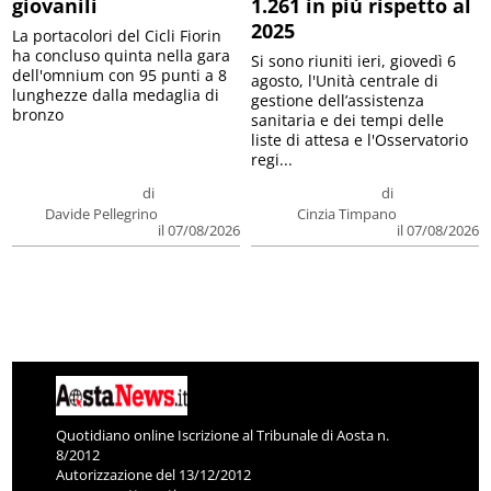
giovanili
1.261 in più rispetto al
2025
La portacolori del Cicli Fiorin
ha concluso quinta nella gara
Si sono riuniti ieri, giovedì 6
dell'omnium con 95 punti a 8
agosto, l'Unità centrale di
lunghezze dalla medaglia di
gestione dell’assistenza
bronzo
sanitaria e dei tempi delle
liste di attesa e l'Osservatorio
regi...
di
di
Davide Pellegrino
Cinzia Timpano
il 07/08/2026
il 07/08/2026
Quotidiano online Iscrizione al Tribunale di Aosta n.
8/2012
Autorizzazione del 13/12/2012