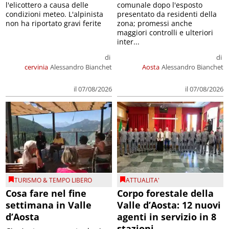
l'elicottero a causa delle
comunale dopo l'esposto
condizioni meteo. L'alpinista
presentato da residenti della
non ha riportato gravi ferite
zona; promessi anche
maggiori controlli e ulteriori
inter...
di
di
cervinia
Alessandro Bianchet
Aosta
Alessandro Bianchet
il 07/08/2026
il 07/08/2026
TURISMO & TEMPO LIBERO
ATTUALITA'
Cosa fare nel fine
Corpo forestale della
settimana in Valle
Valle d’Aosta: 12 nuovi
d’Aosta
agenti in servizio in 8
stazioni