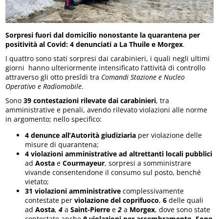
Sorpresi fuori dal domicilio nonostante la quarantena per
positività al Covid: 4 denunciati a La Thuile e Morgex
.
I quattro sono stati sorpresi dai carabinieri, i quali negli ultimi
giorni hanno ulteriormente intensificato l’attività di controllo
attraverso gli otto presîdi tra
Comandi Stazione e Nucleo
Operativo e Radiomobile
.
Sono
39 contestazioni rilevate dai carabinieri
, tra
amministrative e penali, avendo rilevato violazioni alle norme
in argomento; nello specifico:
4
denunce all’Autorità giudiziaria
per violazione delle
misure di quarantena;
4
violazioni amministrative ad altrettanti locali pubblici
ad
Aosta
e
Courmayeur
, sorpresi a somministrare
vivande consentendone il consumo sul posto, benché
vietato;
31 violazioni amministrative
complessivamente
contestate per
violazione del coprifuoco
,
6
delle quali
ad
Aosta
,
4
a
Saint-Pierre
e
2
a
Morgex
, dove sono state
contestate anche
9
violazioni per assembramento. Sono