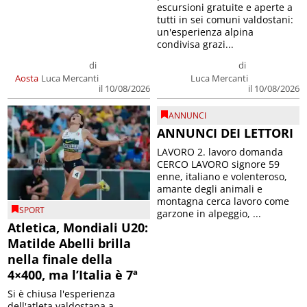
escursioni gratuite e aperte a
tutti in sei comuni valdostani:
un'esperienza alpina
condivisa grazi...
di
di
Luca Mercanti
Aosta
Luca Mercanti
il 10/08/2026
il 10/08/2026
ANNUNCI
ANNUNCI DEI LETTORI
LAVORO 2. lavoro domanda
CERCO LAVORO signore 59
enne, italiano e volenteroso,
amante degli animali e
montagna cerca lavoro come
SPORT
garzone in alpeggio, ...
Atletica, Mondiali U20:
Matilde Abelli brilla
nella finale della
4×400, ma l’Italia è 7ª
Si è chiusa l'esperienza
dell'atleta valdostana a