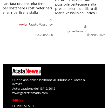
Lanciata una raccolta fondi
possibile partecipare alla
per sostenere i costi veterinari
presentazione del libro di
e far ripartire la stalla
Maria Vassallo ed Enrico F...
di
Arvier
Fausto Vassoney
di
gazzettamatin
il 09/08/2026
il 09/08/2026
Quotidiano online Iscrizione al Tribunale di Aosta n.
8/2012
Autorizzazione del 13/12/2012
www.gazzettamatin.com
Editore
LG PRESSE S.R.L.