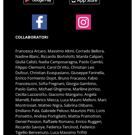
COLLABORATORI
Francesca Arcaro, Massimo Altini, Corrado Bellora,
Nadine Blanc, Riccardo Bortolotti, Manila Calipari,
Giulia Calisti, Nadia Camposaragna, Paolo Ciambi,
Filippo Clermont, Carol Di Vito, Christian Leo
Dufour, Christian Evaspasiano, Giuseppe Farinella,
Enrico Formento Dojot, Bruno Fracasso, Fabio
Francesconi, Sofia Fregnani, Giorgia Gambino,
Paolo Gatto, Michael Ghignone, Marlène Jorrioz,
Cecilia Lazzarotto, Giacomo Mangano, Angela
Marrelli, Federico Mecca, Luca Mauro Melloni, Marc
Montrosset, Matteo Nigra, Sabrina Olibano,
Emiliano Pala, Gabriele Peloso, Maurizio Pitti, Loris
Ponsetto, Andrea Portigliatti, Mattia Pramotton,
Deniel Pession, Raffaele Romano, Enrico Ruggeri,
Riccardo Savoye, Federica Tercinod, Federico
Tigellio Benvenuto, Luca Massimo Trifilò