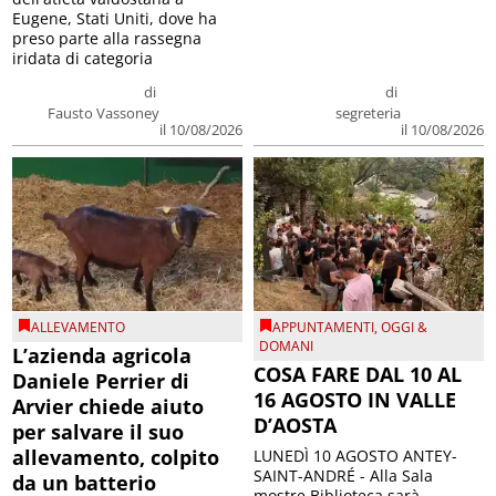
Eugene, Stati Uniti, dove ha
preso parte alla rassegna
iridata di categoria
di
di
Fausto Vassoney
segreteria
il 10/08/2026
il 10/08/2026
ALLEVAMENTO
APPUNTAMENTI
,
OGGI &
DOMANI
L’azienda agricola
COSA FARE DAL 10 AL
Daniele Perrier di
16 AGOSTO IN VALLE
Arvier chiede aiuto
D’AOSTA
per salvare il suo
allevamento, colpito
LUNEDÌ 10 AGOSTO ANTEY-
SAINT-ANDRÉ - Alla Sala
da un batterio
mostre Biblioteca sarà