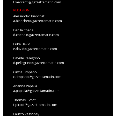
l.mercanti@gazzettamatin.com
REDAZIONE
Alessandro Bianchet
a.bianchet@gazzettamatin.com
Danila Chenal
d.chenal@gazzettamatin.com
Erika David
e.david@gazzettamatin.com
Davide Pellegrino
d.pellegrino@gazzettamatin.com
Cinzia Timpano
c.timpano@gazzettamatin.com
Arianna Papalia
a.papalia@gazzettamatin.com
Thomas Piccot
t.piccot@gazzettamatin.com
Fausto Vassoney