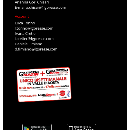
Arianna Gori Chisari
E-mail
a.chisari@lgpresse.com
Account
Luca Torino
l.torino@lgpresse.com
Ivana Cretier
i.cretier@lgpresse.com
Daniele Fimiano
d.fimiano@lgpresse.com