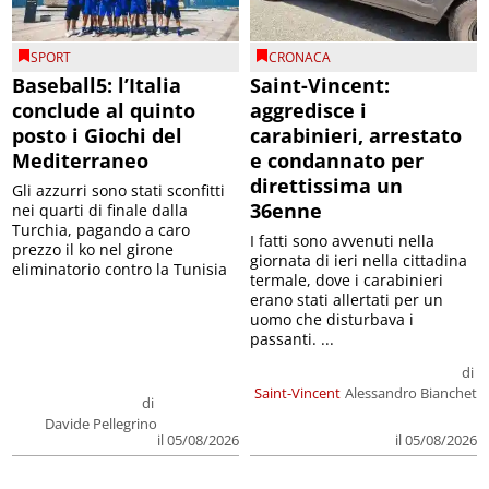
SPORT
CRONACA
Baseball5: l’Italia
Saint-Vincent:
conclude al quinto
aggredisce i
posto i Giochi del
carabinieri, arrestato
Mediterraneo
e condannato per
direttissima un
Gli azzurri sono stati sconfitti
36enne
nei quarti di finale dalla
Turchia, pagando a caro
I fatti sono avvenuti nella
prezzo il ko nel girone
giornata di ieri nella cittadina
eliminatorio contro la Tunisia
termale, dove i carabinieri
erano stati allertati per un
uomo che disturbava i
passanti. ...
di
Saint-Vincent
Alessandro Bianchet
di
Davide Pellegrino
il 05/08/2026
il 05/08/2026