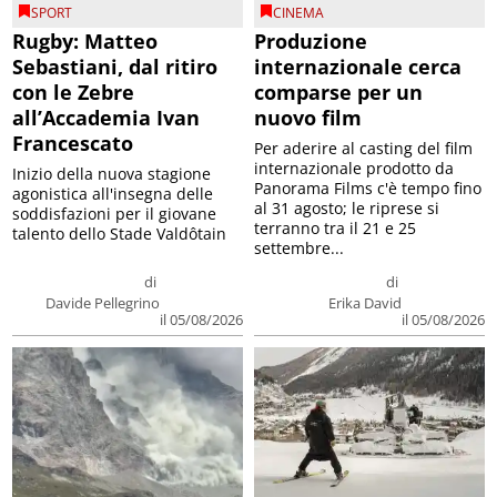
SPORT
CINEMA
Rugby: Matteo
Produzione
Sebastiani, dal ritiro
internazionale cerca
con le Zebre
comparse per un
all’Accademia Ivan
nuovo film
Francescato
Per aderire al casting del film
internazionale prodotto da
Inizio della nuova stagione
Panorama Films c'è tempo fino
agonistica all'insegna delle
al 31 agosto; le riprese si
soddisfazioni per il giovane
terranno tra il 21 e 25
talento dello Stade Valdôtain
settembre...
di
di
Davide Pellegrino
Erika David
il 05/08/2026
il 05/08/2026