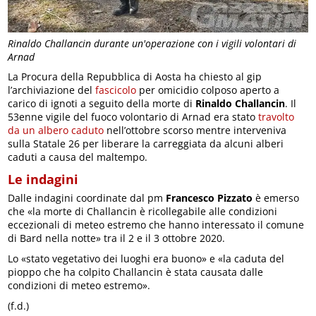
Rinaldo Challancin durante un'operazione con i vigili volontari di
Arnad
La Procura della Repubblica di Aosta ha chiesto al gip
l’archiviazione del
fascicolo
per omicidio colposo aperto a
carico di ignoti a seguito della morte di
Rinaldo Challancin
. Il
53enne vigile del fuoco volontario di Arnad era stato
travolto
da un albero caduto
nell’ottobre scorso mentre interveniva
sulla Statale 26 per liberare la carreggiata da alcuni alberi
caduti a causa del maltempo.
Le indagini
Dalle indagini coordinate dal pm
Francesco Pizzato
è emerso
che «la morte di Challancin è ricollegabile alle condizioni
eccezionali di meteo estremo che hanno interessato il comune
di Bard nella notte» tra il 2 e il 3 ottobre 2020.
Lo «stato vegetativo dei luoghi era buono» e «la caduta del
pioppo che ha colpito Challancin è stata causata dalle
condizioni di meteo estremo».
(f.d.)