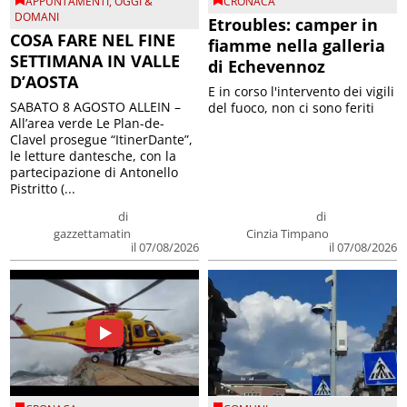
APPUNTAMENTI
,
OGGI &
CRONACA
DOMANI
Etroubles: camper in
COSA FARE NEL FINE
fiamme nella galleria
SETTIMANA IN VALLE
di Echevennoz
D’AOSTA
E in corso l'intervento dei vigili
SABATO 8 AGOSTO ALLEIN –
del fuoco, non ci sono feriti
All’area verde Le Plan-de-
Clavel prosegue “ItinerDante”,
le letture dantesche, con la
partecipazione di Antonello
Pistritto (...
di
di
gazzettamatin
Cinzia Timpano
il 07/08/2026
il 07/08/2026