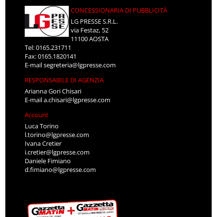
CONCESSIONARIA DI PUBBLICITÀ
LG PRESSE S.R.L.
via Festaz, 52
11100 AOSTA
Tel: 0165.231711
Fax: 0165.1820141
E-mail
segreteria@lgpresse.com
RESPONSABILE DI AGENZIA
Arianna Gori Chisari
E-mail
a.chisari@lgpresse.com
Account
Luca Torino
l.torino@lgpresse.com
Ivana Cretier
i.cretier@lgpresse.com
Daniele Fimiano
d.fimiano@lgpresse.com