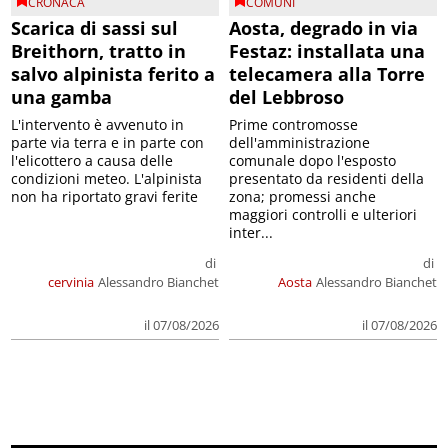
CRONACA
COMUNI
Scarica di sassi sul
Aosta, degrado in via
Breithorn, tratto in
Festaz: installata una
salvo alpinista ferito a
telecamera alla Torre
una gamba
del Lebbroso
L'intervento è avvenuto in
Prime contromosse
parte via terra e in parte con
dell'amministrazione
l'elicottero a causa delle
comunale dopo l'esposto
condizioni meteo. L'alpinista
presentato da residenti della
non ha riportato gravi ferite
zona; promessi anche
maggiori controlli e ulteriori
inter...
di
di
cervinia
Alessandro Bianchet
Aosta
Alessandro Bianchet
il 07/08/2026
il 07/08/2026