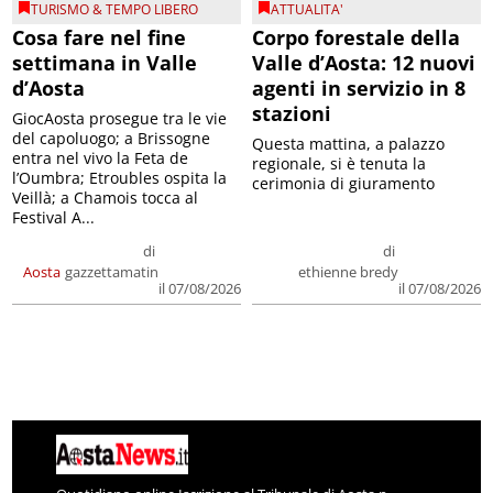
TURISMO & TEMPO LIBERO
ATTUALITA'
Cosa fare nel fine
Corpo forestale della
settimana in Valle
Valle d’Aosta: 12 nuovi
d’Aosta
agenti in servizio in 8
stazioni
GiocAosta prosegue tra le vie
del capoluogo; a Brissogne
Questa mattina, a palazzo
entra nel vivo la Feta de
regionale, si è tenuta la
l’Oumbra; Etroubles ospita la
cerimonia di giuramento
Veillà; a Chamois tocca al
Festival A...
di
di
Aosta
gazzettamatin
ethienne bredy
il 07/08/2026
il 07/08/2026