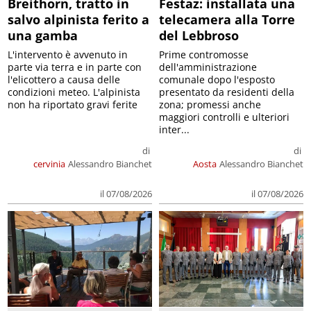
Breithorn, tratto in
Festaz: installata una
salvo alpinista ferito a
telecamera alla Torre
una gamba
del Lebbroso
L'intervento è avvenuto in
Prime contromosse
parte via terra e in parte con
dell'amministrazione
l'elicottero a causa delle
comunale dopo l'esposto
condizioni meteo. L'alpinista
presentato da residenti della
non ha riportato gravi ferite
zona; promessi anche
maggiori controlli e ulteriori
inter...
di
di
cervinia
Alessandro Bianchet
Aosta
Alessandro Bianchet
il 07/08/2026
il 07/08/2026