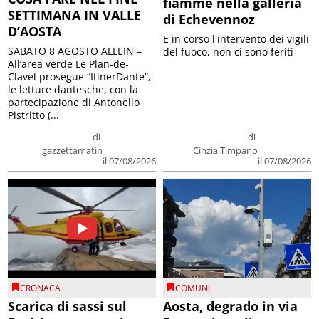
fiamme nella galleria
SETTIMANA IN VALLE
di Echevennoz
D’AOSTA
E in corso l'intervento dei vigili
SABATO 8 AGOSTO ALLEIN –
del fuoco, non ci sono feriti
All’area verde Le Plan-de-
Clavel prosegue “ItinerDante”,
le letture dantesche, con la
partecipazione di Antonello
Pistritto (...
di
di
gazzettamatin
Cinzia Timpano
il 07/08/2026
il 07/08/2026
CRONACA
COMUNI
Scarica di sassi sul
Aosta, degrado in via