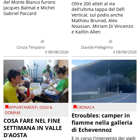
del Monte Bianco furono
Oltre 200 atleti al via
Jacques Balmat e Michel
dell'ultima tappa del Défì
Gabriel Paccard
Vertical, sul podio anche
Mathieu Brunod, Alex
Noussan, Miriam Di Vincenzo
e Kaitlin Allen
di
di
Cinzia Timpano
Davide Pellegrino
il 08/08/2026
il 08/08/2026
APPUNTAMENTI
,
OGGI &
CRONACA
DOMANI
Etroubles: camper in
COSA FARE NEL FINE
fiamme nella galleria
SETTIMANA IN VALLE
di Echevennoz
D’AOSTA
E in corso l'intervento dei vigili