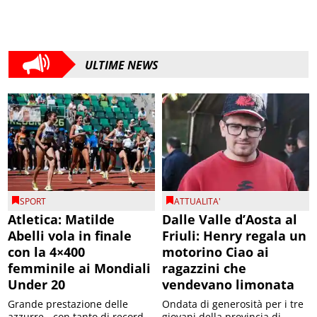
ULTIME NEWS
SPORT
ATTUALITA'
Atletica: Matilde
Dalle Valle d’Aosta al
Abelli vola in finale
Friuli: Henry regala un
con la 4×400
motorino Ciao ai
femminile ai Mondiali
ragazzini che
Under 20
vendevano limonata
Grande prestazione delle
Ondata di generosità per i tre
azzurre - con tanto di record
giovani della provincia di