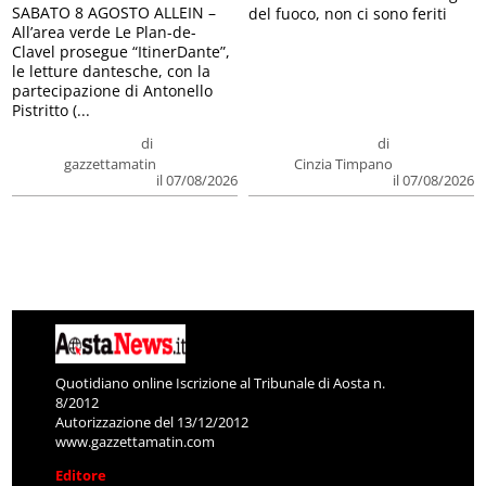
SABATO 8 AGOSTO ALLEIN –
del fuoco, non ci sono feriti
All’area verde Le Plan-de-
Clavel prosegue “ItinerDante”,
le letture dantesche, con la
partecipazione di Antonello
Pistritto (...
di
di
gazzettamatin
Cinzia Timpano
il 07/08/2026
il 07/08/2026
Quotidiano online Iscrizione al Tribunale di Aosta n.
8/2012
Autorizzazione del 13/12/2012
www.gazzettamatin.com
Editore