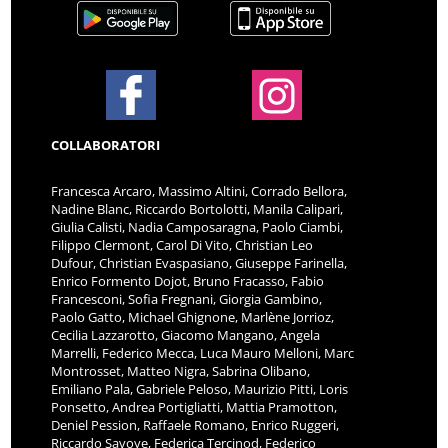
COLLABORATORI
Francesca Arcaro, Massimo Altini, Corrado Bellora,
Nadine Blanc, Riccardo Bortolotti, Manila Calipari,
Giulia Calisti, Nadia Camposaragna, Paolo Ciambi,
Filippo Clermont, Carol Di Vito, Christian Leo
Dufour, Christian Evaspasiano, Giuseppe Farinella,
Enrico Formento Dojot, Bruno Fracasso, Fabio
Francesconi, Sofia Fregnani, Giorgia Gambino,
Paolo Gatto, Michael Ghignone, Marlène Jorrioz,
Cecilia Lazzarotto, Giacomo Mangano, Angela
Marrelli, Federico Mecca, Luca Mauro Melloni, Marc
Montrosset, Matteo Nigra, Sabrina Olibano,
Emiliano Pala, Gabriele Peloso, Maurizio Pitti, Loris
Ponsetto, Andrea Portigliatti, Mattia Pramotton,
Deniel Pession, Raffaele Romano, Enrico Ruggeri,
Riccardo Savoye, Federica Tercinod, Federico