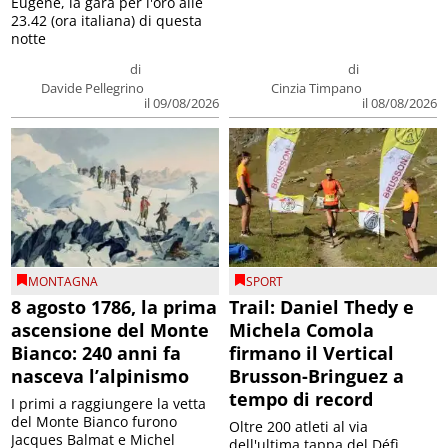
Eugene, la gara per l'oro alle
23.42 (ora italiana) di questa
notte
di
di
Davide Pellegrino
Cinzia Timpano
il 09/08/2026
il 08/08/2026
MONTAGNA
SPORT
8 agosto 1786, la prima
Trail: Daniel Thedy e
ascensione del Monte
Michela Comola
Bianco: 240 anni fa
firmano il Vertical
nasceva l’alpinismo
Brusson-Bringuez a
tempo di record
I primi a raggiungere la vetta
del Monte Bianco furono
Oltre 200 atleti al via
Jacques Balmat e Michel
dell'ultima tappa del Défì