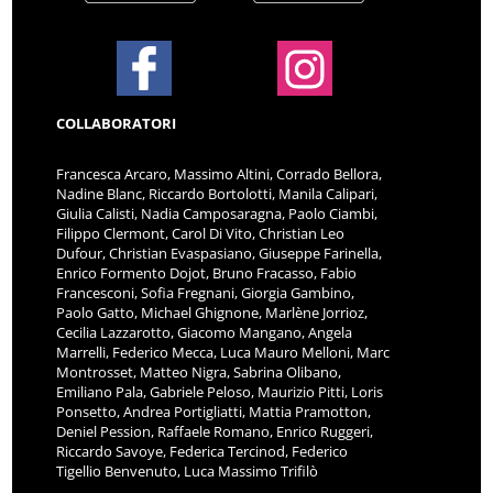
COLLABORATORI
Francesca Arcaro, Massimo Altini, Corrado Bellora,
Nadine Blanc, Riccardo Bortolotti, Manila Calipari,
Giulia Calisti, Nadia Camposaragna, Paolo Ciambi,
Filippo Clermont, Carol Di Vito, Christian Leo
Dufour, Christian Evaspasiano, Giuseppe Farinella,
Enrico Formento Dojot, Bruno Fracasso, Fabio
Francesconi, Sofia Fregnani, Giorgia Gambino,
Paolo Gatto, Michael Ghignone, Marlène Jorrioz,
Cecilia Lazzarotto, Giacomo Mangano, Angela
Marrelli, Federico Mecca, Luca Mauro Melloni, Marc
Montrosset, Matteo Nigra, Sabrina Olibano,
Emiliano Pala, Gabriele Peloso, Maurizio Pitti, Loris
Ponsetto, Andrea Portigliatti, Mattia Pramotton,
Deniel Pession, Raffaele Romano, Enrico Ruggeri,
Riccardo Savoye, Federica Tercinod, Federico
Tigellio Benvenuto, Luca Massimo Trifilò