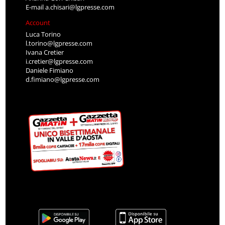
E-mail
a.chisari@lgpresse.com
Account
Luca Torino
l.torino@lgpresse.com
Ivana Cretier
i.cretier@lgpresse.com
Daniele Fimiano
d.fimiano@lgpresse.com