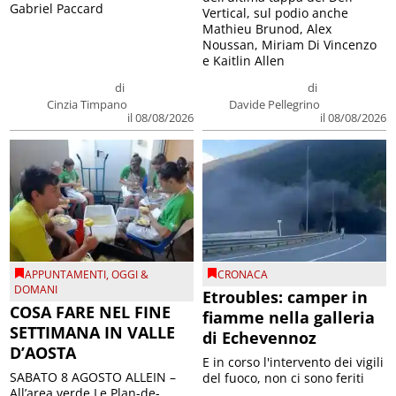
Gabriel Paccard
Vertical, sul podio anche
Mathieu Brunod, Alex
Noussan, Miriam Di Vincenzo
e Kaitlin Allen
di
di
Cinzia Timpano
Davide Pellegrino
il 08/08/2026
il 08/08/2026
APPUNTAMENTI
,
OGGI &
CRONACA
DOMANI
Etroubles: camper in
COSA FARE NEL FINE
fiamme nella galleria
SETTIMANA IN VALLE
di Echevennoz
D’AOSTA
E in corso l'intervento dei vigili
SABATO 8 AGOSTO ALLEIN –
del fuoco, non ci sono feriti
All’area verde Le Plan-de-