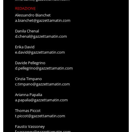
REDAZIONE
Alessandro Bianchet
a.bianchet@gazzettamatin.com
Danila Chenal
d.chenal@gazzettamatin.com
Erika David
e.david@gazzettamatin.com
Davide Pellegrino
d.pellegrino@gazzettamatin.com
Cinzia Timpano
c.timpano@gazzettamatin.com
Arianna Papalia
a.papalia@gazzettamatin.com
Thomas Piccot
t.piccot@gazzettamatin.com
Fausto Vassoney
f.vassoney@gazzettamatin.com