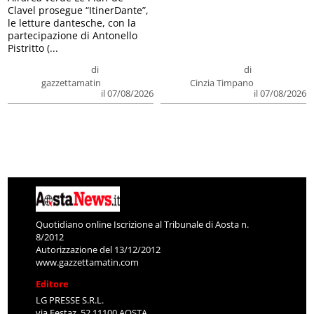
Clavel prosegue “ItinerDante”,
le letture dantesche, con la
partecipazione di Antonello
Pistritto (...
di
di
gazzettamatin
Cinzia Timpano
il 07/08/2026
il 07/08/2026
Quotidiano online Iscrizione al Tribunale di Aosta n.
8/2012
Autorizzazione del 13/12/2012
www.gazzettamatin.com
Editore
LG PRESSE S.R.L.
via Festaz, 52 11100 AOSTA