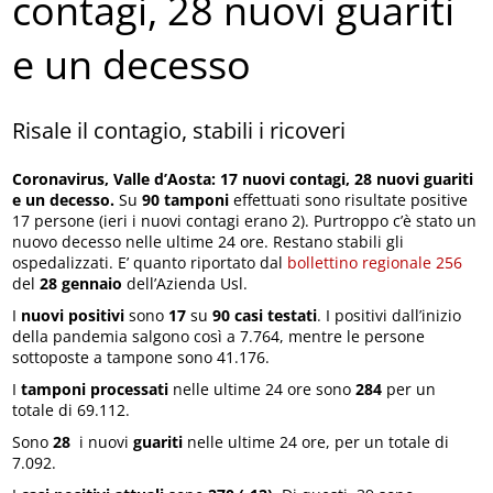
contagi, 28 nuovi guariti
e un decesso
Risale il contagio, stabili i ricoveri
Coronavirus, Valle d’Aosta: 17 nuovi contagi, 28 nuovi guariti
e un decesso.
Su
90 tamponi
effettuati sono risultate positive
17 persone (ieri i nuovi contagi erano 2). Purtroppo c’è stato un
nuovo decesso nelle ultime 24 ore. Restano stabili gli
ospedalizzati. E’ quanto riportato dal
bollettino regionale 256
del
28 gennaio
dell’Azienda Usl.
I
nuovi positivi
sono
17
su
90 casi testati
. I positivi dall’inizio
della pandemia salgono così a 7.764, mentre le persone
sottoposte a tampone sono 41.176.
I
tamponi processati
nelle ultime 24 ore sono
284
per un
totale di 69.112.
Sono
28
i nuovi
guariti
nelle ultime 24 ore, per un totale di
7.092.