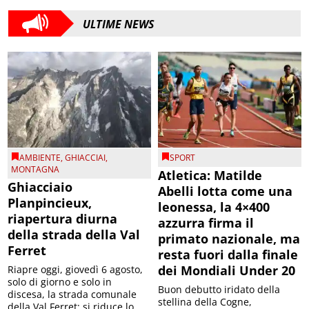
ULTIME NEWS
AMBIENTE
,
GHIACCIAI
,
SPORT
MONTAGNA
Atletica: Matilde
Ghiacciaio
Abelli lotta come una
Planpincieux,
leonessa, la 4×400
riapertura diurna
azzurra firma il
della strada della Val
primato nazionale, ma
Ferret
resta fuori dalla finale
dei Mondiali Under 20
Riapre oggi, giovedì 6 agosto,
solo di giorno e solo in
Buon debutto iridato della
discesa, la strada comunale
stellina della Cogne,
della Val Ferret; si riduce lo