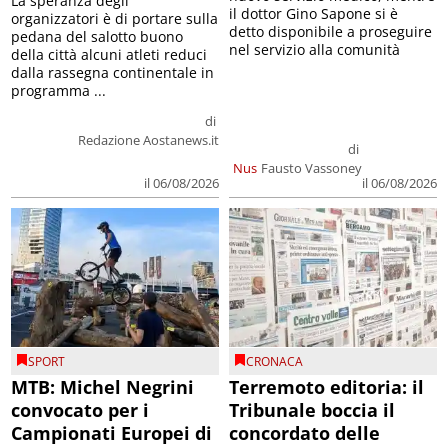
La speranza degli
il dottor Gino Sapone si è
organizzatori è di portare sulla
detto disponibile a proseguire
pedana del salotto buono
nel servizio alla comunità
della città alcuni atleti reduci
dalla rassegna continentale in
programma ...
di
Redazione Aostanews.it
di
Nus
Fausto Vassoney
il 06/08/2026
il 06/08/2026
SPORT
CRONACA
MTB: Michel Negrini
Terremoto editoria: il
convocato per i
Tribunale boccia il
Campionati Europei di
concordato delle