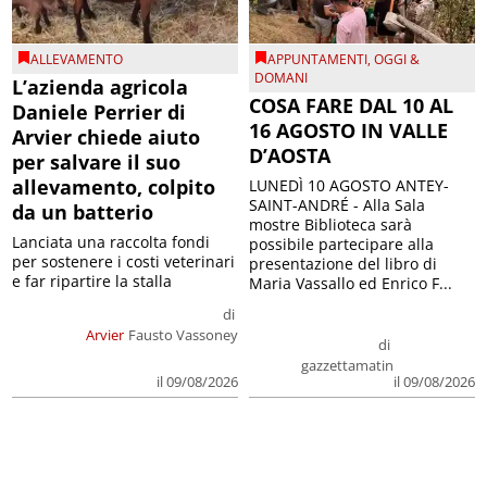
ALLEVAMENTO
APPUNTAMENTI
,
OGGI &
DOMANI
L’azienda agricola
COSA FARE DAL 10 AL
Daniele Perrier di
16 AGOSTO IN VALLE
Arvier chiede aiuto
D’AOSTA
per salvare il suo
allevamento, colpito
LUNEDÌ 10 AGOSTO ANTEY-
SAINT-ANDRÉ - Alla Sala
da un batterio
mostre Biblioteca sarà
Lanciata una raccolta fondi
possibile partecipare alla
per sostenere i costi veterinari
presentazione del libro di
e far ripartire la stalla
Maria Vassallo ed Enrico F...
di
Arvier
Fausto Vassoney
di
gazzettamatin
il 09/08/2026
il 09/08/2026