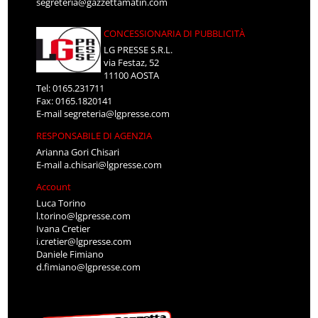
segreteria@gazzettamatin.com
CONCESSIONARIA DI PUBBLICITÀ
LG PRESSE S.R.L.
via Festaz, 52
11100 AOSTA
Tel: 0165.231711
Fax: 0165.1820141
E-mail
segreteria@lgpresse.com
RESPONSABILE DI AGENZIA
Arianna Gori Chisari
E-mail
a.chisari@lgpresse.com
Account
Luca Torino
l.torino@lgpresse.com
Ivana Cretier
i.cretier@lgpresse.com
Daniele Fimiano
d.fimiano@lgpresse.com