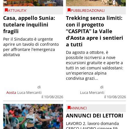
ATTUALITA'
PUBBLIREDAZIONALI
Casa, appello Sunia:
Trekking senza limiti:
tutelare inquilini
con il progetto
fragili
“CASPITA” la Valle
d’Aosta apre i sentieri
Per il Sindacato è urgente
a tutti
aprire un tavolo di confronto
per affrontare l'emergenza
Da agosto a ottobre, è
abitativa
possibile iscriversi a nove
escursioni gratuite e aperte a
tutti in sei comuni valdostani:
un'esperienza alpina
condivisa grazi...
di
di
Aosta
Luca Mercanti
Luca Mercanti
il 10/08/2026
il 10/08/2026
ANNUNCI
ANNUNCI DEI LETTORI
LAVORO 2. lavoro domanda
CERCO LAVORO signore 59