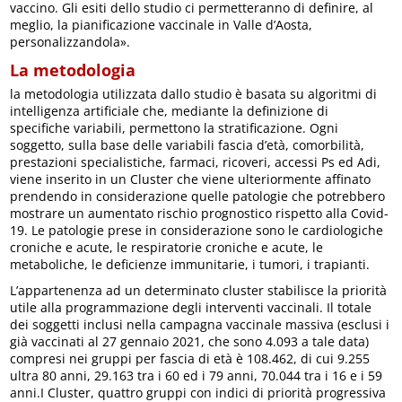
vaccino. Gli esiti dello studio ci permetteranno di definire, al
meglio, la pianificazione vaccinale in Valle d’Aosta,
personalizzandola».
La metodologia
la metodologia utilizzata dallo studio è basata su algoritmi di
intelligenza artificiale che, mediante la definizione di
specifiche variabili, permettono la stratificazione. Ogni
soggetto, sulla base delle variabili fascia d’età, comorbilità,
prestazioni specialistiche, farmaci, ricoveri, accessi Ps ed Adi,
viene inserito in un Cluster che viene ulteriormente affinato
prendendo in considerazione quelle patologie che potrebbero
mostrare un aumentato rischio prognostico rispetto alla Covid-
19. Le patologie prese in considerazione sono le cardiologiche
croniche e acute, le respiratorie croniche e acute, le
metaboliche, le deficienze immunitarie, i tumori, i trapianti.
L’appartenenza ad un determinato cluster stabilisce la priorità
utile alla programmazione degli interventi vaccinali. Il totale
dei soggetti inclusi nella campagna vaccinale massiva (esclusi i
già vaccinati al 27 gennaio 2021, che sono 4.093 a tale data)
compresi nei gruppi per fascia di età è 108.462, di cui 9.255
ultra 80 anni, 29.163 tra i 60 ed i 79 anni, 70.044 tra i 16 e i 59
anni.I Cluster, quattro gruppi con indici di priorità progressiva