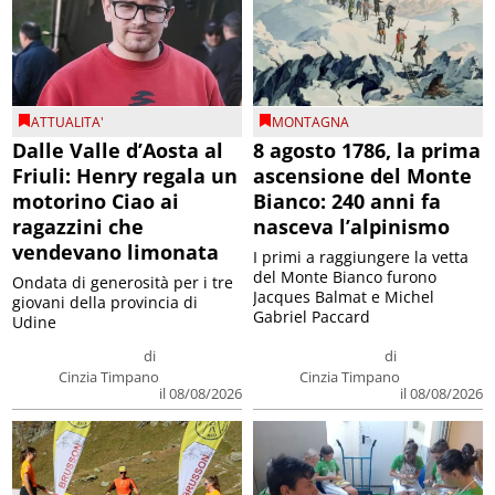
ATTUALITA'
MONTAGNA
Dalle Valle d’Aosta al
8 agosto 1786, la prima
Friuli: Henry regala un
ascensione del Monte
motorino Ciao ai
Bianco: 240 anni fa
ragazzini che
nasceva l’alpinismo
vendevano limonata
I primi a raggiungere la vetta
del Monte Bianco furono
Ondata di generosità per i tre
Jacques Balmat e Michel
giovani della provincia di
Gabriel Paccard
Udine
di
di
Cinzia Timpano
Cinzia Timpano
il 08/08/2026
il 08/08/2026