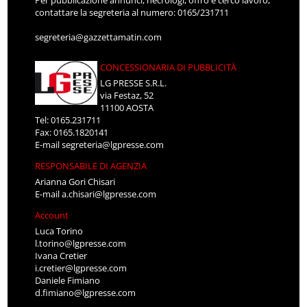
Per pubblicazione annunci, necrologi, offro e cerco lavoro,
contattare la segreteria al numero: 0165/231711
segreteria@gazzettamatin.com
CONCESSIONARIA DI PUBBLICITÀ
LG PRESSE S.R.L.
via Festaz, 52
11100 AOSTA
Tel: 0165.231711
Fax: 0165.1820141
E-mail
segreteria@lgpresse.com
RESPONSABILE DI AGENZIA
Arianna Gori Chisari
E-mail
a.chisari@lgpresse.com
Account
Luca Torino
l.torino@lgpresse.com
Ivana Cretier
i.cretier@lgpresse.com
Daniele Fimiano
d.fimiano@lgpresse.com