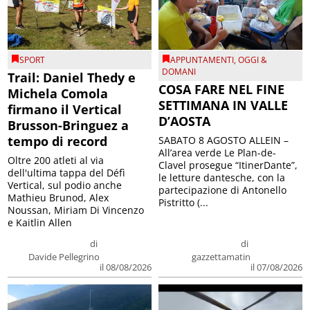
SPORT
APPUNTAMENTI
,
OGGI &
DOMANI
Trail: Daniel Thedy e
COSA FARE NEL FINE
Michela Comola
SETTIMANA IN VALLE
firmano il Vertical
D’AOSTA
Brusson-Bringuez a
tempo di record
SABATO 8 AGOSTO ALLEIN –
All’area verde Le Plan-de-
Oltre 200 atleti al via
Clavel prosegue “ItinerDante”,
dell'ultima tappa del Défì
le letture dantesche, con la
Vertical, sul podio anche
partecipazione di Antonello
Mathieu Brunod, Alex
Pistritto (...
Noussan, Miriam Di Vincenzo
e Kaitlin Allen
di
di
Davide Pellegrino
gazzettamatin
il 08/08/2026
il 07/08/2026