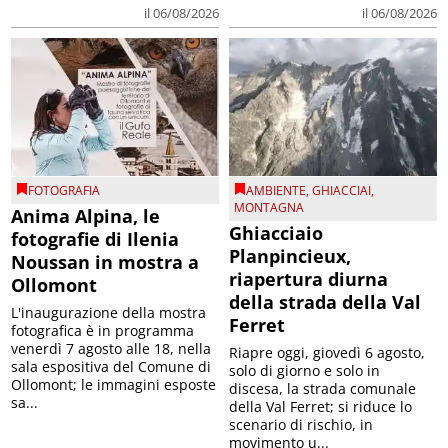
il 06/08/2026
il 06/08/2026
FOTOGRAFIA
AMBIENTE
,
GHIACCIAI
,
MONTAGNA
Anima Alpina, le
Ghiacciaio
fotografie di Ilenia
Planpincieux,
Noussan in mostra a
riapertura diurna
Ollomont
della strada della Val
L'inaugurazione della mostra
Ferret
fotografica è in programma
venerdì 7 agosto alle 18, nella
Riapre oggi, giovedì 6 agosto,
sala espositiva del Comune di
solo di giorno e solo in
Ollomont; le immagini esposte
discesa, la strada comunale
sa...
della Val Ferret; si riduce lo
scenario di rischio, in
movimento u...