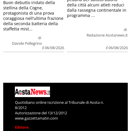
Buon debutto iridato della
della città alcuni atleti reduci
stellina della Cogne,
dalla rassegna continentale in
protagonista di una prova
programma ...
coraggiosa nell'ultima frazione
della seconda batteria della
staffetta mist...
di
Redazione Aostanews.it
di
Davide Pellegrino
il 06/08/2026
il 06/08/2026
Quotidiano online Iscrizione al Tribunale di Aosta n.
8/2012
Autorizzazione del 13/12/2012
www.gazzettamatin.com
Editore