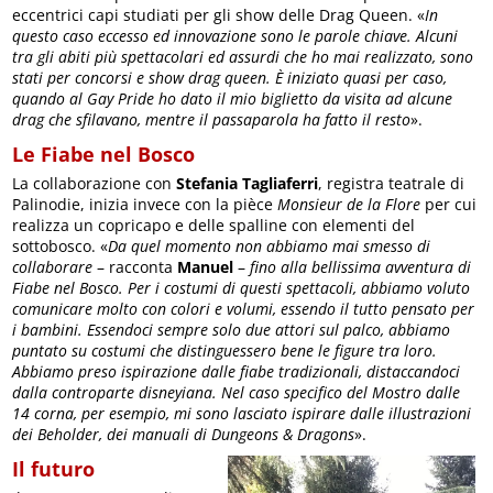
eccentrici capi studiati per gli show delle Drag Queen. «
In
questo caso eccesso ed innovazione sono le parole chiave. Alcuni
tra gli abiti più spettacolari ed assurdi che ho mai realizzato, sono
stati per concorsi e show drag queen. È iniziato quasi per caso,
quando al Gay Pride ho dato il mio biglietto da visita ad alcune
drag che sfilavano, mentre il passaparola ha fatto il resto
».
Le Fiabe nel Bosco
La collaborazione con
Stefania Tagliaferri
, registra teatrale di
Palinodie, inizia invece con la pièce
Monsieur de la Flore
per cui
realizza un copricapo e delle spalline con elementi del
sottobosco. «
Da quel momento non abbiamo mai smesso di
collaborare
– racconta
Manuel
–
fino alla bellissima avventura di
Fiabe nel Bosco. Per i costumi di questi spettacoli, abbiamo voluto
comunicare molto con colori e volumi, essendo il tutto pensato per
i bambini. Essendoci sempre solo due attori sul palco, abbiamo
puntato su costumi che distinguessero bene le figure tra loro.
Abbiamo preso ispirazione dalle fiabe tradizionali, distaccandoci
dalla controparte disneyiana. Nel caso specifico del Mostro dalle
14 corna, per esempio, mi sono lasciato ispirare dalle illustrazioni
dei Beholder, dei manuali di Dungeons & Dragons
».
Il futuro