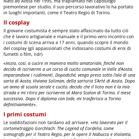
Nato ad Aosta nel 1995, ma trapiantato nel capoluogo
piemontese per studio, il suo percorso lavorativo lo ha portato
in luoghi importanti, come il Teatro Regio di Torino.
Il cosplay
Il giovane costumista è sempre stato affascinato da tutto ciò
che è lavoro artigianale e manuale e il primo vero incontro con
i costumi di scena arriva a 17 anni, quando scopre il mondo
del cosplay (gli appassionati che indossano costumi di eroi di
fumetti o film, ndr)
«
Inizio, così, a cucire in maniera molto amatoriale, finché non
decido di iscrivermi a un corso di cucito comunale in Valle d’Aosta,
imparandone i rudimenti. Dopodiché, vengo preso sotto l’ala di una
sarta di Aosta, Viviana Soliman, della sartoria S’Arté di Aosta. Dopo
un anno di scuola serale e cucito, decido che il liceo non è la mia
strada e mi ritiro per iscrivermi al Mara Scalon di Torino, il mese
successivo. Dopo il diploma con lode, mi trasferisco a Torino
definitivamente
».
I primi costumi
Le soddisfazioni non tardano ad arrivare. «
Ho lavorato per il
cortometraggio Gorchlach: The Legend of Cordelia, come
scenografo per il Teatro Regio, per le opere Il Nabucco e Violanta,