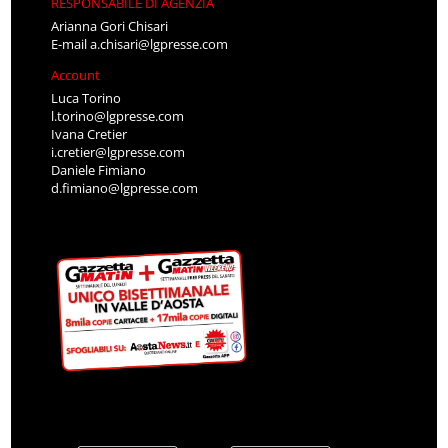
RESPONSABILE DI AGENZIA
Arianna Gori Chisari
E-mail
a.chisari@lgpresse.com
Account
Luca Torino
l.torino@lgpresse.com
Ivana Cretier
i.cretier@lgpresse.com
Daniele Fimiano
d.fimiano@lgpresse.com