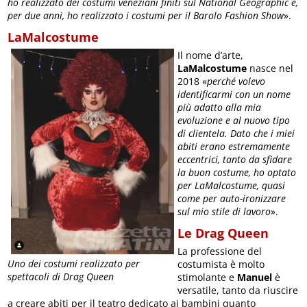
ho realizzato dei costumi veneziani finiti sul National Geographic e,
per due anni, ho realizzato i costumi per il Barolo Fashion Show
».
LaMalcostume
Il nome d’arte,
LaMalcostume
nasce nel
2018 «
perché volevo
identificarmi con un nome
più adatto alla mia
evoluzione e al nuovo tipo
di clientela. Dato che i miei
abiti erano estremamente
eccentrici, tanto da sfidare
la buon costume, ho optato
per LaMalcostume, quasi
come per auto-ironizzare
sul mio stile di lavoro
».
Le Drag Queen
La professione del
Uno dei costumi realizzato per
costumista è molto
spettacoli di Drag Queen
stimolante e
Manuel
è
versatile, tanto da riuscire
a creare abiti per il teatro dedicato ai bambini quanto