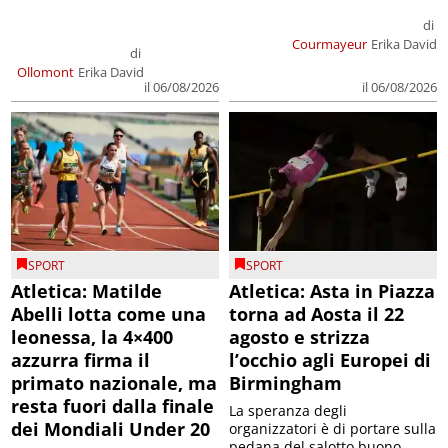
di
Courmayeur
Erika David
di
Ollomont
Erika David
il 06/08/2026
il 06/08/2026
SPORT
SPORT
Atletica: Matilde
Atletica: Asta in Piazza
Abelli lotta come una
torna ad Aosta il 22
leonessa, la 4×400
agosto e strizza
azzurra firma il
l’occhio agli Europei di
primato nazionale, ma
Birmingham
resta fuori dalla finale
La speranza degli
dei Mondiali Under 20
organizzatori è di portare sulla
pedana del salotto buono