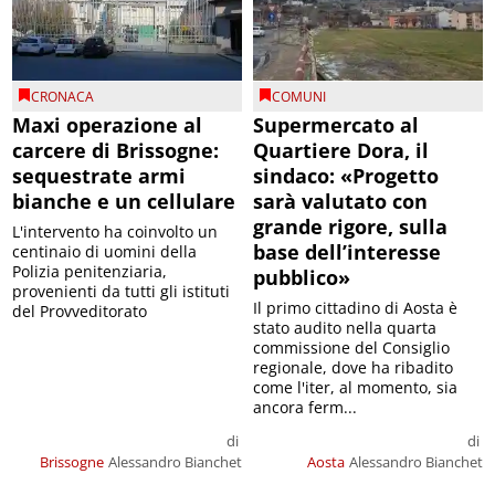
CRONACA
COMUNI
Maxi operazione al
Supermercato al
carcere di Brissogne:
Quartiere Dora, il
sequestrate armi
sindaco: «Progetto
bianche e un cellulare
sarà valutato con
grande rigore, sulla
L'intervento ha coinvolto un
base dell’interesse
centinaio di uomini della
Polizia penitenziaria,
pubblico»
provenienti da tutti gli istituti
Il primo cittadino di Aosta è
del Provveditorato
stato audito nella quarta
commissione del Consiglio
regionale, dove ha ribadito
come l'iter, al momento, sia
ancora ferm...
di
di
Brissogne
Alessandro Bianchet
Aosta
Alessandro Bianchet