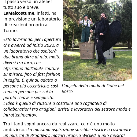
Il passo verso un atelier
tutto suo è breve.
LaMalcostume
, infatti, ha
in previsione un laboratorio
di creazioni proprio a
Torino.
«
Sto lavorando, per l’apertura
che avverrà ad inizio 2022, a
un laboratorio che ospiterà
due brand oltre al mio, molto
diversi tra loro, che
offriranno dall’haute couture
su misura, fino al fast fashion
in taglia. È, quindi, adatto a
L’angelo della moda di Fiabe nel
persone più eccentriche, così
Bosco
come a persone per cui la
parola chiave è semplicità.
L’idea è quella di riuscire a costruire una ragnatela di
collaborazioni tra artigiani, artisti e lavoratori del settore moda e
intrattenimento
».
Tra i tanti sogni ancora da realizzare, ce n’è uno molto
ambizioso.«
La massima aspirazione sarebbe riuscire a costumare
un musical di Broadway, magari proprio Wicked, il mio musical