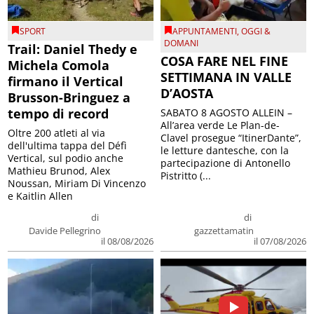
SPORT
APPUNTAMENTI
,
OGGI &
DOMANI
Trail: Daniel Thedy e
COSA FARE NEL FINE
Michela Comola
SETTIMANA IN VALLE
firmano il Vertical
D’AOSTA
Brusson-Bringuez a
tempo di record
SABATO 8 AGOSTO ALLEIN –
All’area verde Le Plan-de-
Oltre 200 atleti al via
Clavel prosegue “ItinerDante”,
dell'ultima tappa del Défì
le letture dantesche, con la
Vertical, sul podio anche
partecipazione di Antonello
Mathieu Brunod, Alex
Pistritto (...
Noussan, Miriam Di Vincenzo
e Kaitlin Allen
di
di
Davide Pellegrino
gazzettamatin
il 08/08/2026
il 07/08/2026