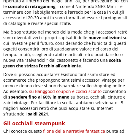
riportato all’interno dei magici anni ‘80, per proseguire poi con
le
console di retrogaming
– come il Nintendo SNES Mini – e
terminare con l’abbigliamento e l’arredo per la casa in cui gli
accessori di 20-30 anni fa sono tornati ad essere i protagonisti
di cataloghi e riviste specializzate.
Ma è soprattutto nel mondo della moda che gli accessori retrò
sono diventati veri e propri capisaldi delle
nuove collezioni
su
cui investire per il futuro, considerando che l’unicità di questi
oggetti consentirà loro di guadagnare valore nel corso del
tempo. In più, scegliendo abiti e articoli retrò puoi dare loro
nuova vita “salvandoli” dal cassonetto e facendo una
scelta
green che strizza l’occhio all’ambiente
.
Dove si possono acquistare? Esistono tantissimi store ed
ecommerce che propongono tantissimi accessori vintage per
uomo e donna dove si può risparmiare sullo shopping online.
Ad esempio,
su Banggood coupon e codici sconto
consentono
di
spendere fino al 60% in meno
su borse, occhiali, cinture e
zaini vintage. Per facilitare la scelta, abbiamo selezionato i 5
migliori accessori retrò che puoi acquistare su Internet
sfruttando i
saldi 2021
.
Gli occhiali steampunk
Chi conosce questo
filone della narrativa fantastica
punta ad