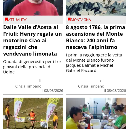
ATTUALITA'
MONTAGNA
Dalle Valle d’Aosta al
8 agosto 1786, la prima
Friuli: Henry regala un
ascensione del Monte
motorino Ciao ai
Bianco: 240 anni fa
ragazzini che
nasceva l’alpinismo
vendevano limonata
I primi a raggiungere la vetta
del Monte Bianco furono
Ondata di generosità per i tre
Jacques Balmat e Michel
giovani della provincia di
Gabriel Paccard
Udine
di
di
Cinzia Timpano
Cinzia Timpano
il 08/08/2026
il 08/08/2026