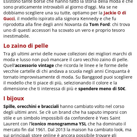
Esistono tante borse che hanno fatto la storia della moda e che
sono praticamente introvabili al giorno d’oggi. Ma se ne
dobbiamo scegliere una su tutte, optiamo per la
Jackie O di
Gucci
, il modello ispirato alla signora Kennedy e che fu
riprodotta alla fine degli anni Novanta da
Tom Ford
: chi trova
uno di questi accessori ha scovato un vero e proprio tesoro
inestimabile.
Lo zaino di pelle
Tra gli ultimi arrivi delle nuove collezioni dei migliori marchi di
moda e lusso non può mancare il caro vecchio zaino di pelle.
Quell’
accessorio vintage
che ricorda le linee e le forme delle
vecchie cartelle di chi andava a scuola negli anni Cinquanta è
tornato improvvisamente di moda. Su Banggood puoi scegliere
il modello che ti piace di più, selezionando il colore e la
dimensione che ti interessa di più e
spendere meno di 50€
.
I bijoux
Spille, orecchini e bracciali
hanno cambiato volto nel corso
degli ultimi anni. Se c’è un brand che ha saputo imporsi con
stile e un simbolo impossibili da confondere è Yves Saint
Laurent con l
’iconico monogramma YSL
che ha dominato il
mercato fin dal 1961. Dal 2013 la maison ha cambiato look, ma
sui principali store online è ancora possibile trovare gli