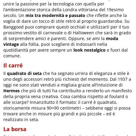
unire la passione per la tecnologia con quella per
l’ambientazione storica della Londra vittoriana del 19esimo
secolo. Un
mix tra modernità e passato
che riflette anche la
voglia di dare un tocco di stile retrò al proprio guardaroba. Su
Banggood puoi comprare questi occhiali e utilizzarli per il tuo
prossimo vestito di carnevale o di Halloween che sarà in grado
di sorprendere amici e parenti. Oppure, se ami la
moda
vintage
alla follia, puoi scegliere di indossarli nella
quotidianità per avere sempre un
look nostalgico
e fuori dal
comune.
Il carré
Il
quadrato di seta
che ha segnato un’era di eleganza e stile è
uno degli accessori retrò più richiesti del momento. Dal 1937 a
oggi ne sono stati venduti a migliaia grazie all’intuizione di
Hermes
che più di tutti ha contribuito a renderlo un manifesto
della propria vena creativa. Cosa cambia rispetto al foulard o
alle sciarpe? Innanzitutto il formato: il carré è quadrato,
storicamente misura 90×90 centimetri – sebbene oggi si possa
trovare anche in misure più grandi e più piccole – ed è
realizzato in seta.
La borsa