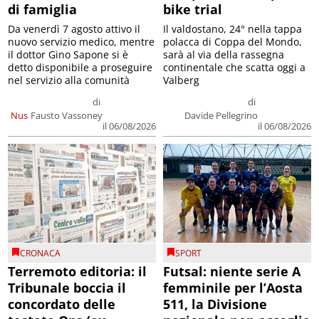
di famiglia
bike trial
Da venerdì 7 agosto attivo il
Il valdostano, 24° nella tappa
nuovo servizio medico, mentre
polacca di Coppa del Mondo,
il dottor Gino Sapone si è
sarà al via della rassegna
detto disponibile a proseguire
continentale che scatta oggi a
nel servizio alla comunità
Valberg
di
di
Nus
Fausto Vassoney
Davide Pellegrino
il 06/08/2026
il 06/08/2026
CRONACA
SPORT
Terremoto editoria: il
Futsal: niente serie A
Tribunale boccia il
femminile per l’Aosta
concordato delle
511, la Divisione