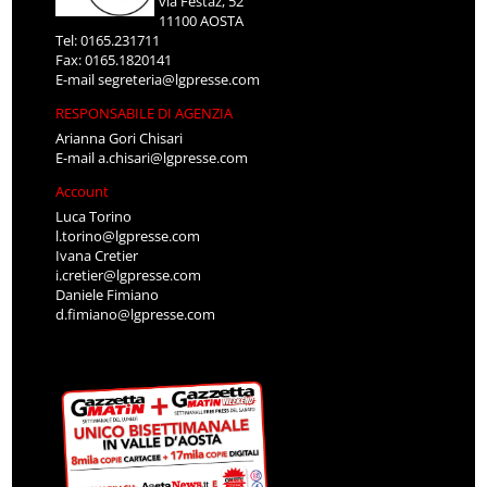
via Festaz, 52
11100 AOSTA
Tel: 0165.231711
Fax: 0165.1820141
E-mail
segreteria@lgpresse.com
RESPONSABILE DI AGENZIA
Arianna Gori Chisari
E-mail
a.chisari@lgpresse.com
Account
Luca Torino
l.torino@lgpresse.com
Ivana Cretier
i.cretier@lgpresse.com
Daniele Fimiano
d.fimiano@lgpresse.com