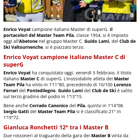
Enrico Voyat
campione italiano Master di superG.
Il
portacolori del Master Team Pila
, classe 1954, si è imposto
oggi all’
Abetone
nel gruppo Master C.
Guido Lami
, del
Club de
Ski Valtournenche
, si è piazzato terzo.
Enrico Voyat campione italiano Master C di
superG
Enrico Voyat
ha conquistato oggi, venerdì 5 febbraio, il titolo
italiano
Master C
di superG. L’inossidabile atleta del
Master
Team Pila
ha vinto in 1’11″80, precedendo di 10/100
Lorenzo
Ferrari
del
Pontedilegno
.
Guido Lami
del
Club de Ski
è salito
sul terzo gradino del podio in 1’13″15.
Bene anche
Corrado Canonico
del
Pila
, quinto in 1’14″08.
Sergio Gatti
del
Master Team Pila
si è classificato 21° in
1’19″72.
Gianluca Ronchetti 12° tra i Master B
Due rossoneri al traguardo della gara dei
Master B
vinta da