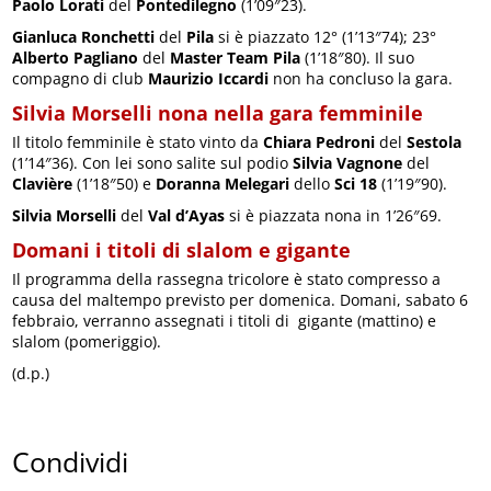
Paolo Lorati
del
Pontedilegno
(1’09″23).
Gianluca Ronchetti
del
Pila
si è piazzato 12° (1’13″74); 23°
Alberto Pagliano
del
Master Team Pila
(1’18″80). Il suo
compagno di club
Maurizio Iccardi
non ha concluso la gara.
Silvia Morselli nona nella gara femminile
Il titolo femminile è stato vinto da
Chiara Pedroni
del
Sestola
(1’14″36). Con lei sono salite sul podio
Silvia Vagnone
del
Clavière
(1’18″50) e
Doranna Melegari
dello
Sci 18
(1’19″90).
Silvia Morselli
del
Val d’Ayas
si è piazzata nona in 1’26″69.
Domani i titoli di slalom e gigante
Il programma della rassegna tricolore è stato compresso a
causa del maltempo previsto per domenica. Domani, sabato 6
febbraio, verranno assegnati i titoli di gigante (mattino) e
slalom (pomeriggio).
(d.p.)
Condividi