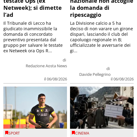
testate Ops (ex
nazionale non accoglie
Netweek); si dimette
la domanda di
l’ad
ripescaggio
Il Tribunale di Lecco ha
La Divisione calcio a 5 ha
giudicato inammissibile la
deciso di non varare un girone
domanda di concordato
dispari, lasciando il club del
preventivo presentata dal
capoluogo regionale in B;
gruppo per salvare le testate
ufficializzate le avversarie dei
ex Netweek ora Ops R...
gi...
di
Redazione Aosta News
di
Davide Pellegrino
il 06/08/2026
il 06/08/2026
SPORT
CINEMA