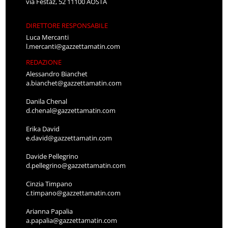
via Festaz, 52 11100 AOSTA
DIRETTORE RESPONSABILE
Luca Mercanti
l.mercanti@gazzettamatin.com
REDAZIONE
Alessandro Bianchet
a.bianchet@gazzettamatin.com
Danila Chenal
d.chenal@gazzettamatin.com
Erika David
e.david@gazzettamatin.com
Davide Pellegrino
d.pellegrino@gazzettamatin.com
Cinzia Timpano
c.timpano@gazzettamatin.com
Arianna Papalia
a.papalia@gazzettamatin.com