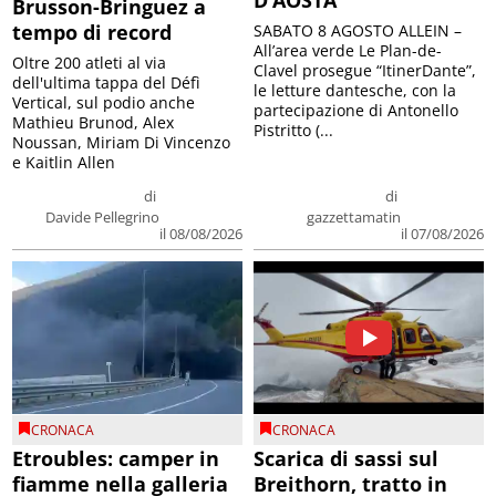
Brusson-Bringuez a
tempo di record
SABATO 8 AGOSTO ALLEIN –
All’area verde Le Plan-de-
Oltre 200 atleti al via
Clavel prosegue “ItinerDante”,
dell'ultima tappa del Défì
le letture dantesche, con la
Vertical, sul podio anche
partecipazione di Antonello
Mathieu Brunod, Alex
Pistritto (...
Noussan, Miriam Di Vincenzo
e Kaitlin Allen
di
di
Davide Pellegrino
gazzettamatin
il 08/08/2026
il 07/08/2026
CRONACA
CRONACA
Etroubles: camper in
Scarica di sassi sul
fiamme nella galleria
Breithorn, tratto in