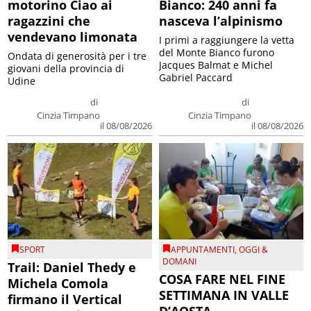
motorino Ciao ai
Bianco: 240 anni fa
ragazzini che
nasceva l’alpinismo
vendevano limonata
I primi a raggiungere la vetta
del Monte Bianco furono
Ondata di generosità per i tre
Jacques Balmat e Michel
giovani della provincia di
Gabriel Paccard
Udine
di
di
Cinzia Timpano
Cinzia Timpano
il 08/08/2026
il 08/08/2026
SPORT
APPUNTAMENTI
,
OGGI &
DOMANI
Trail: Daniel Thedy e
COSA FARE NEL FINE
Michela Comola
SETTIMANA IN VALLE
firmano il Vertical
D’AOSTA