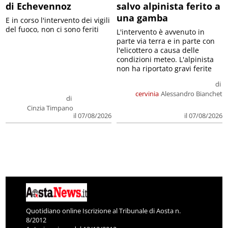
di Echevennoz
salvo alpinista ferito a
una gamba
E in corso l'intervento dei vigili
del fuoco, non ci sono feriti
L'intervento è avvenuto in
parte via terra e in parte con
l'elicottero a causa delle
condizioni meteo. L'alpinista
non ha riportato gravi ferite
di
cervinia
Alessandro Bianchet
di
Cinzia Timpano
il 07/08/2026
il 07/08/2026
Quotidiano online Iscrizione al Tribunale di Aosta n.
8/2012