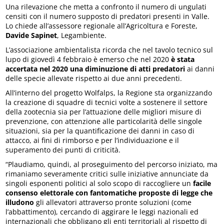
Una rilevazione che metta a confronto il numero di ungulati
censiti con il numero supposto di predatori presenti in Valle.
Lo chiede all’assessore regionale all’Agricoltura e Foreste,
Davide Sapinet
, Legambiente.
L’associazione ambientalista ricorda che nel tavolo tecnico sul
lupo di giovedì 4 febbraio è emerso che nel 2020
è stata
accert
ata
nel 2020 una diminuzione di atti predatori
ai danni
delle specie allevate rispetto ai due anni precedenti.
All’interno del progetto Wolfalps, la Regione sta organizzando
la creazione di squadre di tecnici volte a sostenere il settore
della zootecnia sia per l’attuazione delle migliori misure di
prevenzione, con attenzione alle particolarità delle singole
situazioni, sia per la quantificazione dei danni in caso di
attacco, ai fini di rimborso e per l’individuazione e il
superamento dei punti di criticità.
“Plaudiamo, quindi, al proseguimento del percorso iniziato, ma
rimaniamo severamente critici sulle iniziative annunciate da
singoli esponenti politici al solo scopo di raccogliere un
facile
consenso elettorale con fantomatiche proposte di legge che
illudono
gli allevatori attraverso pronte soluzioni (come
l’abbattimento), cercando di aggirare le leggi nazionali ed
internazionali che obbligano gli enti territoriali al rispetto di