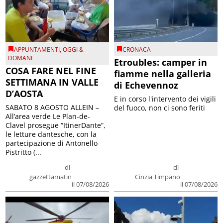
APPUNTAMENTI
,
OGGI &
CRONACA
DOMANI
Etroubles: camper in
COSA FARE NEL FINE
fiamme nella galleria
SETTIMANA IN VALLE
di Echevennoz
D’AOSTA
E in corso l'intervento dei vigili
SABATO 8 AGOSTO ALLEIN –
del fuoco, non ci sono feriti
All’area verde Le Plan-de-
Clavel prosegue “ItinerDante”,
le letture dantesche, con la
partecipazione di Antonello
Pistritto (...
di
di
gazzettamatin
Cinzia Timpano
il 07/08/2026
il 07/08/2026