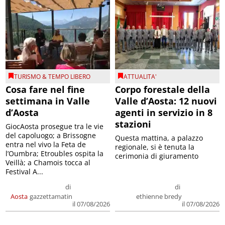
TURISMO & TEMPO LIBERO
ATTUALITA'
Cosa fare nel fine
Corpo forestale della
settimana in Valle
Valle d’Aosta: 12 nuovi
d’Aosta
agenti in servizio in 8
stazioni
GiocAosta prosegue tra le vie
del capoluogo; a Brissogne
Questa mattina, a palazzo
entra nel vivo la Feta de
regionale, si è tenuta la
l’Oumbra; Etroubles ospita la
cerimonia di giuramento
Veillà; a Chamois tocca al
Festival A...
di
di
Aosta
gazzettamatin
ethienne bredy
il 07/08/2026
il 07/08/2026