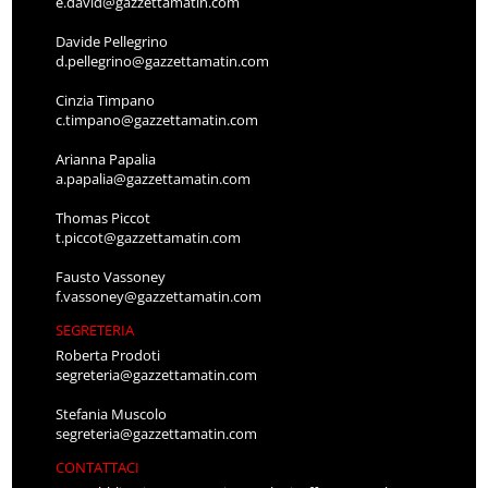
e.david@gazzettamatin.com
Davide Pellegrino
d.pellegrino@gazzettamatin.com
Cinzia Timpano
c.timpano@gazzettamatin.com
Arianna Papalia
a.papalia@gazzettamatin.com
Thomas Piccot
t.piccot@gazzettamatin.com
Fausto Vassoney
f.vassoney@gazzettamatin.com
SEGRETERIA
Roberta Prodoti
segreteria@gazzettamatin.com
Stefania Muscolo
segreteria@gazzettamatin.com
CONTATTACI