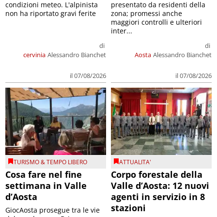
condizioni meteo. L'alpinista
presentato da residenti della
non ha riportato gravi ferite
zona; promessi anche
maggiori controlli e ulteriori
inter...
di
di
cervinia
Alessandro Bianchet
Aosta
Alessandro Bianchet
il 07/08/2026
il 07/08/2026
TURISMO & TEMPO LIBERO
ATTUALITA'
Cosa fare nel fine
Corpo forestale della
settimana in Valle
Valle d’Aosta: 12 nuovi
d’Aosta
agenti in servizio in 8
stazioni
GiocAosta prosegue tra le vie