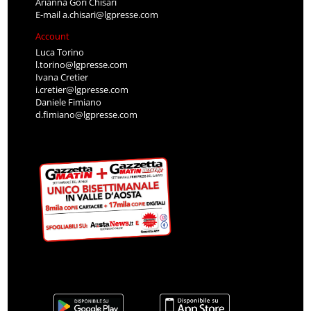
Arianna Gori Chisari
E-mail
a.chisari@lgpresse.com
Account
Luca Torino
l.torino@lgpresse.com
Ivana Cretier
i.cretier@lgpresse.com
Daniele Fimiano
d.fimiano@lgpresse.com