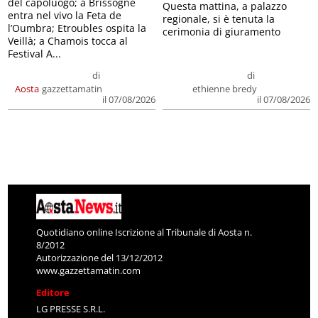
del capoluogo; a Brissogne
Questa mattina, a palazzo
entra nel vivo la Feta de
regionale, si è tenuta la
l’Oumbra; Etroubles ospita la
cerimonia di giuramento
Veillà; a Chamois tocca al
Festival A...
di
di
Aosta
gazzettamatin
ethienne bredy
il 07/08/2026
il 07/08/2026
Quotidiano online Iscrizione al Tribunale di Aosta n.
8/2012
Autorizzazione del 13/12/2012
www.gazzettamatin.com
Editore
LG PRESSE S.R.L.