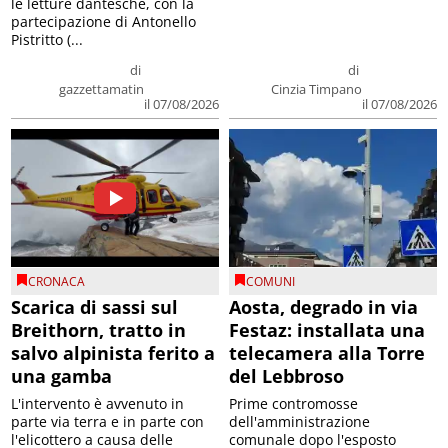
le letture dantesche, con la
partecipazione di Antonello
Pistritto (...
di
di
gazzettamatin
Cinzia Timpano
il 07/08/2026
il 07/08/2026
CRONACA
COMUNI
Scarica di sassi sul
Aosta, degrado in via
Breithorn, tratto in
Festaz: installata una
salvo alpinista ferito a
telecamera alla Torre
una gamba
del Lebbroso
L'intervento è avvenuto in
Prime contromosse
parte via terra e in parte con
dell'amministrazione
l'elicottero a causa delle
comunale dopo l'esposto