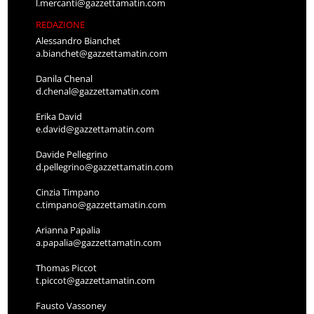
l.mercanti@gazzettamatin.com
REDAZIONE
Alessandro Bianchet
a.bianchet@gazzettamatin.com
Danila Chenal
d.chenal@gazzettamatin.com
Erika David
e.david@gazzettamatin.com
Davide Pellegrino
d.pellegrino@gazzettamatin.com
Cinzia Timpano
c.timpano@gazzettamatin.com
Arianna Papalia
a.papalia@gazzettamatin.com
Thomas Piccot
t.piccot@gazzettamatin.com
Fausto Vassoney