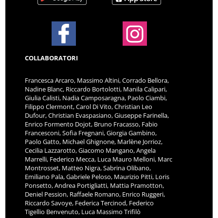
COLLABORATORI
Francesca Arcaro, Massimo Altini, Corrado Bellora,
Nadine Blanc, Riccardo Bortolotti, Manila Calipari,
Giulia Calisti, Nadia Camposaragna, Paolo Ciambi,
Filippo Clermont, Carol Di Vito, Christian Leo
Dufour, Christian Evaspasiano, Giuseppe Farinella,
Enrico Formento Dojot, Bruno Fracasso, Fabio
Francesconi, Sofia Fregnani, Giorgia Gambino,
Paolo Gatto, Michael Ghignone, Marlène Jorrioz,
Cecilia Lazzarotto, Giacomo Mangano, Angela
Marrelli, Federico Mecca, Luca Mauro Melloni, Marc
Montrosset, Matteo Nigra, Sabrina Olibano,
Emiliano Pala, Gabriele Peloso, Maurizio Pitti, Loris
Ponsetto, Andrea Portigliatti, Mattia Pramotton,
Deniel Pession, Raffaele Romano, Enrico Ruggeri,
Riccardo Savoye, Federica Tercinod, Federico
Tigellio Benvenuto, Luca Massimo Trifilò