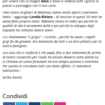
per vivere con la moglie
Alice
e dove si vedeva tutti i giorni in
paese a passeggio con il suo cane.
«
Noi siamo originari di Mantova, siamo molto aperti e parliamo
tanto
– aggiunge
Lorella Riviera
–
di amicizie in questi 50 anni ne
aveva fatte proprio tante. Abbiamo messo le radici qui perché la
qualità di vita è veramente bella e poi perché lo sviluppo degli
impianti ha richiesto diversi anni
».
«
Lo chiamavano “il grigio”
– ricorda –
perché ha avuto i capelli
grigi fin da giovane. Era benvoluto da tutti e un vero pilastro per la
nostra famiglia
».
«
La cosa che ci conforta è che papà, fino a due settimane fa, prima
di essere ricoverato per Covid, ha vissuto davvero come voleva lui,
si riteneva un uomo fortunato ed era sempre positivo e ottimista.
Per questo lo ricordano tutti con tanto affetto. Ci mancherà
tantissimo»
.
(erika david)
Condividi