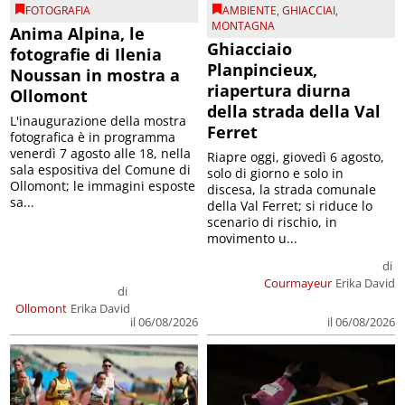
FOTOGRAFIA
AMBIENTE
,
GHIACCIAI
,
MONTAGNA
Anima Alpina, le
Ghiacciaio
fotografie di Ilenia
Planpincieux,
Noussan in mostra a
riapertura diurna
Ollomont
della strada della Val
L'inaugurazione della mostra
Ferret
fotografica è in programma
venerdì 7 agosto alle 18, nella
Riapre oggi, giovedì 6 agosto,
sala espositiva del Comune di
solo di giorno e solo in
Ollomont; le immagini esposte
discesa, la strada comunale
sa...
della Val Ferret; si riduce lo
scenario di rischio, in
movimento u...
di
Courmayeur
Erika David
di
Ollomont
Erika David
il 06/08/2026
il 06/08/2026