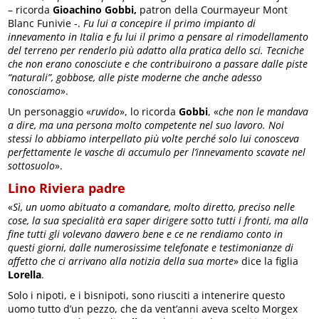
– ricorda
Gioachino Gobbi,
patron della Courmayeur Mont
Blanc Funivie -.
Fu lui a concepire il primo impianto di
innevamento in Italia e fu lui il primo a pensare al rimodellamento
del terreno per renderlo più adatto alla pratica dello sci. Tecniche
che non erano conosciute e che contribuirono a passare dalle piste
“naturali”, gobbose, alle piste moderne che anche adesso
conosciamo
».
Un personaggio «
ruvido
», lo ricorda
Gobbi
, «
che non le mandava
a dire, ma una persona molto competente nel suo lavoro. Noi
stessi lo abbiamo interpellato più volte perché solo lui conosceva
perfettamente le vasche di accumulo per l’innevamento scavate nel
sottosuolo
».
Lino Riviera padre
«
Sì, un uomo abituato a comandare, molto diretto, preciso nelle
cose, la sua specialità era saper dirigere sotto tutti i fronti, ma alla
fine tutti gli volevano davvero bene e ce ne rendiamo conto in
questi giorni, dalle numerosissime telefonate e testimonianze di
affetto che ci arrivano alla notizia della sua morte
» dice la figlia
Lorella
.
Solo i nipoti, e i bisnipoti, sono riusciti a intenerire questo
uomo tutto d’un pezzo, che da vent’anni aveva scelto Morgex