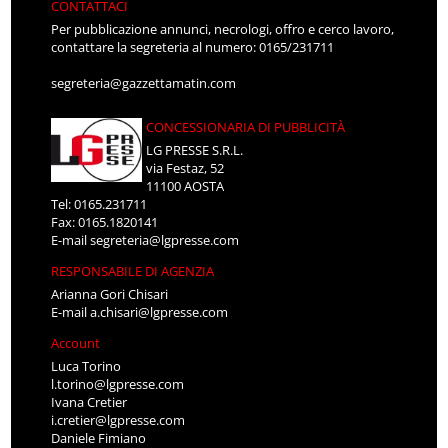
CONTATTACI
Per pubblicazione annunci, necrologi, offro e cerco lavoro,
contattare la segreteria al numero: 0165/231711
segreteria@gazzettamatin.com
CONCESSIONARIA DI PUBBLICITÀ
LG PRESSE S.R.L.
via Festaz, 52
11100 AOSTA
Tel: 0165.231711
Fax: 0165.1820141
E-mail
segreteria@lgpresse.com
RESPONSABILE DI AGENZIA
Arianna Gori Chisari
E-mail
a.chisari@lgpresse.com
Account
Luca Torino
l.torino@lgpresse.com
Ivana Cretier
i.cretier@lgpresse.com
Daniele Fimiano