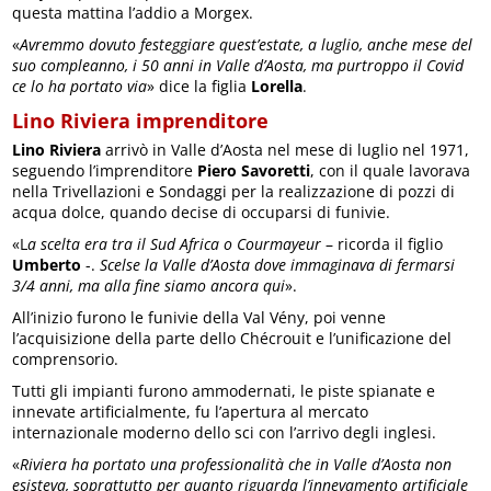
questa mattina l’addio a Morgex.
«
Avremmo dovuto festeggiare quest’estate, a luglio, anche mese del
suo compleanno, i 50 anni in Valle d’Aosta, ma purtroppo il Covid
ce lo ha portato via
» dice la figlia
Lorella
.
Lino Riviera imprenditore
Lino Riviera
arrivò in Valle d’Aosta nel mese di luglio nel 1971,
seguendo l’imprenditore
Piero Savoretti
, con il quale lavorava
nella Trivellazioni e Sondaggi per la realizzazione di pozzi di
acqua dolce, quando decise di occuparsi di funivie.
«L
a scelta era tra il Sud Africa o Courmayeur
– ricorda il figlio
Umberto
-.
Scelse la Valle d’Aosta dove immaginava di fermarsi
3/4 anni, ma alla fine siamo ancora qui
».
All’inizio furono le funivie della Val Vény, poi venne
l’acquisizione della parte dello Chécrouit e l’unificazione del
comprensorio.
Tutti gli impianti furono ammodernati, le piste spianate e
innevate artificialmente, fu l’apertura al mercato
internazionale moderno dello sci con l’arrivo degli inglesi.
«
Riviera ha portato una professionalità che in Valle d’Aosta non
esisteva, soprattutto per quanto riguarda l’innevamento artificiale