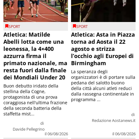
SPORT
SPORT
Atletica: Matilde
Atletica: Asta in Piazza
Abelli lotta come una
torna ad Aosta il 22
leonessa, la 4×400
agosto e strizza
azzurra firma il
l’occhio agli Europei di
primato nazionale, ma
Birmingham
resta fuori dalla finale
La speranza degli
dei Mondiali Under 20
organizzatori è di portare sulla
pedana del salotto buono
Buon debutto iridato della
della città alcuni atleti reduci
stellina della Cogne,
dalla rassegna continentale in
protagonista di una prova
programma ...
coraggiosa nell'ultima frazione
della seconda batteria della
staffetta mist...
di
Redazione Aostanews.it
di
Davide Pellegrino
il 06/08/2026
il 06/08/2026