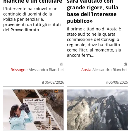
bianche e un cellulare
sarà valutato con
grande rigore, sulla
L'intervento ha coinvolto un
base dell’interesse
centinaio di uomini della
Polizia penitenziaria,
pubblico»
provenienti da tutti gli istituti
Il primo cittadino di Aosta è
del Provveditorato
stato audito nella quarta
commissione del Consiglio
regionale, dove ha ribadito
come l'iter, al momento, sia
ancora ferm...
di
di
Brissogne
Alessandro Bianchet
Aosta
Alessandro Bianchet
il 06/08/2026
il 06/08/2026