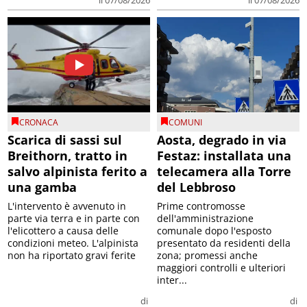
il 07/08/2026
il 07/08/2026
CRONACA
COMUNI
Scarica di sassi sul
Aosta, degrado in via
Breithorn, tratto in
Festaz: installata una
salvo alpinista ferito a
telecamera alla Torre
una gamba
del Lebbroso
L'intervento è avvenuto in
Prime contromosse
parte via terra e in parte con
dell'amministrazione
l'elicottero a causa delle
comunale dopo l'esposto
condizioni meteo. L'alpinista
presentato da residenti della
non ha riportato gravi ferite
zona; promessi anche
maggiori controlli e ulteriori
inter...
di
di