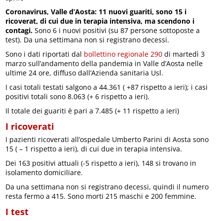
Coronavirus, Valle d’Aosta: 11 nuovi guariti, sono 15 i
ricoverat, di cui due in terapia intensiva, ma scendono i
contagi.
Sono 6 i nuovi positivi (su 87 persone sottoposte a
test). Da una settimana non si registrano decessi.
Sono i dati riportati dal
bollettino regionale 290
di martedì 3
marzo sull’andamento della pandemia in Valle d’Aosta nelle
ultime 24 ore, diffuso dall’Azienda sanitaria Usl.
I casi totali testati salgono a 44.361 ( +87 rispetto a ieri); i casi
positivi totali sono 8.063 (+ 6 rispetto a ieri).
Il totale dei guariti è pari a 7.485 (+ 11 rispetto a ieri)
I ricoverati
I pazienti ricoverati all’ospedale Umberto Parini di Aosta sono
15 ( – 1 rispetto a ieri), di cui due in terapia intensiva.
Dei 163 positivi attuali (-5 rispetto a ieri), 148 si trovano in
isolamento domiciliare.
Da una settimana non si registrano decessi, quindi il numero
resta fermo a 415. Sono morti 215 maschi e 200 femmine.
I test