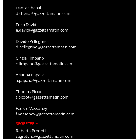
Danila Chenal
d.chenal@gazzettamatin.com
Erika David
e.david@gazzettamatin.com
Davide Pellegrino
d.pellegrino@gazzettamatin.com
Cinzia Timpano
c.timpano@gazzettamatin.com
Arianna Papalia
a.papalia@gazzettamatin.com
Thomas Piccot
t.piccot@gazzettamatin.com
Fausto Vassoney
f.vassoney@gazzettamatin.com
SEGRETERIA
Roberta Prodoti
segreteria@gazzettamatin.com