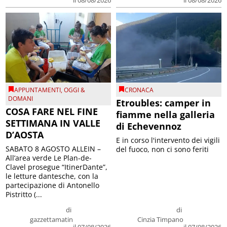
APPUNTAMENTI
,
OGGI &
CRONACA
DOMANI
Etroubles: camper in
COSA FARE NEL FINE
fiamme nella galleria
SETTIMANA IN VALLE
di Echevennoz
D’AOSTA
E in corso l'intervento dei vigili
SABATO 8 AGOSTO ALLEIN –
del fuoco, non ci sono feriti
All’area verde Le Plan-de-
Clavel prosegue “ItinerDante”,
le letture dantesche, con la
partecipazione di Antonello
Pistritto (...
di
di
gazzettamatin
Cinzia Timpano