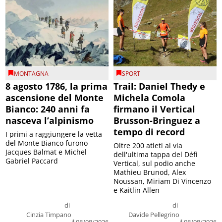
MONTAGNA
SPORT
8 agosto 1786, la prima
Trail: Daniel Thedy e
ascensione del Monte
Michela Comola
Bianco: 240 anni fa
firmano il Vertical
nasceva l’alpinismo
Brusson-Bringuez a
tempo di record
I primi a raggiungere la vetta
del Monte Bianco furono
Oltre 200 atleti al via
Jacques Balmat e Michel
dell'ultima tappa del Défì
Gabriel Paccard
Vertical, sul podio anche
Mathieu Brunod, Alex
Noussan, Miriam Di Vincenzo
e Kaitlin Allen
di
di
Cinzia Timpano
Davide Pellegrino
il 08/08/2026
il 08/08/2026