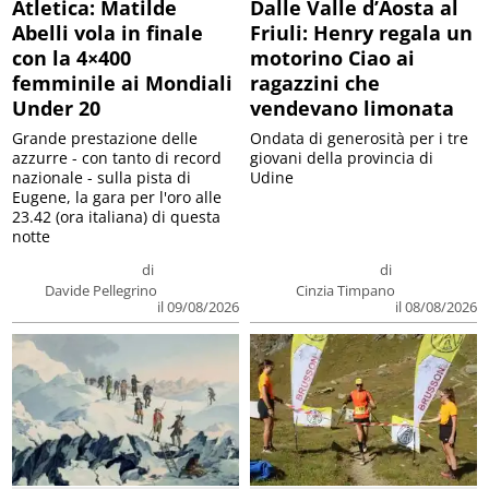
Atletica: Matilde
Dalle Valle d’Aosta al
Abelli vola in finale
Friuli: Henry regala un
con la 4×400
motorino Ciao ai
femminile ai Mondiali
ragazzini che
Under 20
vendevano limonata
Grande prestazione delle
Ondata di generosità per i tre
azzurre - con tanto di record
giovani della provincia di
nazionale - sulla pista di
Udine
Eugene, la gara per l'oro alle
23.42 (ora italiana) di questa
notte
di
di
Davide Pellegrino
Cinzia Timpano
il 09/08/2026
il 08/08/2026