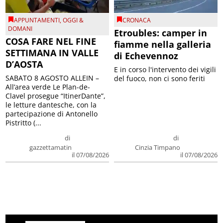
APPUNTAMENTI
,
OGGI &
CRONACA
DOMANI
Etroubles: camper in
COSA FARE NEL FINE
fiamme nella galleria
SETTIMANA IN VALLE
di Echevennoz
D’AOSTA
E in corso l'intervento dei vigili
SABATO 8 AGOSTO ALLEIN –
del fuoco, non ci sono feriti
All’area verde Le Plan-de-
Clavel prosegue “ItinerDante”,
le letture dantesche, con la
partecipazione di Antonello
Pistritto (...
di
di
gazzettamatin
Cinzia Timpano
il 07/08/2026
il 07/08/2026