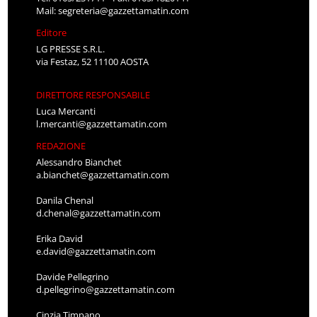
Mail:
segreteria@gazzettamatin.com
Editore
LG PRESSE S.R.L.
via Festaz, 52 11100 AOSTA
DIRETTORE RESPONSABILE
Luca Mercanti
l.mercanti@gazzettamatin.com
REDAZIONE
Alessandro Bianchet
a.bianchet@gazzettamatin.com
Danila Chenal
d.chenal@gazzettamatin.com
Erika David
e.david@gazzettamatin.com
Davide Pellegrino
d.pellegrino@gazzettamatin.com
Cinzia Timpano