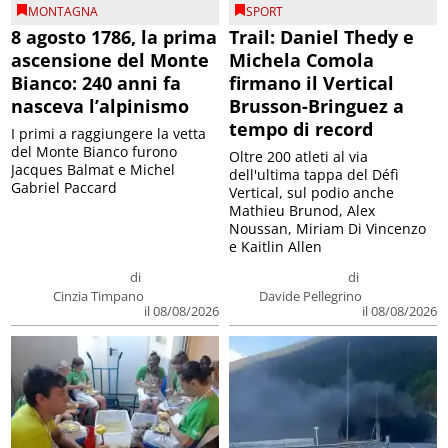
MONTAGNA
SPORT
8 agosto 1786, la prima
Trail: Daniel Thedy e
ascensione del Monte
Michela Comola
Bianco: 240 anni fa
firmano il Vertical
nasceva l’alpinismo
Brusson-Bringuez a
tempo di record
I primi a raggiungere la vetta
del Monte Bianco furono
Oltre 200 atleti al via
Jacques Balmat e Michel
dell'ultima tappa del Défì
Gabriel Paccard
Vertical, sul podio anche
Mathieu Brunod, Alex
Noussan, Miriam Di Vincenzo
e Kaitlin Allen
di
di
Cinzia Timpano
Davide Pellegrino
il 08/08/2026
il 08/08/2026