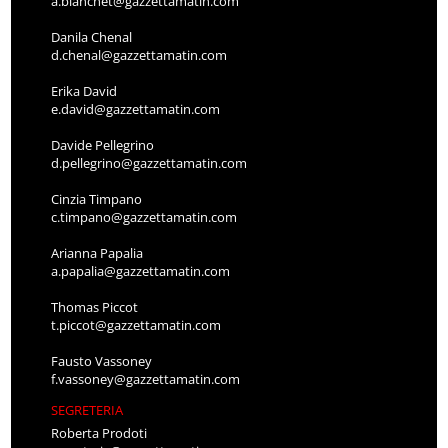
a.bianchet@gazzettamatin.com
Danila Chenal
d.chenal@gazzettamatin.com
Erika David
e.david@gazzettamatin.com
Davide Pellegrino
d.pellegrino@gazzettamatin.com
Cinzia Timpano
c.timpano@gazzettamatin.com
Arianna Papalia
a.papalia@gazzettamatin.com
Thomas Piccot
t.piccot@gazzettamatin.com
Fausto Vassoney
f.vassoney@gazzettamatin.com
SEGRETERIA
Roberta Prodoti