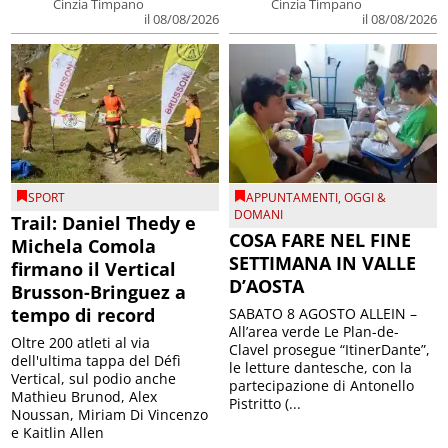
Cinzia Timpano
Cinzia Timpano
il 08/08/2026
il 08/08/2026
SPORT
APPUNTAMENTI
,
OGGI &
DOMANI
Trail: Daniel Thedy e
COSA FARE NEL FINE
Michela Comola
SETTIMANA IN VALLE
firmano il Vertical
D’AOSTA
Brusson-Bringuez a
tempo di record
SABATO 8 AGOSTO ALLEIN –
All’area verde Le Plan-de-
Oltre 200 atleti al via
Clavel prosegue “ItinerDante”,
dell'ultima tappa del Défì
le letture dantesche, con la
Vertical, sul podio anche
partecipazione di Antonello
Mathieu Brunod, Alex
Pistritto (...
Noussan, Miriam Di Vincenzo
e Kaitlin Allen