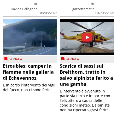
di
di
Davide Pellegrino
gazzettamatin
il 08/08/2026
il 07/08/2026
CRONACA
CRONACA
Etroubles: camper in
Scarica di sassi sul
fiamme nella galleria
Breithorn, tratto in
di Echevennoz
salvo alpinista ferito a
una gamba
E in corso l'intervento dei vigili
del fuoco, non ci sono feriti
L'intervento è avvenuto in
parte via terra e in parte con
l'elicottero a causa delle
condizioni meteo. L'alpinista
non ha riportato gravi ferite