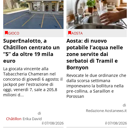
GIOCO
AOSTA
SuperEnalotto, a
Aosta: di nuovo
Châtillon centrato un
potabile l’acqua nelle
“5” da oltre 19 mila
zone servite dai
euro
serbatoi di Tramil e
Bornyon
La giocata vincente alla
Tabaccheria Chameran nel
Revocate le due ordinanze che
concorso di giovedì 6 agosto; il
dalla scorsa settimana
jackpot per l'estrazione di
imponevano la bollitura nella
oggi, venerdì 7, sale a 205,8
pre-collina, a Saraillon e
milioni d...
Porossan
di
Redazione Aostanews.it
di
Châtillon
Erika David
il 07/08/2026
il 07/08/2026