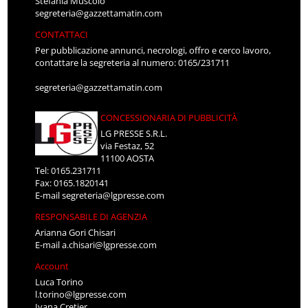
Stefania Muscolo
segreteria@gazzettamatin.com
CONTATTACI
Per pubblicazione annunci, necrologi, offro e cerco lavoro,
contattare la segreteria al numero: 0165/231711
segreteria@gazzettamatin.com
CONCESSIONARIA DI PUBBLICITÀ
LG PRESSE S.R.L.
via Festaz, 52
11100 AOSTA
Tel: 0165.231711
Fax: 0165.1820141
E-mail
segreteria@lgpresse.com
RESPONSABILE DI AGENZIA
Arianna Gori Chisari
E-mail
a.chisari@lgpresse.com
Account
Luca Torino
l.torino@lgpresse.com
Ivana Cretier