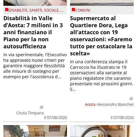
DISABILITÀ
,
SANITÀ
,
SOCIALE
, ...
COMUNI
Disabilità in Valle
Supermercato al
d’Aosta: 7 milioni in 3
Quartiere Dora, Lega
anni finanziano il
all’attacco con 19
Piano per la non
osservazioni: «Faremo
autosufficienza
tutto per ostacolare la
scelta»
In via sperimentale, l'Esecutivo
ha approvato nuovi criteri per
In una conferenza stampa il
garantire maggiore flessibilità
Carroccio ha illustrato le 19
alle misure di sostegno per
osservazioni alla variante al
esempio per l'assistenza d...
piano regolatore che saranno
presentate nei prossimi giorni.
S...
di
Aosta
Alessandro Bianchet
di
Cinzia Timpano
il 07/08/2026
il 07/08/2026