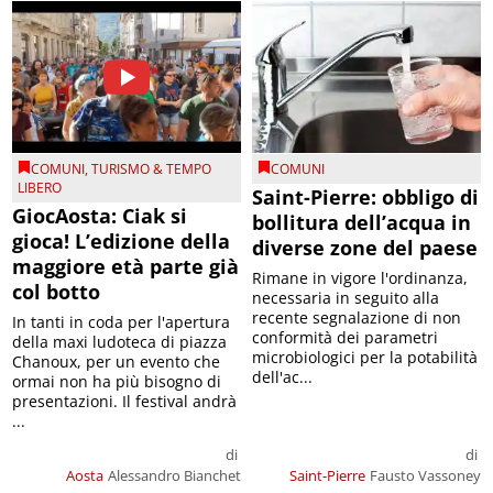
COMUNI
,
TURISMO & TEMPO
COMUNI
LIBERO
Saint-Pierre: obbligo di
GiocAosta: Ciak si
bollitura dell’acqua in
gioca! L’edizione della
diverse zone del paese
maggiore età parte già
Rimane in vigore l'ordinanza,
col botto
necessaria in seguito alla
recente segnalazione di non
In tanti in coda per l'apertura
conformità dei parametri
della maxi ludoteca di piazza
microbiologici per la potabilità
Chanoux, per un evento che
dell'ac...
ormai non ha più bisogno di
presentazioni. Il festival andrà
...
di
di
Aosta
Alessandro Bianchet
Saint-Pierre
Fausto Vassoney