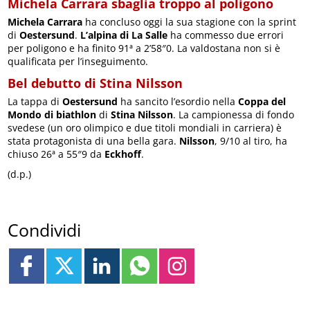
Michela Carrara sbaglia troppo al poligono
Michela Carrara
ha concluso oggi la sua stagione con la sprint
di
Oestersund
.
L’alpina di La Salle
ha commesso due errori
per poligono e ha finito 91ª a 2’58″0. La valdostana non si è
qualificata per l’inseguimento.
Bel debutto di Stina Nilsson
La tappa di
Oestersund
ha sancito l’esordio nella
Coppa del
Mondo di biathlon
di
Stina Nilsson
. La campionessa di fondo
svedese (un oro olimpico e due titoli mondiali in carriera) è
stata protagonista di una bella gara.
Nilsson
, 9/10 al tiro, ha
chiuso 26ª a 55″9 da
Eckhoff
.
(d.p.)
Condividi