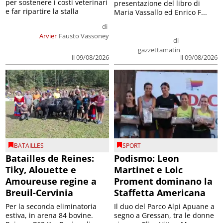
per sostenere i costi veterinari
presentazione del libro di
e far ripartire la stalla
Maria Vassallo ed Enrico F...
di
Arvier
Fausto Vassoney
di
gazzettamatin
il 09/08/2026
il 09/08/2026
BATAILLES
SPORT
Batailles de Reines:
Podismo: Leon
Tiky, Alouette e
Martinet e Loic
Amoureuse regine a
Proment dominano la
Breuil-Cervinia
Staffetta Americana
Per la seconda eliminatoria
Il duo del Parco Alpi Apuane a
estiva, in arena 84 bovine.
segno a Gressan, tra le donne