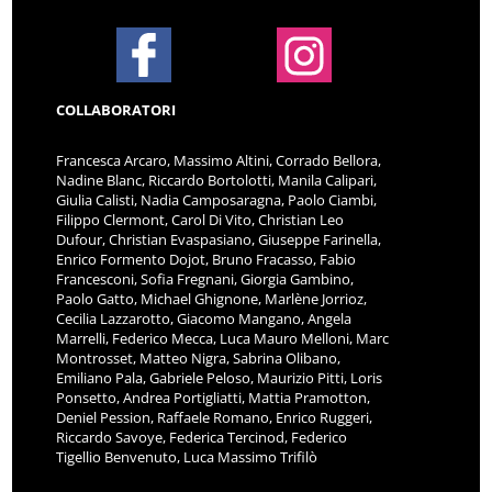
COLLABORATORI
Francesca Arcaro, Massimo Altini, Corrado Bellora,
Nadine Blanc, Riccardo Bortolotti, Manila Calipari,
Giulia Calisti, Nadia Camposaragna, Paolo Ciambi,
Filippo Clermont, Carol Di Vito, Christian Leo
Dufour, Christian Evaspasiano, Giuseppe Farinella,
Enrico Formento Dojot, Bruno Fracasso, Fabio
Francesconi, Sofia Fregnani, Giorgia Gambino,
Paolo Gatto, Michael Ghignone, Marlène Jorrioz,
Cecilia Lazzarotto, Giacomo Mangano, Angela
Marrelli, Federico Mecca, Luca Mauro Melloni, Marc
Montrosset, Matteo Nigra, Sabrina Olibano,
Emiliano Pala, Gabriele Peloso, Maurizio Pitti, Loris
Ponsetto, Andrea Portigliatti, Mattia Pramotton,
Deniel Pession, Raffaele Romano, Enrico Ruggeri,
Riccardo Savoye, Federica Tercinod, Federico
Tigellio Benvenuto, Luca Massimo Trifilò