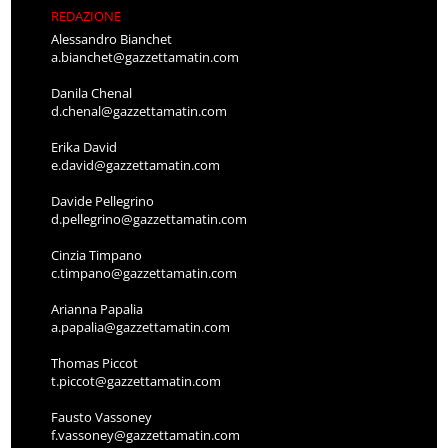
REDAZIONE
Alessandro Bianchet
a.bianchet@gazzettamatin.com
Danila Chenal
d.chenal@gazzettamatin.com
Erika David
e.david@gazzettamatin.com
Davide Pellegrino
d.pellegrino@gazzettamatin.com
Cinzia Timpano
c.timpano@gazzettamatin.com
Arianna Papalia
a.papalia@gazzettamatin.com
Thomas Piccot
t.piccot@gazzettamatin.com
Fausto Vassoney
f.vassoney@gazzettamatin.com