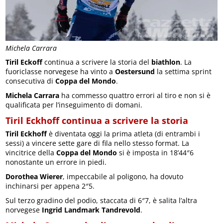
Michela Carrara
Tiril Eckoff
continua a scrivere la storia del
biathlon
. La
fuoriclasse norvegese ha vinto a
Oestersund
la settima sprint
consecutiva di
Coppa del Mondo
.
Michela Carrara
ha commesso quattro errori al tiro e non si è
qualificata per l’inseguimento di domani.
Tiril Eckhoff continua a scrivere la storia
Tiril Eckhoff
è diventata oggi la prima atleta (di entrambi i
sessi) a vincere sette gare di fila nello stesso format. La
vincitrice della
Coppa del Mondo
si è imposta in 18’44″6
nonostante un errore in piedi.
Dorothea Wierer
, impeccabile al poligono, ha dovuto
inchinarsi per appena 2″5.
Sul terzo gradino del podio, staccata di 6″7, è salita l’altra
norvegese
Ingrid Landmark Tandrevold
.