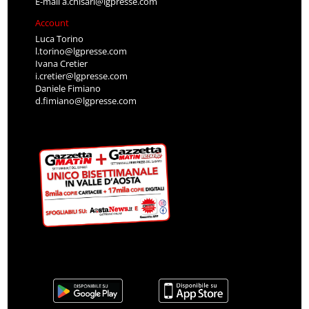
E-mail
a.chisari@lgpresse.com
Account
Luca Torino
l.torino@lgpresse.com
Ivana Cretier
i.cretier@lgpresse.com
Daniele Fimiano
d.fimiano@lgpresse.com