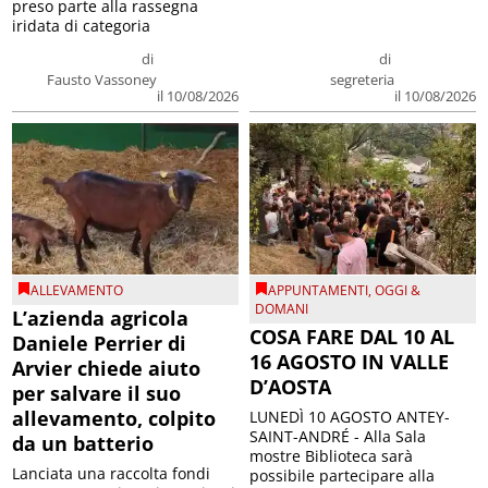
preso parte alla rassegna
iridata di categoria
di
di
Fausto Vassoney
segreteria
il 10/08/2026
il 10/08/2026
ALLEVAMENTO
APPUNTAMENTI
,
OGGI &
DOMANI
L’azienda agricola
COSA FARE DAL 10 AL
Daniele Perrier di
16 AGOSTO IN VALLE
Arvier chiede aiuto
D’AOSTA
per salvare il suo
allevamento, colpito
LUNEDÌ 10 AGOSTO ANTEY-
SAINT-ANDRÉ - Alla Sala
da un batterio
mostre Biblioteca sarà
Lanciata una raccolta fondi
possibile partecipare alla