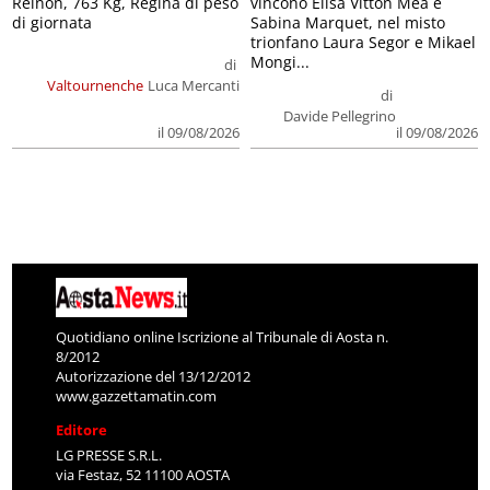
Reinon, 763 Kg, Regina di peso
vincono Elisa Vitton Mea e
di giornata
Sabina Marquet, nel misto
trionfano Laura Segor e Mikael
Mongi...
di
Valtournenche
Luca Mercanti
di
Davide Pellegrino
il 09/08/2026
il 09/08/2026
Quotidiano online Iscrizione al Tribunale di Aosta n.
8/2012
Autorizzazione del 13/12/2012
www.gazzettamatin.com
Editore
LG PRESSE S.R.L.
via Festaz, 52 11100 AOSTA