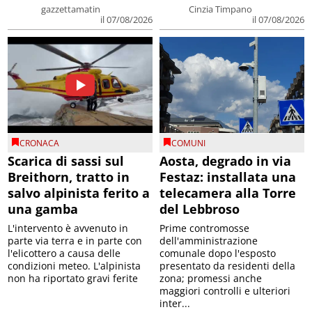
gazzettamatin
Cinzia Timpano
il 07/08/2026
il 07/08/2026
CRONACA
COMUNI
Scarica di sassi sul
Aosta, degrado in via
Breithorn, tratto in
Festaz: installata una
salvo alpinista ferito a
telecamera alla Torre
una gamba
del Lebbroso
L'intervento è avvenuto in
Prime contromosse
parte via terra e in parte con
dell'amministrazione
l'elicottero a causa delle
comunale dopo l'esposto
condizioni meteo. L'alpinista
presentato da residenti della
non ha riportato gravi ferite
zona; promessi anche
maggiori controlli e ulteriori
inter...