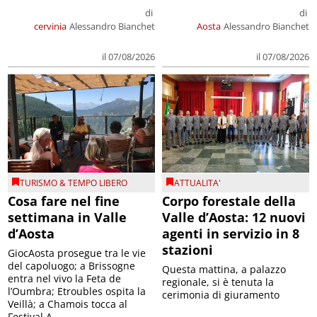
di
di
cervinia
Alessandro Bianchet
Aosta
Alessandro Bianchet
il 07/08/2026
il 07/08/2026
TURISMO & TEMPO LIBERO
ATTUALITA'
Cosa fare nel fine
Corpo forestale della
settimana in Valle
Valle d’Aosta: 12 nuovi
d’Aosta
agenti in servizio in 8
stazioni
GiocAosta prosegue tra le vie
del capoluogo; a Brissogne
Questa mattina, a palazzo
entra nel vivo la Feta de
regionale, si è tenuta la
l’Oumbra; Etroubles ospita la
cerimonia di giuramento
Veillà; a Chamois tocca al
Festival A...