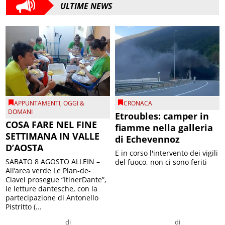
ULTIME NEWS
APPUNTAMENTI
,
OGGI &
CRONACA
DOMANI
Etroubles: camper in
COSA FARE NEL FINE
fiamme nella galleria
SETTIMANA IN VALLE
di Echevennoz
D’AOSTA
E in corso l'intervento dei vigili
SABATO 8 AGOSTO ALLEIN –
del fuoco, non ci sono feriti
All’area verde Le Plan-de-
Clavel prosegue “ItinerDante”,
le letture dantesche, con la
partecipazione di Antonello
Pistritto (...
di
di