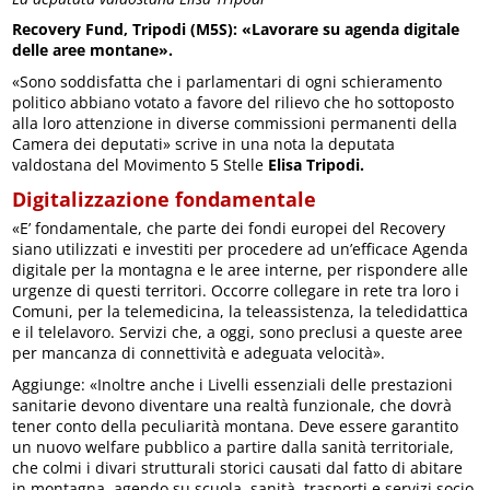
Recovery Fund, Tripodi (M5S): «Lavorare su agenda digitale
delle aree montane».
«Sono soddisfatta che i parlamentari di ogni schieramento
politico abbiano votato a favore del rilievo che ho sottoposto
alla loro attenzione in diverse commissioni permanenti della
Camera dei deputati» scrive in una nota la deputata
valdostana del Movimento 5 Stelle
Elisa Tripodi.
Digitalizzazione fondamentale
«E’ fondamentale, che parte dei fondi europei del Recovery
siano utilizzati e investiti per procedere ad un’efficace Agenda
digitale per la montagna e le aree interne, per rispondere alle
urgenze di questi territori. Occorre collegare in rete tra loro i
Comuni, per la telemedicina, la teleassistenza, la teledidattica
e il telelavoro. Servizi che, a oggi, sono preclusi a queste aree
per mancanza di connettività e adeguata velocità».
Aggiunge: «Inoltre anche i Livelli essenziali delle prestazioni
sanitarie devono diventare una realtà funzionale, che dovrà
tener conto della peculiarità montana. Deve essere garantito
un nuovo welfare pubblico a partire dalla sanità territoriale,
che colmi i divari strutturali storici causati dal fatto di abitare
in montagna, agendo su scuola, sanità, trasporti e servizi socio