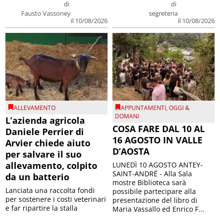
di
di
Fausto Vassoney
segreteria
il 10/08/2026
il 10/08/2026
ALLEVAMENTO
APPUNTAMENTI
,
OGGI &
DOMANI
L’azienda agricola
COSA FARE DAL 10 AL
Daniele Perrier di
16 AGOSTO IN VALLE
Arvier chiede aiuto
D’AOSTA
per salvare il suo
allevamento, colpito
LUNEDÌ 10 AGOSTO ANTEY-
SAINT-ANDRÉ - Alla Sala
da un batterio
mostre Biblioteca sarà
Lanciata una raccolta fondi
possibile partecipare alla
per sostenere i costi veterinari
presentazione del libro di
e far ripartire la stalla
Maria Vassallo ed Enrico F...