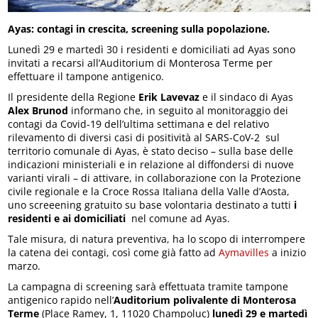
Ayas: contagi in crescita, screening sulla popolazione.
Lunedì 29 e martedì 30 i residenti e domiciliati ad Ayas sono
invitati a recarsi all’Auditorium di Monterosa Terme per
effettuare il tampone antigenico.
Il presidente della Regione
Erik Lavevaz
e il sindaco di Ayas
Alex Brunod
informano che, in seguito al monitoraggio dei
contagi da Covid-19 dell’ultima settimana e del relativo
rilevamento di diversi casi di positività al SARS-CoV-2 sul
territorio comunale di Ayas, è stato deciso – sulla base delle
indicazioni ministeriali e in relazione al diffondersi di nuove
varianti virali – di attivare, in collaborazione con la Protezione
civile regionale e la Croce Rossa Italiana della Valle d’Aosta,
uno screeening gratuito su base volontaria destinato a tutti
i
residenti e ai domiciliati
nel comune ad Ayas.
Tale misura, di natura preventiva, ha lo scopo di interrompere
la catena dei contagi, così come già fatto ad
Aymavilles
a inizio
marzo.
La campagna di screening sarà effettuata tramite tampone
antigenico rapido nell’
Auditorium polivalente di Monterosa
Terme
(Place Ramey, 1, 11020 Champoluc)
lunedì 29 e martedì