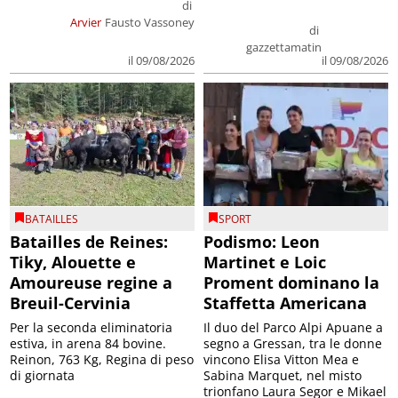
di
Arvier
Fausto Vassoney
di
gazzettamatin
il 09/08/2026
il 09/08/2026
BATAILLES
SPORT
Batailles de Reines:
Podismo: Leon
Tiky, Alouette e
Martinet e Loic
Amoureuse regine a
Proment dominano la
Breuil-Cervinia
Staffetta Americana
Per la seconda eliminatoria
Il duo del Parco Alpi Apuane a
estiva, in arena 84 bovine.
segno a Gressan, tra le donne
Reinon, 763 Kg, Regina di peso
vincono Elisa Vitton Mea e
di giornata
Sabina Marquet, nel misto
trionfano Laura Segor e Mikael