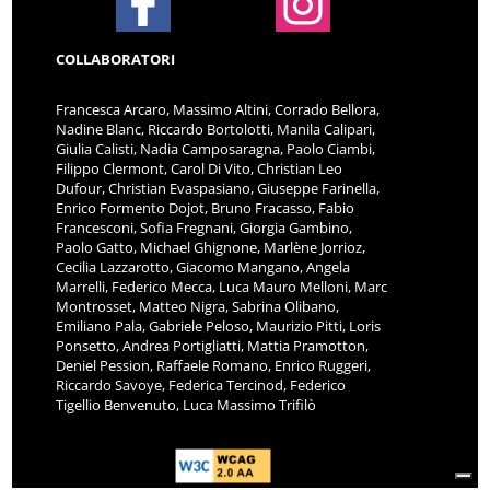
COLLABORATORI
Francesca Arcaro, Massimo Altini, Corrado Bellora,
Nadine Blanc, Riccardo Bortolotti, Manila Calipari,
Giulia Calisti, Nadia Camposaragna, Paolo Ciambi,
Filippo Clermont, Carol Di Vito, Christian Leo
Dufour, Christian Evaspasiano, Giuseppe Farinella,
Enrico Formento Dojot, Bruno Fracasso, Fabio
Francesconi, Sofia Fregnani, Giorgia Gambino,
Paolo Gatto, Michael Ghignone, Marlène Jorrioz,
Cecilia Lazzarotto, Giacomo Mangano, Angela
Marrelli, Federico Mecca, Luca Mauro Melloni, Marc
Montrosset, Matteo Nigra, Sabrina Olibano,
Emiliano Pala, Gabriele Peloso, Maurizio Pitti, Loris
Ponsetto, Andrea Portigliatti, Mattia Pramotton,
Deniel Pession, Raffaele Romano, Enrico Ruggeri,
Riccardo Savoye, Federica Tercinod, Federico
Tigellio Benvenuto, Luca Massimo Trifilò