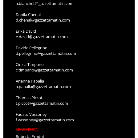
a.bianchet@gazzettamatin.com
Danila Chenal
d.chenal@gazzettamatin.com
Erika David
e.david@gazzettamatin.com
Davide Pellegrino
d.pellegrino@gazzettamatin.com
Cinzia Timpano
c.timpano@gazzettamatin.com
Arianna Papalia
a.papalia@gazzettamatin.com
Thomas Piccot
t.piccot@gazzettamatin.com
Fausto Vassoney
f.vassoney@gazzettamatin.com
SEGRETERIA
Roberta Prodoti