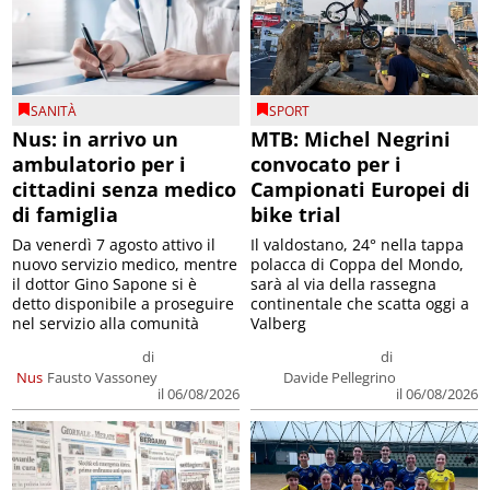
SANITÀ
SPORT
Nus: in arrivo un
MTB: Michel Negrini
ambulatorio per i
convocato per i
cittadini senza medico
Campionati Europei di
di famiglia
bike trial
Da venerdì 7 agosto attivo il
Il valdostano, 24° nella tappa
nuovo servizio medico, mentre
polacca di Coppa del Mondo,
il dottor Gino Sapone si è
sarà al via della rassegna
detto disponibile a proseguire
continentale che scatta oggi a
nel servizio alla comunità
Valberg
di
di
Nus
Fausto Vassoney
Davide Pellegrino
il 06/08/2026
il 06/08/2026