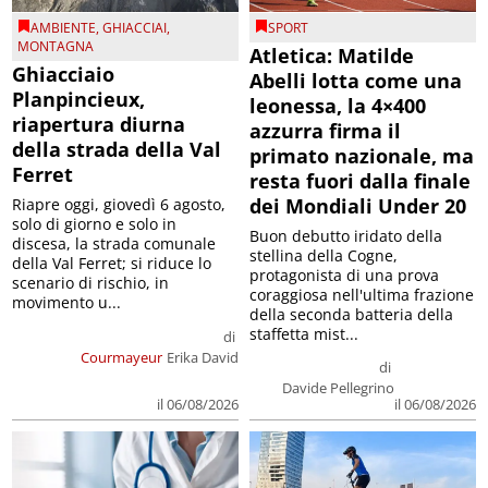
AMBIENTE
,
GHIACCIAI
,
SPORT
MONTAGNA
Atletica: Matilde
Ghiacciaio
Abelli lotta come una
Planpincieux,
leonessa, la 4×400
riapertura diurna
azzurra firma il
della strada della Val
primato nazionale, ma
Ferret
resta fuori dalla finale
dei Mondiali Under 20
Riapre oggi, giovedì 6 agosto,
solo di giorno e solo in
Buon debutto iridato della
discesa, la strada comunale
stellina della Cogne,
della Val Ferret; si riduce lo
protagonista di una prova
scenario di rischio, in
coraggiosa nell'ultima frazione
movimento u...
della seconda batteria della
staffetta mist...
di
Courmayeur
Erika David
di
Davide Pellegrino
il 06/08/2026
il 06/08/2026