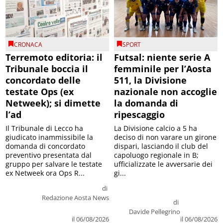
CRONACA
SPORT
Terremoto editoria: il
Futsal: niente serie A
Tribunale boccia il
femminile per l’Aosta
concordato delle
511, la Divisione
testate Ops (ex
nazionale non accoglie
Netweek); si dimette
la domanda di
l’ad
ripescaggio
Il Tribunale di Lecco ha
La Divisione calcio a 5 ha
giudicato inammissibile la
deciso di non varare un girone
domanda di concordato
dispari, lasciando il club del
preventivo presentata dal
capoluogo regionale in B;
gruppo per salvare le testate
ufficializzate le avversarie dei
ex Netweek ora Ops R...
gi...
di
Redazione Aosta News
di
Davide Pellegrino
il 06/08/2026
il 06/08/2026