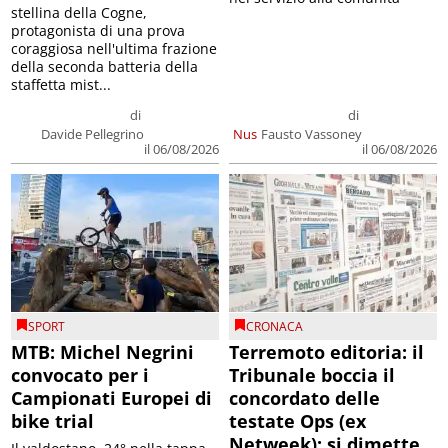
stellina della Cogne,
protagonista di una prova
coraggiosa nell'ultima frazione
della seconda batteria della
staffetta mist...
di
di
Davide Pellegrino
Nus
Fausto Vassoney
il 06/08/2026
il 06/08/2026
SPORT
CRONACA
MTB: Michel Negrini
Terremoto editoria: il
convocato per i
Tribunale boccia il
Campionati Europei di
concordato delle
bike trial
testate Ops (ex
Netweek); si dimette