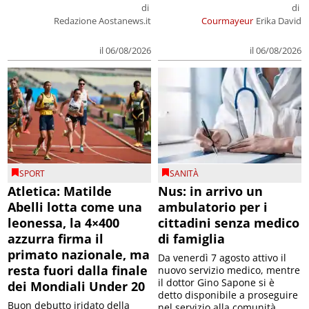
di
di
Redazione Aostanews.it
Courmayeur
Erika David
il 06/08/2026
il 06/08/2026
SPORT
SANITÀ
Atletica: Matilde
Nus: in arrivo un
Abelli lotta come una
ambulatorio per i
leonessa, la 4×400
cittadini senza medico
azzurra firma il
di famiglia
primato nazionale, ma
Da venerdì 7 agosto attivo il
resta fuori dalla finale
nuovo servizio medico, mentre
il dottor Gino Sapone si è
dei Mondiali Under 20
detto disponibile a proseguire
Buon debutto iridato della
nel servizio alla comunità