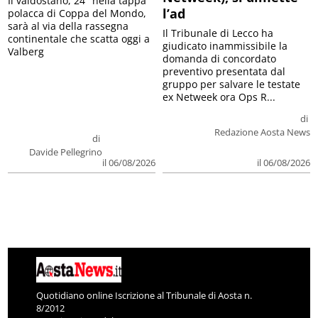
Il valdostano, 24° nella tappa
l’ad
polacca di Coppa del Mondo,
sarà al via della rassegna
Il Tribunale di Lecco ha
continentale che scatta oggi a
giudicato inammissibile la
Valberg
domanda di concordato
preventivo presentata dal
gruppo per salvare le testate
ex Netweek ora Ops R...
di
Redazione Aosta News
di
Davide Pellegrino
il 06/08/2026
il 06/08/2026
Quotidiano online Iscrizione al Tribunale di Aosta n.
8/2012