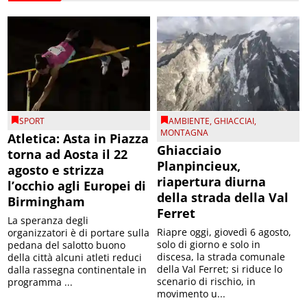
SPORT
AMBIENTE
,
GHIACCIAI
,
MONTAGNA
Atletica: Asta in Piazza
Ghiacciaio
torna ad Aosta il 22
Planpincieux,
agosto e strizza
riapertura diurna
l’occhio agli Europei di
della strada della Val
Birmingham
Ferret
La speranza degli
Riapre oggi, giovedì 6 agosto,
organizzatori è di portare sulla
solo di giorno e solo in
pedana del salotto buono
discesa, la strada comunale
della città alcuni atleti reduci
della Val Ferret; si riduce lo
dalla rassegna continentale in
scenario di rischio, in
programma ...
movimento u...