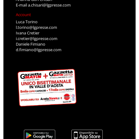
E-mail
a.chisari@lgpresse.com
Account
Luca Torino
l.torino@lgpresse.com
Ivana Cretier
i.cretier@lgpresse.com
Daniele Fimiano
d.fimiano@lgpresse.com