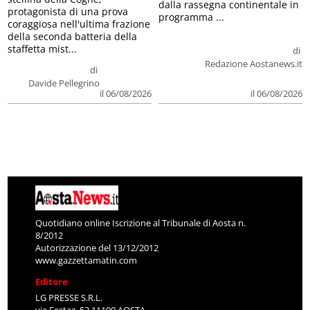
dalla rassegna continentale in
protagonista di una prova
programma ...
coraggiosa nell'ultima frazione
della seconda batteria della
staffetta mist...
di
Redazione Aostanews.it
di
Davide Pellegrino
il 06/08/2026
il 06/08/2026
Quotidiano online Iscrizione al Tribunale di Aosta n.
8/2012
Autorizzazione del 13/12/2012
www.gazzettamatin.com
Editore
LG PRESSE S.R.L.