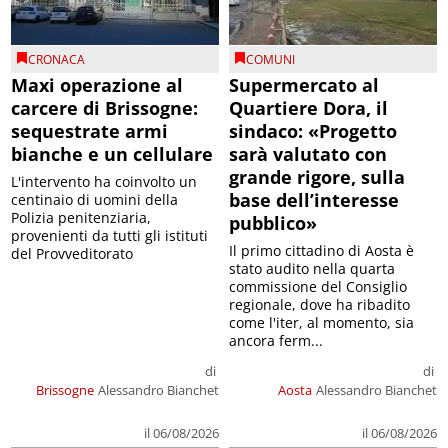
CRONACA
COMUNI
Maxi operazione al
Supermercato al
carcere di Brissogne:
Quartiere Dora, il
sequestrate armi
sindaco: «Progetto
bianche e un cellulare
sarà valutato con
grande rigore, sulla
L'intervento ha coinvolto un
base dell’interesse
centinaio di uomini della
Polizia penitenziaria,
pubblico»
provenienti da tutti gli istituti
Il primo cittadino di Aosta è
del Provveditorato
stato audito nella quarta
commissione del Consiglio
regionale, dove ha ribadito
come l'iter, al momento, sia
ancora ferm...
di
di
Brissogne
Alessandro Bianchet
Aosta
Alessandro Bianchet
il 06/08/2026
il 06/08/2026