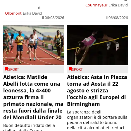
Courmayeur
Erika David
di
Ollomont
Erika David
il 06/08/2026
il 06/08/2026
SPORT
SPORT
Atletica: Matilde
Atletica: Asta in Piazza
Abelli lotta come una
torna ad Aosta il 22
leonessa, la 4×400
agosto e strizza
azzurra firma il
l’occhio agli Europei di
primato nazionale, ma
Birmingham
resta fuori dalla finale
La speranza degli
dei Mondiali Under 20
organizzatori è di portare sulla
pedana del salotto buono
Buon debutto iridato della
della città alcuni atleti reduci
stellina della Cogne,