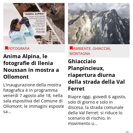
FOTOGRAFIA
AMBIENTE
,
GHIACCIAI
,
MONTAGNA
Anima Alpina, le
Ghiacciaio
fotografie di Ilenia
Planpincieux,
Noussan in mostra a
riapertura diurna
Ollomont
della strada della Val
L'inaugurazione della mostra
Ferret
fotografica è in programma
venerdì 7 agosto alle 18, nella
Riapre oggi, giovedì 6 agosto,
sala espositiva del Comune di
solo di giorno e solo in
Ollomont; le immagini esposte
discesa, la strada comunale
sa...
della Val Ferret; si riduce lo
scenario di rischio, in
movimento u...
di