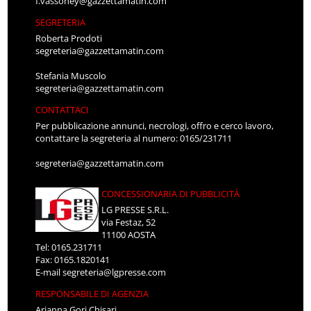
f.vassoney@gazzettamatin.com
SEGRETERIA
Roberta Prodoti
segreteria@gazzettamatin.com
Stefania Muscolo
segreteria@gazzettamatin.com
CONTATTACI
Per pubblicazione annunci, necrologi, offro e cerco lavoro,
contattare la segreteria al numero: 0165/231711
segreteria@gazzettamatin.com
CONCESSIONARIA DI PUBBLICITÀ
LG PRESSE S.R.L.
via Festaz, 52
11100 AOSTA
Tel: 0165.231711
Fax: 0165.1820141
E-mail
segreteria@lgpresse.com
RESPONSABILE DI AGENZIA
Arianna Gori Chisari