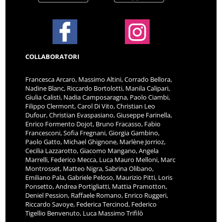
COLLABORATORI
Francesca Arcaro, Massimo Altini, Corrado Bellora,
Nadine Blanc, Riccardo Bortolotti, Manila Calipari,
Giulia Calisti, Nadia Camposaragna, Paolo Ciambi,
Filippo Clermont, Carol Di Vito, Christian Leo
Dufour, Christian Evaspasiano, Giuseppe Farinella,
Enrico Formento Dojot, Bruno Fracasso, Fabio
Francesconi, Sofia Fregnani, Giorgia Gambino,
Paolo Gatto, Michael Ghignone, Marlène Jorrioz,
Cecilia Lazzarotto, Giacomo Mangano, Angela
Marrelli, Federico Mecca, Luca Mauro Melloni, Marc
Montrosset, Matteo Nigra, Sabrina Olibano,
Emiliano Pala, Gabriele Peloso, Maurizio Pitti, Loris
Ponsetto, Andrea Portigliatti, Mattia Pramotton,
Deniel Pession, Raffaele Romano, Enrico Ruggeri,
Riccardo Savoye, Federica Tercinod, Federico
Tigellio Benvenuto, Luca Massimo Trifilò