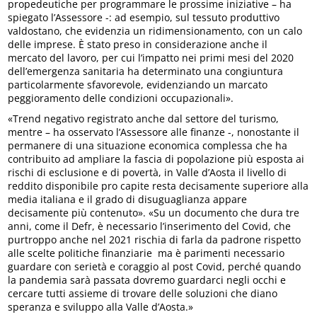
propedeutiche per programmare le prossime iniziative – ha
spiegato l’Assessore -: ad esempio, sul tessuto produttivo
valdostano, che evidenzia un ridimensionamento, con un calo
delle imprese. È stato preso in considerazione anche il
mercato del lavoro, per cui l’impatto nei primi mesi del 2020
dell’emergenza sanitaria ha determinato una congiuntura
particolarmente sfavorevole, evidenziando un marcato
peggioramento delle condizioni occupazionali».
«Trend negativo registrato anche dal settore del turismo,
mentre – ha osservato l’Assessore alle finanze -, nonostante il
permanere di una situazione economica complessa che ha
contribuito ad ampliare la fascia di popolazione più esposta ai
rischi di esclusione e di povertà, in Valle d’Aosta il livello di
reddito disponibile pro capite resta decisamente superiore alla
media italiana e il grado di disuguaglianza appare
decisamente più contenuto». «Su un documento che dura tre
anni, come il Defr, è necessario l’inserimento del Covid, che
purtroppo anche nel 2021 rischia di farla da padrone rispetto
alle scelte politiche finanziarie ma è parimenti necessario
guardare con serietà e coraggio al post Covid, perché quando
la pandemia sarà passata dovremo guardarci negli occhi e
cercare tutti assieme di trovare delle soluzioni che diano
speranza e sviluppo alla Valle d’Aosta.»