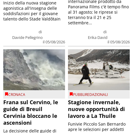
internazionale prodotto da
Inizio della nuova stagione
Panorama Films c'è tempo fino
agonistica all'insegna delle
al 31 agosto; le riprese si
soddisfazioni per il giovane
terranno tra il 21 e 25
talento dello Stade Valdôtain
settembre...
di
di
Davide Pellegrino
Erika David
il 05/08/2026
il 05/08/2026
CRONACA
PUBBLIREDAZIONALI
Frana sul Cervino, le
Stagione invernale,
guide di Breuil
nuove opportunità di
Cervinia bloccano le
lavoro a La Thuile
ascensioni
Funivie Piccolo San Bernardo
apre le selezioni per addetti
La decisione delle guide di