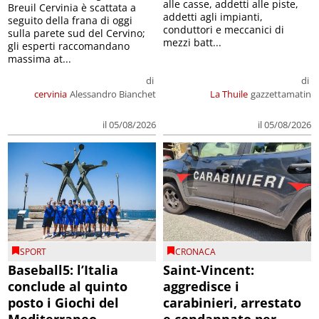
alle casse, addetti alle piste,
Breuil Cervinia è scattata a
addetti agli impianti,
seguito della frana di oggi
conduttori e meccanici di
sulla parete sud del Cervino;
mezzi batt...
gli esperti raccomandano
massima at...
di
di
cervinia
Alessandro Bianchet
La Thuile
gazzettamatin
il 05/08/2026
il 05/08/2026
SPORT
CRONACA
Baseball5: l’Italia
Saint-Vincent:
conclude al quinto
aggredisce i
posto i Giochi del
carabinieri, arrestato
Mediterraneo
e condannato per