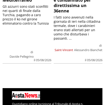
direttissima un
Gli azzurri sono stati sconfitti
36enne
nei quarti di finale dalla
Turchia, pagando a caro
I fatti sono avvenuti nella
prezzo il ko nel girone
giornata di ieri nella cittadina
eliminatorio contro la Tunisia
termale, dove i carabinieri
erano stati allertati per un
uomo che disturbava i
passanti. ...
di
Saint-Vincent
Alessandro Bianchet
di
Davide Pellegrino
il 05/08/2026
il 05/08/2026
Quotidiano online Iscrizione al Tribunale di Aosta n.