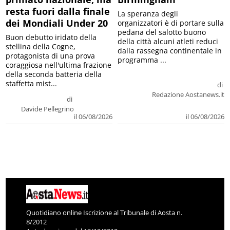
resta fuori dalla finale
La speranza degli
dei Mondiali Under 20
organizzatori è di portare sulla
pedana del salotto buono
Buon debutto iridato della
della città alcuni atleti reduci
stellina della Cogne,
dalla rassegna continentale in
protagonista di una prova
programma ...
coraggiosa nell'ultima frazione
della seconda batteria della
staffetta mist...
di
Redazione Aostanews.it
di
Davide Pellegrino
il 06/08/2026
il 06/08/2026
Quotidiano online Iscrizione al Tribunale di Aosta n.
8/2012