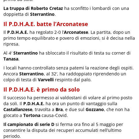
La truppa di Roberto Cretaz
ha sconfitto i lombardi con una
doppietta di
Sterrantino
.
Il P.D.H.A.E. batte l’Arconatese
Il
P.D.H.A.E.
ha regolato 2-0 l’
Arconatese
. La partita, dopo un
primo tempo equilibrato e povero di emozioni, si è decisa nella
ripresa.
Al 4′
Sterrantino
ha sbloccato il risultato di testa su corner di
Tanasa
.
I locali hanno controllato senza patemi la reazione degli ospiti.
Ancora
Sterrantino
, al 32′, ha raddoppiato riprendendo un
colpo di testa di
Varvelli
respinto dal palo.
Il P.D.H.A.E. è primo da solo
Il successo ha permesso ai valdostani di volare al primo posto
da soli. Il
P.D.H.A.E.
ha ora un punto di vantaggio sulla
Castallanzese
, travolta a
Bra
, e due sul
Gozzano
, che non ha
giocato a
Tortona
causa-Covid.
Il campionato di serie D
si ferma ora fino al 5 maggio per
consentire la disputa dei recuperi accumulati nell’ultimo
periodo.