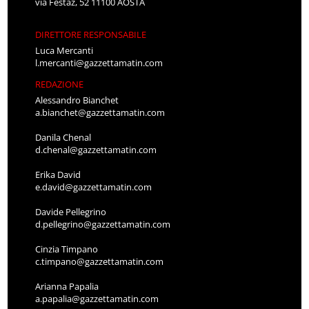
via Festaz, 52 11100 AOSTA
DIRETTORE RESPONSABILE
Luca Mercanti
l.mercanti@gazzettamatin.com
REDAZIONE
Alessandro Bianchet
a.bianchet@gazzettamatin.com
Danila Chenal
d.chenal@gazzettamatin.com
Erika David
e.david@gazzettamatin.com
Davide Pellegrino
d.pellegrino@gazzettamatin.com
Cinzia Timpano
c.timpano@gazzettamatin.com
Arianna Papalia
a.papalia@gazzettamatin.com