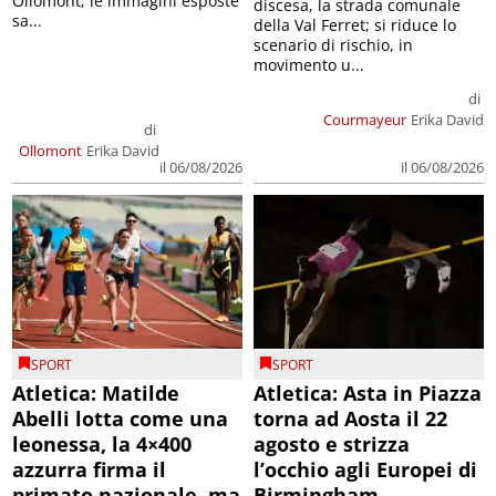
Ollomont; le immagini esposte
discesa, la strada comunale
sa...
della Val Ferret; si riduce lo
scenario di rischio, in
movimento u...
di
Courmayeur
Erika David
di
Ollomont
Erika David
il 06/08/2026
il 06/08/2026
SPORT
SPORT
Atletica: Matilde
Atletica: Asta in Piazza
Abelli lotta come una
torna ad Aosta il 22
leonessa, la 4×400
agosto e strizza
azzurra firma il
l’occhio agli Europei di
primato nazionale, ma
Birmingham