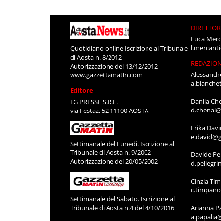
DIRETTOR
Luca Merc
l.mercant
Quotidiano online Iscrizione al Tribunale
di Aosta n. 8/2012
REDAZIO
Autorizzazione del 13/12/2012
Alessandr
www.gazzettamatin.com
a.bianche
Editore
Danila Ch
LG PRESSE S.R.L.
d.chenal@
via Festaz, 52 11100 AOSTA
Erika Davi
e.david@g
Settimanale del Lunedì. Iscrizione al
Tribunale di Aosta n. 9/2002
Davide Pel
Autorizzazione del 20/05/2002
d.pellegr
Cinzia Ti
c.timpan
Settimanale del Sabato. Iscrizione al
Tribunale di Aosta n.4 del 4/10/2016
Arianna P
a.papalia