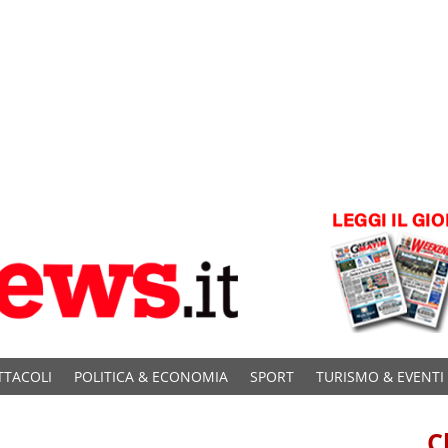
TTACOLI
POLITICA & ECONOMIA
SPORT
TURISMO & EVENTI
C