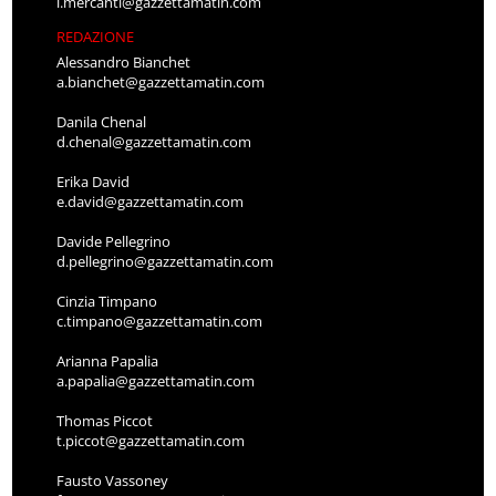
l.mercanti@gazzettamatin.com
REDAZIONE
Alessandro Bianchet
a.bianchet@gazzettamatin.com
Danila Chenal
d.chenal@gazzettamatin.com
Erika David
e.david@gazzettamatin.com
Davide Pellegrino
d.pellegrino@gazzettamatin.com
Cinzia Timpano
c.timpano@gazzettamatin.com
Arianna Papalia
a.papalia@gazzettamatin.com
Thomas Piccot
t.piccot@gazzettamatin.com
Fausto Vassoney