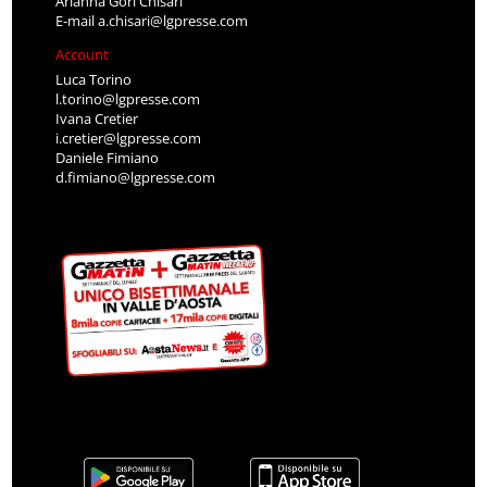
Arianna Gori Chisari
E-mail
a.chisari@lgpresse.com
Account
Luca Torino
l.torino@lgpresse.com
Ivana Cretier
i.cretier@lgpresse.com
Daniele Fimiano
d.fimiano@lgpresse.com