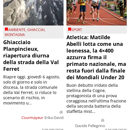
AMBIENTE
,
GHIACCIAI
,
SPORT
MONTAGNA
Atletica: Matilde
Ghiacciaio
Abelli lotta come una
Planpincieux,
leonessa, la 4×400
riapertura diurna
azzurra firma il
della strada della Val
primato nazionale, ma
Ferret
resta fuori dalla finale
dei Mondiali Under 20
Riapre oggi, giovedì 6 agosto,
solo di giorno e solo in
Buon debutto iridato della
discesa, la strada comunale
stellina della Cogne,
della Val Ferret; si riduce lo
protagonista di una prova
scenario di rischio, in
coraggiosa nell'ultima frazione
movimento u...
della seconda batteria della
staffetta mist...
di
Courmayeur
Erika David
di
Davide Pellegrino