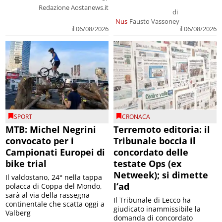
Redazione Aostanews.it
di
Nus
Fausto Vassoney
il 06/08/2026
il 06/08/2026
SPORT
CRONACA
MTB: Michel Negrini
Terremoto editoria: il
convocato per i
Tribunale boccia il
Campionati Europei di
concordato delle
bike trial
testate Ops (ex
Netweek); si dimette
Il valdostano, 24° nella tappa
l’ad
polacca di Coppa del Mondo,
sarà al via della rassegna
Il Tribunale di Lecco ha
continentale che scatta oggi a
giudicato inammissibile la
Valberg
domanda di concordato