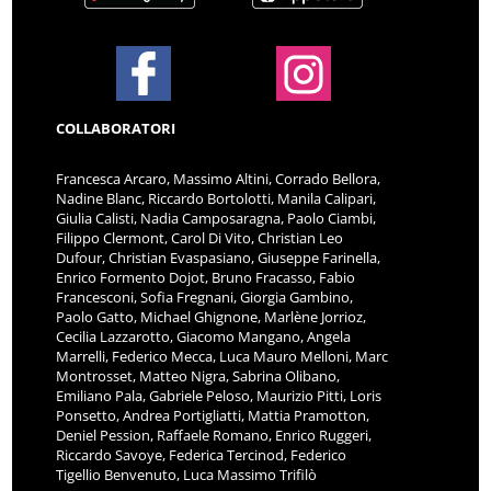
COLLABORATORI
Francesca Arcaro, Massimo Altini, Corrado Bellora,
Nadine Blanc, Riccardo Bortolotti, Manila Calipari,
Giulia Calisti, Nadia Camposaragna, Paolo Ciambi,
Filippo Clermont, Carol Di Vito, Christian Leo
Dufour, Christian Evaspasiano, Giuseppe Farinella,
Enrico Formento Dojot, Bruno Fracasso, Fabio
Francesconi, Sofia Fregnani, Giorgia Gambino,
Paolo Gatto, Michael Ghignone, Marlène Jorrioz,
Cecilia Lazzarotto, Giacomo Mangano, Angela
Marrelli, Federico Mecca, Luca Mauro Melloni, Marc
Montrosset, Matteo Nigra, Sabrina Olibano,
Emiliano Pala, Gabriele Peloso, Maurizio Pitti, Loris
Ponsetto, Andrea Portigliatti, Mattia Pramotton,
Deniel Pession, Raffaele Romano, Enrico Ruggeri,
Riccardo Savoye, Federica Tercinod, Federico
Tigellio Benvenuto, Luca Massimo Trifilò