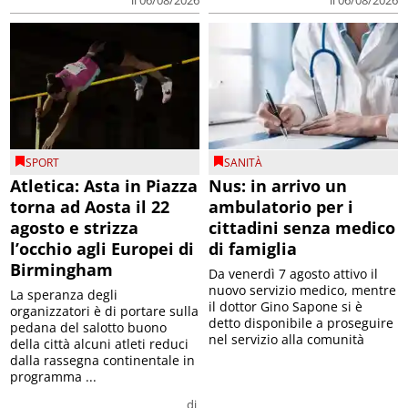
il 06/08/2026
il 06/08/2026
SPORT
SANITÀ
Atletica: Asta in Piazza
Nus: in arrivo un
torna ad Aosta il 22
ambulatorio per i
agosto e strizza
cittadini senza medico
l’occhio agli Europei di
di famiglia
Birmingham
Da venerdì 7 agosto attivo il
nuovo servizio medico, mentre
La speranza degli
il dottor Gino Sapone si è
organizzatori è di portare sulla
detto disponibile a proseguire
pedana del salotto buono
nel servizio alla comunità
della città alcuni atleti reduci
dalla rassegna continentale in
programma ...
di