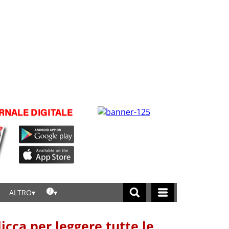
ALTRO
licca per leggere tutte le