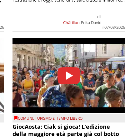
e
di
Châtillon
Erika David
026
il 07/08/2026
COMUNI
,
TURISMO & TEMPO LIBERO
GiocAosta: Ciak si gioca! L’edizione
della maggiore età parte già col botto