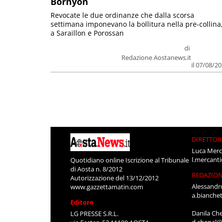
Bornyon
Revocate le due ordinanze che dalla scorsa
settimana imponevano la bollitura nella pre-collina
a Saraillon e Porossan
di
Redazione Aostanews.it
il 07/08/2
DIRETTOR
Luca Merc
l.mercant
Quotidiano online Iscrizione al Tribunale
di Aosta n. 8/2012
REDAZIO
Autorizzazione del 13/12/2012
Alessandr
www.gazzettamatin.com
a.bianche
Editore
Danila Ch
LG PRESSE S.R.L.