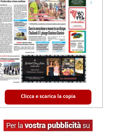
Clicca e scarica la copia