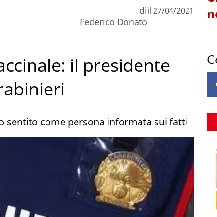
di
il
27/04/2021
n
Federico Donato
C
accinale: il presidente
rabinieri
ato sentito come persona informata sui fatti