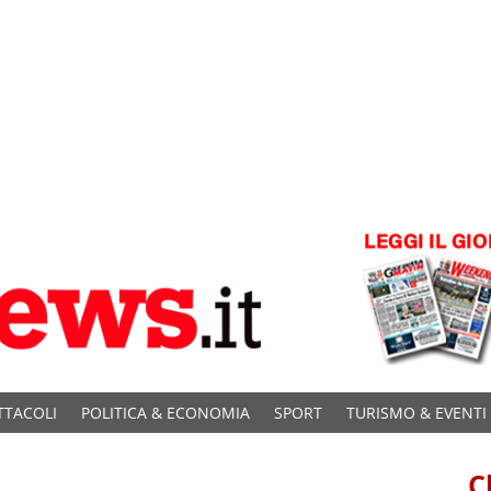
TTACOLI
POLITICA & ECONOMIA
SPORT
TURISMO & EVENTI
C