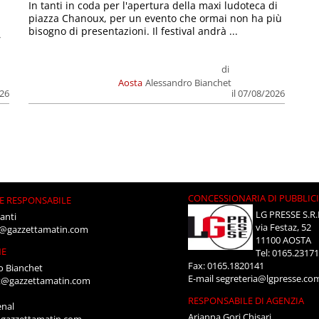
In tanti in coda per l'apertura della maxi ludoteca di
piazza Chanoux, per un evento che ormai non ha più
bisogno di presentazioni. Il festival andrà ...
,
di
Aosta
Alessandro Bianchet
026
il 07/08/2026
CONCESSIONARIA DI PUBBLIC
E RESPONSABILE
LG PRESSE S.R.
anti
via Festaz, 52
i@gazzettamatin.com
11100 AOSTA
NE
Tel: 0165.2317
Fax: 0165.1820141
o Bianchet
E-mail
segreteria@lgpresse.co
t@gazzettamatin.com
RESPONSABILE DI AGENZIA
enal
Arianna Gori Chisari