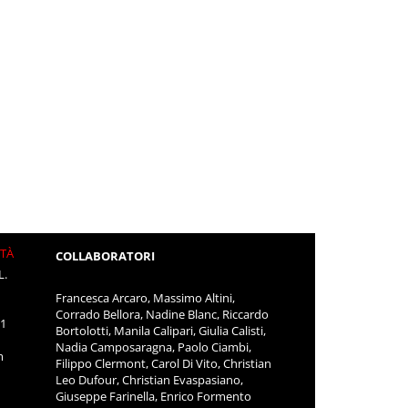
ITÀ
COLLABORATORI
L.
Francesca Arcaro, Massimo Altini,
Corrado Bellora, Nadine Blanc, Riccardo
11
Bortolotti, Manila Calipari, Giulia Calisti,
Nadia Camposaragna, Paolo Ciambi,
m
Filippo Clermont, Carol Di Vito, Christian
Leo Dufour, Christian Evaspasiano,
Giuseppe Farinella, Enrico Formento