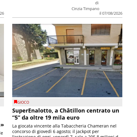
di
Cinzia Timpano
026
il 07/08/2026
GIOCO
SuperEnalotto, a Châtillon centrato un
“5” da oltre 19 mila euro
a»
La giocata vincente alla Tabaccheria Chameran nel
concorso di giovedì 6 agosto; il jackpot per
le
l'estrazione di oggi, venerdì 7, sale a 205,8 milioni d...