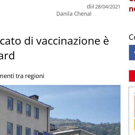
di
il
28/04/2021
n
Danila Chenal
C
ficato di vaccinazione è
ard
menti tra regioni