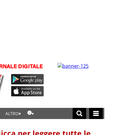
ALTRO
licca per leggere tutte le