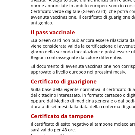
norme annunciate in ambito europeo, sono in corso az
Certificato verde digitale (Green card), che potrà co
avvenuta vaccinazione, il certificato di guarigione d
antigenico.
Il pass vaccinale
«La Green card non può ancora essere rilasciata dal
viene considerata valida la certificazione di avven
giorno della seconda inoculazione e potrà essere uti
Regioni contrassegnate da colore differente».
«Il documento di avvenuta vaccinazione non corrispo
approvato a livello europeo nei prossimi mesi».
Certificato di guarigione
Sulla base della vigente normativa: il certificato d
del cittadino interessato, in formato cartaceo o digit
oppure dal Medico di medicina generale o dal pediatra
durata di sei mesi dalla data della conferma di guar
Certificato da tampone
Il certificato di esito negativo al tampone molecolare
sarà valido per 48 ore.