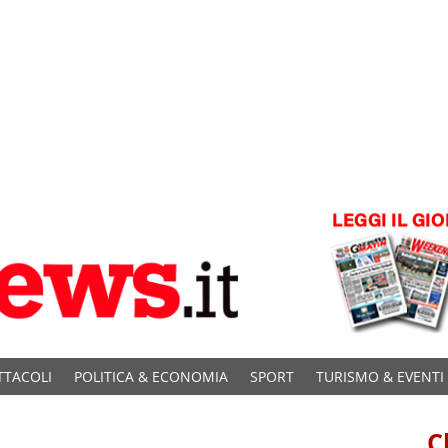
TTACOLI
POLITICA & ECONOMIA
SPORT
TURISMO & EVENTI
C