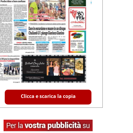
Clicca e scarica la copia