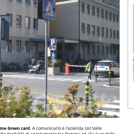
come Green card
. A comunicarlo è l’azienda Usl Valle
alle modalità di spostamento tra Regioni ed alla luce delle