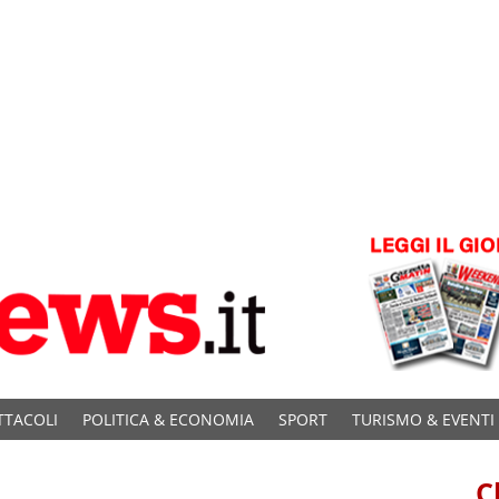
TTACOLI
POLITICA & ECONOMIA
SPORT
TURISMO & EVENTI
C