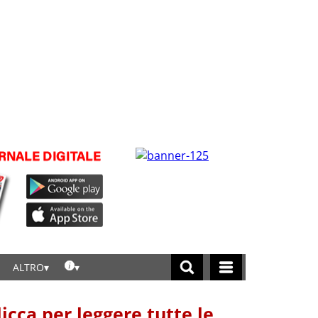
ALTRO
licca per leggere tutte le