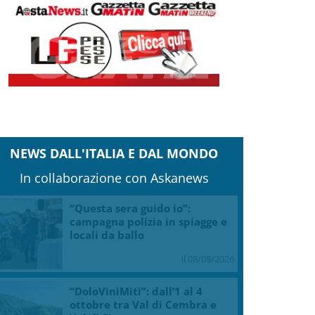
NEWS DALL'ITALIA E DAL MONDO
In collaborazione con Askanews
“Questa sera guido io”:
campagna polizia in spiagge e
locali da ballo
il 08/08/2026
“DoloViniMiti”: dall’1 al 4
ottobre tra Val di Cembra e