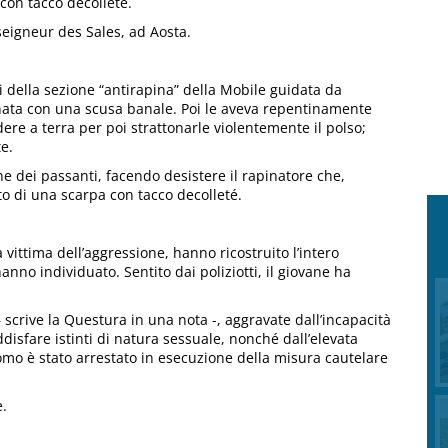
 con tacco decolleté.
nseigneur des Sales, ad Aosta.
ini della sezione “antirapina” della Mobile guidata da
inata con una scusa banale. Poi le aveva repentinamente
adere a terra per poi strattonarle violentemente il polso;
te.
ne dei passanti, facendo desistere il rapinatore che,
ato di una scarpa con tacco decolleté.
a vittima dell’aggressione, hanno ricostruito l’intero
nno individuato. Sentito dai poliziotti, il giovane ha
 scrive la Questura in una nota -, aggravate dall’incapacità
ddisfare istinti di natura sessuale, nonché dall’elevata
uomo è stato arrestato in esecuzione della misura cautelare
e.