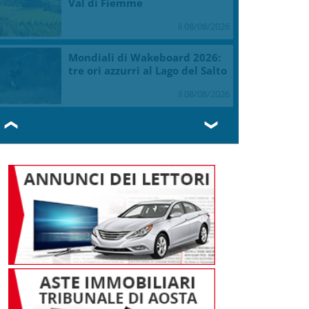
Val di Fiemme
il 08/08/2026
Mondiali di Wakeboard 2026:
tre ori azzurri al Lago del Salto
il 08/08/2026
❮
❯