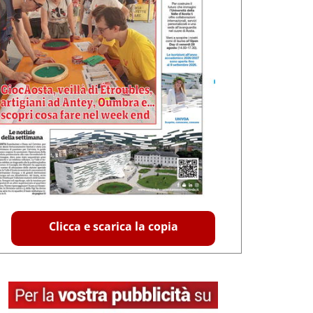
Clicca e scarica la copia