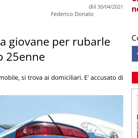
di
il
30/04/2021
n
Federico Donato
C
a giovane per rubarle
to 25enne
obile, si trova ai domiciliari. E' accusato di