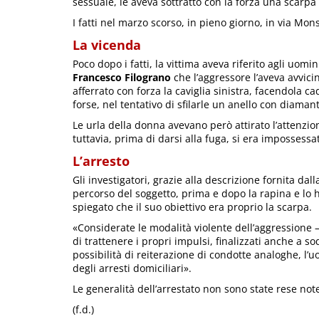
sessuale, le aveva sottratto con la forza una scarpa
I fatti nel marzo scorso, in pieno giorno, in via Mo
La vicenda
Poco dopo i fatti, la vittima aveva riferito agli uom
Francesco Filograno
che l’aggressore l’aveva avvic
afferrato con forza la caviglia sinistra, facendola c
forse, nel tentativo di sfilarle un anello con diaman
Le urla della donna avevano però attirato l’attenzio
tuttavia, prima di darsi alla fuga, si era impossess
L’arresto
Gli investigatori, grazie alla descrizione fornita dall
percorso del soggetto, prima e dopo la rapina e lo ha
spiegato che il suo obiettivo era proprio la scarpa.
«Considerate le modalità violente dell’aggressione –
di trattenere i propri impulsi, finalizzati anche a so
possibilità di reiterazione di condotte analoghe, l’
degli arresti domiciliari».
Le generalità dell’arrestato non sono state rese not
(f.d.)