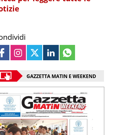
otizie
ondividi
GAZZETTA MATIN E WEEKEND