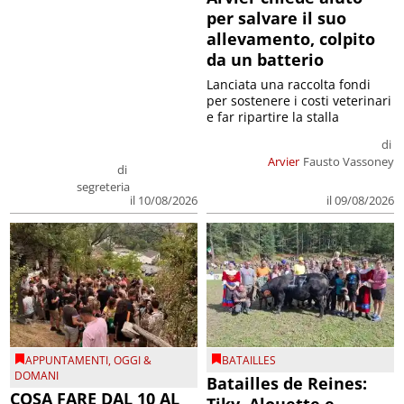
per salvare il suo
allevamento, colpito
da un batterio
Lanciata una raccolta fondi
per sostenere i costi veterinari
e far ripartire la stalla
di
Arvier
Fausto Vassoney
di
segreteria
il 09/08/2026
il 10/08/2026
APPUNTAMENTI
,
OGGI &
BATAILLES
DOMANI
Batailles de Reines:
COSA FARE DAL 10 AL