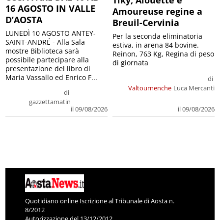
Tiky, Alouette e
16 AGOSTO IN VALLE
Amoureuse regine a
D’AOSTA
Breuil-Cervinia
LUNEDÌ 10 AGOSTO ANTEY-
Per la seconda eliminatoria
SAINT-ANDRÉ - Alla Sala
estiva, in arena 84 bovine.
mostre Biblioteca sarà
Reinon, 763 Kg, Regina di peso
possibile partecipare alla
di giornata
presentazione del libro di
Maria Vassallo ed Enrico F...
di
Valtournenche
Luca Mercanti
di
gazzettamatin
il 09/08/2026
il 09/08/2026
Quotidiano online Iscrizione al Tribunale di Aosta n.
8/2012
Autorizzazione del 13/12/2012