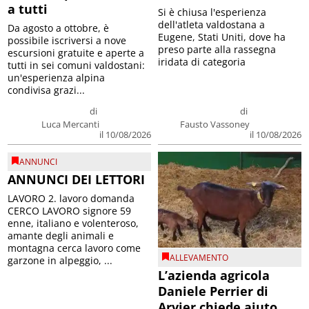
a tutti
Si è chiusa l'esperienza
dell'atleta valdostana a
Da agosto a ottobre, è
Eugene, Stati Uniti, dove ha
possibile iscriversi a nove
preso parte alla rassegna
escursioni gratuite e aperte a
iridata di categoria
tutti in sei comuni valdostani:
un'esperienza alpina
condivisa grazi...
di
di
Luca Mercanti
Fausto Vassoney
il 10/08/2026
il 10/08/2026
ANNUNCI
ANNUNCI DEI LETTORI
LAVORO 2. lavoro domanda
CERCO LAVORO signore 59
enne, italiano e volenteroso,
amante degli animali e
montagna cerca lavoro come
ALLEVAMENTO
garzone in alpeggio, ...
L’azienda agricola
Daniele Perrier di
Arvier chiede aiuto