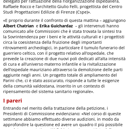
delegato per l’attuazione della riorganizzazione ospedaliera,
Raffaele Rocco e l’architetto Giulio Felli, progettista del Centro
Studi Progettazioni Edilizie di Firenze (Cspe)».
«E proprio durante il confronto di questa mattina – aggiungono
Albert Chatrian
e
Erika Guichardaz
– gli intervenuti hanno
comunicato alle Commissioni che è stata trovata la sintesi tra
la Sovrintendenza per i beni e le attività culturali e i progettisti
circa la coesistenza della fruizione degli importanti
ritrovamenti archeologici, in particolare il tumulo funerario del
guerriero celtico, con il progetto relativo all’ospedale, che
prevede la creazione di due nuovi poli dedicati all’alta intensità
di cura e all’universo materno infantile e la rivitalizzazione
dell’ospedale mauriziano attraverso la demolizione delle parti
aggiunte negli anni. Un progetto totale di ampliamento del
Parini che, ci è stato assicurato, risponde a tutte le esigenze
della comunità valdostana, inserito in un contesto di
ripensamento del sistema sanitario regionale».
I pareri
Entrando nel merito della trattazione della petizione, i
Presidenti di Commissione evidenziano: «Nel corso di queste
settimane abbiamo effettuato diverse audizioni, in modo da
approfondire la questione ed avere un quadro il più possibile