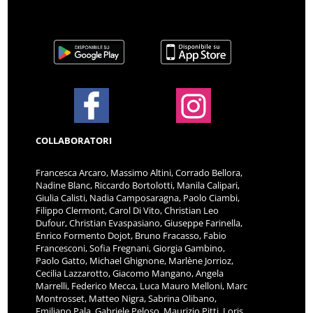
COLLABORATORI
Francesca Arcaro, Massimo Altini, Corrado Bellora,
Nadine Blanc, Riccardo Bortolotti, Manila Calipari,
Giulia Calisti, Nadia Camposaragna, Paolo Ciambi,
Filippo Clermont, Carol Di Vito, Christian Leo
Dufour, Christian Evaspasiano, Giuseppe Farinella,
Enrico Formento Dojot, Bruno Fracasso, Fabio
Francesconi, Sofia Fregnani, Giorgia Gambino,
Paolo Gatto, Michael Ghignone, Marlène Jorrioz,
Cecilia Lazzarotto, Giacomo Mangano, Angela
Marrelli, Federico Mecca, Luca Mauro Melloni, Marc
Montrosset, Matteo Nigra, Sabrina Olibano,
Emiliano Pala, Gabriele Peloso, Maurizio Pitti, Loris