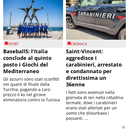
SPORT
CRONACA
Baseball5: l’Italia
Saint-Vincent:
conclude al quinto
aggredisce i
posto i Giochi del
carabinieri, arrestato
Mediterraneo
e condannato per
direttissima un
Gli azzurri sono stati sconfitti
36enne
nei quarti di finale dalla
Turchia, pagando a caro
I fatti sono avvenuti nella
prezzo il ko nel girone
giornata di ieri nella cittadina
eliminatorio contro la Tunisia
termale, dove i carabinieri
erano stati allertati per un
uomo che disturbava i
passanti. ...
di