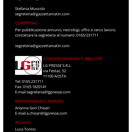
Stefania Muscolo
segreteria@gazzettamatin.com
CONTATTACI
Per pubblicazione annunci, necrologi, offro e cerco lavoro,
contattare la segreteria al numero: 0165/231711
segreteria@gazzettamatin.com
CONCESSIONARIA DI PUBBLICITÀ
LG PRESSE S.R.L.
via Festaz, 52
11100 AOSTA
Tel: 0165.231711
Fax: 0165.1820141
E-mail
segreteria@lgpresse.com
RESPONSABILE DI AGENZIA
Arianna Gori Chisari
E-mail
a.chisari@lgpresse.com
Account
Luca Torino