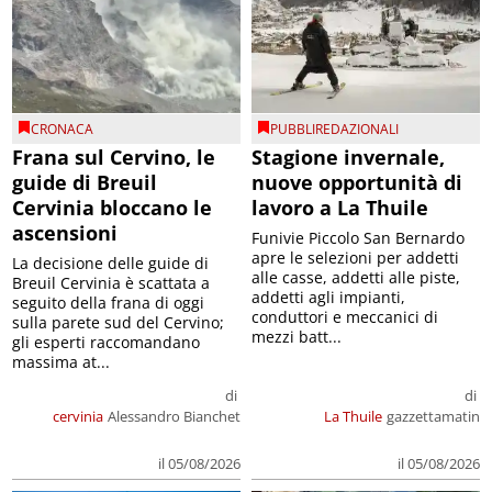
CRONACA
PUBBLIREDAZIONALI
Frana sul Cervino, le
Stagione invernale,
guide di Breuil
nuove opportunità di
Cervinia bloccano le
lavoro a La Thuile
ascensioni
Funivie Piccolo San Bernardo
apre le selezioni per addetti
La decisione delle guide di
alle casse, addetti alle piste,
Breuil Cervinia è scattata a
addetti agli impianti,
seguito della frana di oggi
conduttori e meccanici di
sulla parete sud del Cervino;
mezzi batt...
gli esperti raccomandano
massima at...
di
di
cervinia
Alessandro Bianchet
La Thuile
gazzettamatin
il 05/08/2026
il 05/08/2026