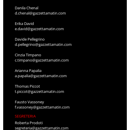
Danila Chenal
d.chenal@gazzettamatin.com
Erika David
e.david@gazzettamatin.com
Davide Pellegrino
d.pellegrino@gazzettamatin.com
Cinzia Timpano
c.timpano@gazzettamatin.com
Arianna Papalia
a.papalia@gazzettamatin.com
Thomas Piccot
t.piccot@gazzettamatin.com
Fausto Vassoney
f.vassoney@gazzettamatin.com
SEGRETERIA
Roberta Prodoti
segreteria@gazzettamatin.com