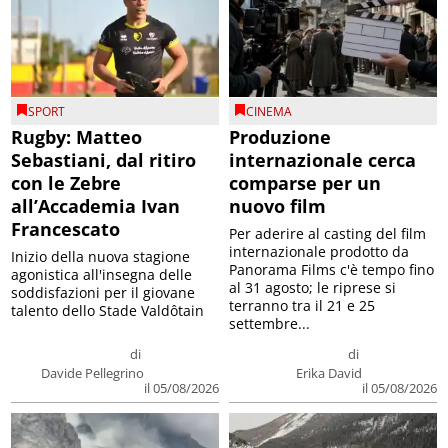
SPORT
CINEMA
Rugby: Matteo
Produzione
Sebastiani, dal ritiro
internazionale cerca
con le Zebre
comparse per un
all’Accademia Ivan
nuovo film
Francescato
Per aderire al casting del film
internazionale prodotto da
Inizio della nuova stagione
Panorama Films c'è tempo fino
agonistica all'insegna delle
al 31 agosto; le riprese si
soddisfazioni per il giovane
terranno tra il 21 e 25
talento dello Stade Valdôtain
settembre...
di
di
Davide Pellegrino
Erika David
il 05/08/2026
il 05/08/2026