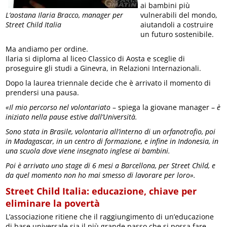
ai bambini più
vulnerabili del mondo,
L’aostana Ilaria Bracco, manager per
aiutandoli a costruire
Street Child Italia
un futuro sostenibile.
Ma andiamo per ordine.
Ilaria si diploma al liceo Classico di Aosta e sceglie di
proseguire gli studi a Ginevra, in Relazioni Internazionali.
Dopo la laurea triennale decide che è arrivato il momento di
prendersi una pausa.
«Il mio percorso nel volontariato
– spiega la giovane manager –
è
iniziato nella pause estive dall’Università.
Sono stata in Brasile, volontaria all’interno di un orfanotrofio, poi
in Madagascar, in un centro di formazione, e infine in Indonesia, in
una scuola dove viene insegnato inglese ai bambini.
Poi è arrivato uno stage di 6 mesi a Barcellona, per Street Child, e
da quel momento non ho mai smesso di lavorare per loro».
Street Child Italia: educazione, chiave per
eliminare la povertà
L’associazione ritiene che il raggiungimento di un’educazione
di base universale sia il più grande passo che si possa fare