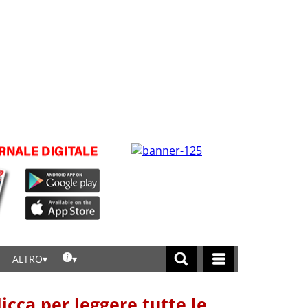
ALTRO
licca per leggere tutte le