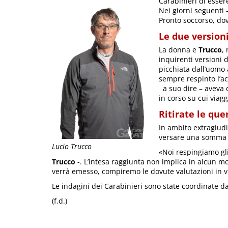
Carabinieri di esser
Nei giorni seguenti 
Pronto soccorso, dov
Le due version
La donna e
Trucco
,
inquirenti versioni 
picchiata dall’uomo a
sempre respinto l’a
a suo dire – aveva 
in corso su cui viag
Ritirate le que
In ambito extragiudiz
versare una somma al
Lucio Trucco
«Noi respingiamo gli
Trucco
-. L’intesa raggiunta non implica in alcun m
verrà emesso, compiremo le dovute valutazioni in vi
Le indagini dei Carabinieri sono state coordinate 
(f.d.)