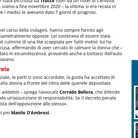
e stata picchiata da
Trucco
fuori da un hotel di Cervinia.
– siamo a fine novembre 2020 – la vittima si era recata in
e i medici le avevano dato 7 giorni di prognosi.
i
 nel corso delle indagini, hanno sempre fornito agli
diametralmente opposte. Lei sosteneva di essere stata
l culmine di una lite scoppiata per futili motivi; lui ha
ccusa, affermando di aver cercato di calmare la donna che –
dato in escandescenza, provando anche a buttarsi dall’auto
giavano.
rele
iale, le parti si sono accordate: la guida ha accettato di
la donna a fronte del ritiro delle querele depositate.
 addebiti – spiega l’avvocato
Corrado Bellora
, che difende
odo un’assunzione di responsabilità. Se il decreto penale
sta dell’opposizione allo stesso».
dal pm
Manlio D’Ambrosi
.