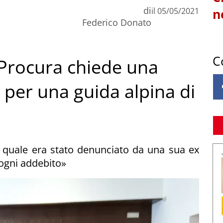
di
il
05/05/2021
n
Federico Donato
C
a Procura chiede una
 per una guida alpina di
il quale era stato denunciato da una sua ex
ogni addebito»