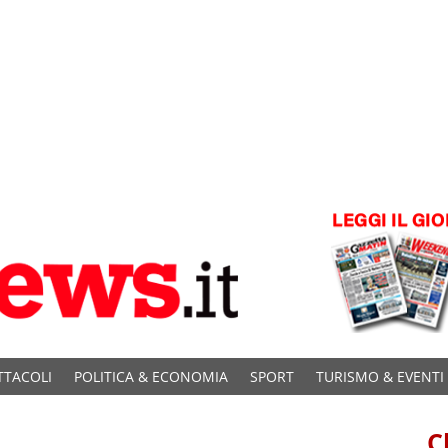
TTACOLI
POLITICA & ECONOMIA
SPORT
TURISMO & EVENTI
C