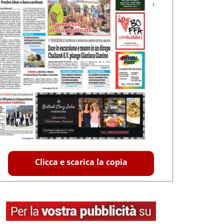
Clicca e scarica la copia