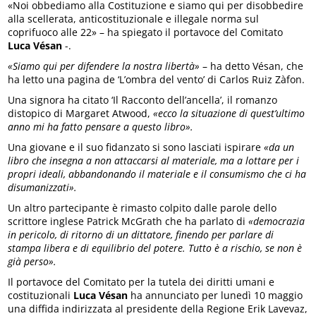
«Noi obbediamo alla Costituzione e siamo qui per disobbedire
alla scellerata, anticostituzionale e illegale norma sul
coprifuoco alle 22» – ha spiegato il portavoce del Comitato
Luca Vésan
-.
«Siamo qui per difendere la nostra libertà»
– ha detto Vésan, che
ha letto una pagina de ‘L’ombra del vento’ di Carlos Ruiz Zàfon.
Una signora ha citato ‘Il Racconto dell’ancella’, il romanzo
distopico di Margaret Atwood,
«ecco la situazione di quest’ultimo
anno mi ha fatto pensare a questo libro».
Una giovane e il suo fidanzato si sono lasciati ispirare
«da un
libro che insegna a non attaccarsi al materiale, ma a lottare per i
propri ideali, abbandonando il materiale e il consumismo che ci ha
disumanizzati».
Un altro partecipante è rimasto colpito dalle parole dello
scrittore inglese Patrick McGrath che ha parlato di
«democrazia
in pericolo, di ritorno di un dittatore, finendo per parlare di
stampa libera e di equilibrio del potere. Tutto è a rischio, se non è
già perso».
Il portavoce del Comitato per la tutela dei diritti umani e
costituzionali
Luca Vésan
ha annunciato per lunedì 10 maggio
una diffida indirizzata al presidente della Regione Erik Lavevaz,