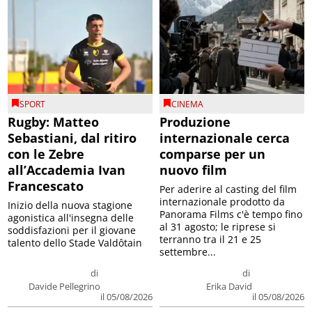
SPORT
CINEMA
Rugby: Matteo
Produzione
Sebastiani, dal ritiro
internazionale cerca
con le Zebre
comparse per un
all’Accademia Ivan
nuovo film
Francescato
Per aderire al casting del film
internazionale prodotto da
Inizio della nuova stagione
Panorama Films c'è tempo fino
agonistica all'insegna delle
al 31 agosto; le riprese si
soddisfazioni per il giovane
terranno tra il 21 e 25
talento dello Stade Valdôtain
settembre...
di
di
Davide Pellegrino
Erika David
il 05/08/2026
il 05/08/2026