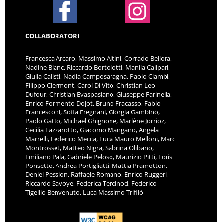
COLLABORATORI
Francesca Arcaro, Massimo Altini, Corrado Bellora,
Nadine Blanc, Riccardo Bortolotti, Manila Calipari,
Giulia Calisti, Nadia Camposaragna, Paolo Ciambi,
Filippo Clermont, Carol Di Vito, Christian Leo
Dufour, Christian Evaspasiano, Giuseppe Farinella,
Enrico Formento Dojot, Bruno Fracasso, Fabio
Francesconi, Sofia Fregnani, Giorgia Gambino,
Paolo Gatto, Michael Ghignone, Marlène Jorrioz,
Cecilia Lazzarotto, Giacomo Mangano, Angela
Marrelli, Federico Mecca, Luca Mauro Melloni, Marc
Montrosset, Matteo Nigra, Sabrina Olibano,
Emiliano Pala, Gabriele Peloso, Maurizio Pitti, Loris
Ponsetto, Andrea Portigliatti, Mattia Pramotton,
Deniel Pession, Raffaele Romano, Enrico Ruggeri,
Riccardo Savoye, Federica Tercinod, Federico
Tigellio Benvenuto, Luca Massimo Trifilò