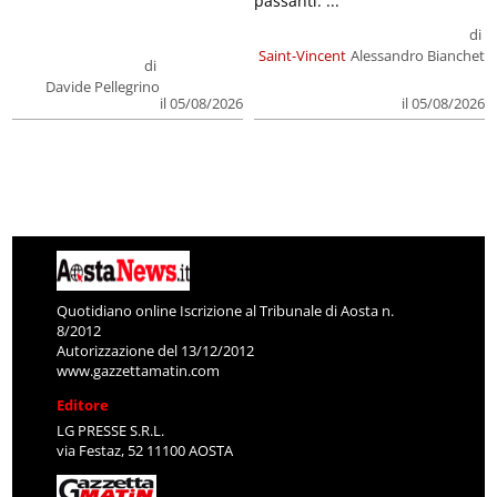
passanti. ...
di
Saint-Vincent
Alessandro Bianchet
di
Davide Pellegrino
il 05/08/2026
il 05/08/2026
Quotidiano online Iscrizione al Tribunale di Aosta n.
8/2012
Autorizzazione del 13/12/2012
www.gazzettamatin.com
Editore
LG PRESSE S.R.L.
via Festaz, 52 11100 AOSTA