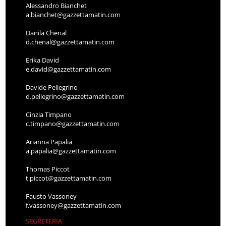
Alessandro Bianchet
a.bianchet@gazzettamatin.com
Danila Chenal
d.chenal@gazzettamatin.com
Erika David
e.david@gazzettamatin.com
Davide Pellegrino
d.pellegrino@gazzettamatin.com
Cinzia Timpano
c.timpano@gazzettamatin.com
Arianna Papalia
a.papalia@gazzettamatin.com
Thomas Piccot
t.piccot@gazzettamatin.com
Fausto Vassoney
f.vassoney@gazzettamatin.com
SEGRETERIA