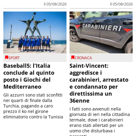
il 05/08/2026
il 05/08/2026
SPORT
CRONACA
Baseball5: l’Italia
Saint-Vincent:
conclude al quinto
aggredisce i
posto i Giochi del
carabinieri, arrestato
Mediterraneo
e condannato per
direttissima un
Gli azzurri sono stati sconfitti
36enne
nei quarti di finale dalla
Turchia, pagando a caro
I fatti sono avvenuti nella
prezzo il ko nel girone
giornata di ieri nella cittadina
eliminatorio contro la Tunisia
termale, dove i carabinieri
erano stati allertati per un
uomo che disturbava i