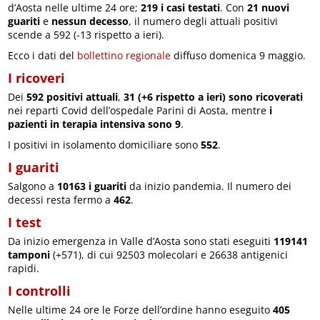
d’Aosta nelle ultime 24 ore;
219 i casi testati
. Con
21 nuovi
guariti
e
nessun decesso
, il numero degli attuali positivi
scende a 592 (-13 rispetto a ieri).
Ecco i dati del
bollettino regionale
diffuso domenica 9 maggio.
I ricoveri
Dei
592 positivi attuali
,
31 (+6 rispetto a ieri) sono ricoverati
nei reparti Covid dell’ospedale Parini di Aosta, mentre
i
pazienti in terapia intensiva sono 9
.
I positivi in isolamento domiciliare sono
552
.
I guariti
Salgono a
10163 i guariti
da inizio pandemia. Il numero dei
decessi resta fermo a
462
.
I test
Da inizio emergenza in Valle d’Aosta sono stati eseguiti
119141
tamponi
(+571), di cui 92503 molecolari e 26638 antigenici
rapidi.
I controlli
Nelle ultime 24 ore le Forze dell’ordine hanno eseguito
405