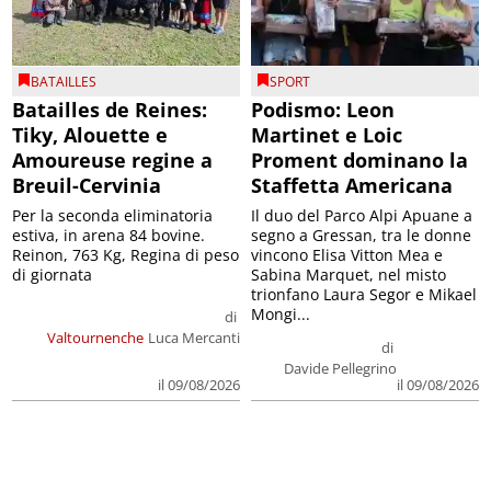
BATAILLES
SPORT
Batailles de Reines:
Podismo: Leon
Tiky, Alouette e
Martinet e Loic
Amoureuse regine a
Proment dominano la
Breuil-Cervinia
Staffetta Americana
Per la seconda eliminatoria
Il duo del Parco Alpi Apuane a
estiva, in arena 84 bovine.
segno a Gressan, tra le donne
Reinon, 763 Kg, Regina di peso
vincono Elisa Vitton Mea e
di giornata
Sabina Marquet, nel misto
trionfano Laura Segor e Mikael
Mongi...
di
Valtournenche
Luca Mercanti
di
Davide Pellegrino
il 09/08/2026
il 09/08/2026