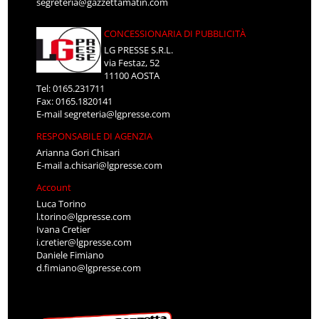
segreteria@gazzettamatin.com
CONCESSIONARIA DI PUBBLICITÀ
LG PRESSE S.R.L.
via Festaz, 52
11100 AOSTA
Tel: 0165.231711
Fax: 0165.1820141
E-mail
segreteria@lgpresse.com
RESPONSABILE DI AGENZIA
Arianna Gori Chisari
E-mail
a.chisari@lgpresse.com
Account
Luca Torino
l.torino@lgpresse.com
Ivana Cretier
i.cretier@lgpresse.com
Daniele Fimiano
d.fimiano@lgpresse.com