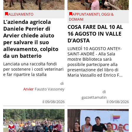
ALLEVAMENTO
APPUNTAMENTI
,
OGGI &
DOMANI
L’azienda agricola
COSA FARE DAL 10 AL
Daniele Perrier di
16 AGOSTO IN VALLE
Arvier chiede aiuto
D’AOSTA
per salvare il suo
allevamento, colpito
LUNEDÌ 10 AGOSTO ANTEY-
SAINT-ANDRÉ - Alla Sala
da un batterio
mostre Biblioteca sarà
Lanciata una raccolta fondi
possibile partecipare alla
per sostenere i costi veterinari
presentazione del libro di
e far ripartire la stalla
Maria Vassallo ed Enrico F...
di
Arvier
Fausto Vassoney
di
gazzettamatin
il 09/08/2026
il 09/08/2026