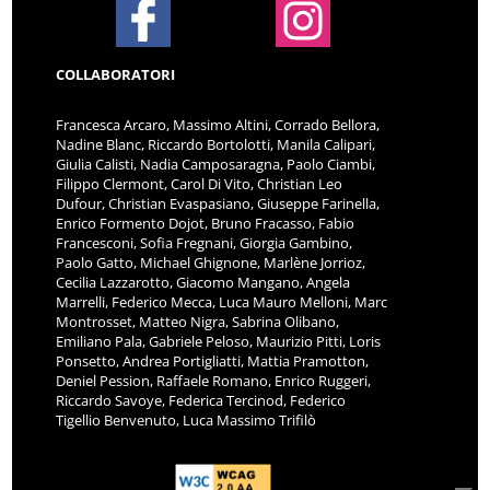
COLLABORATORI
Francesca Arcaro, Massimo Altini, Corrado Bellora,
Nadine Blanc, Riccardo Bortolotti, Manila Calipari,
Giulia Calisti, Nadia Camposaragna, Paolo Ciambi,
Filippo Clermont, Carol Di Vito, Christian Leo
Dufour, Christian Evaspasiano, Giuseppe Farinella,
Enrico Formento Dojot, Bruno Fracasso, Fabio
Francesconi, Sofia Fregnani, Giorgia Gambino,
Paolo Gatto, Michael Ghignone, Marlène Jorrioz,
Cecilia Lazzarotto, Giacomo Mangano, Angela
Marrelli, Federico Mecca, Luca Mauro Melloni, Marc
Montrosset, Matteo Nigra, Sabrina Olibano,
Emiliano Pala, Gabriele Peloso, Maurizio Pitti, Loris
Ponsetto, Andrea Portigliatti, Mattia Pramotton,
Deniel Pession, Raffaele Romano, Enrico Ruggeri,
Riccardo Savoye, Federica Tercinod, Federico
Tigellio Benvenuto, Luca Massimo Trifilò