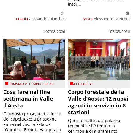
inter...
di
di
cervinia
Alessandro Bianchet
Aosta
Alessandro Bianchet
il 07/08/2026
il 07/08/2026
TURISMO & TEMPO LIBERO
ATTUALITA'
Cosa fare nel fine
Corpo forestale della
settimana in Valle
Valle d’Aosta: 12 nuovi
d’Aosta
agenti in servizio in 8
stazioni
GiocAosta prosegue tra le vie
del capoluogo; a Brissogne
Questa mattina, a palazzo
entra nel vivo la Feta de
regionale, si è tenuta la
l’Oumbra; Etroubles ospita la
cerimonia di giuramento