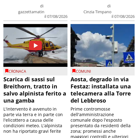
di
di
gazzettamatin
Cinzia Timpano
il 07/08/2026
il 07/08/2026
CRONACA
COMUNI
Scarica di sassi sul
Aosta, degrado in via
Breithorn, tratto in
Festaz: installata una
salvo alpinista ferito a
telecamera alla Torre
una gamba
del Lebbroso
L'intervento è avvenuto in
Prime contromosse
parte via terra e in parte con
dell'amministrazione
l'elicottero a causa delle
comunale dopo l'esposto
condizioni meteo. L'alpinista
presentato da residenti della
non ha riportato gravi ferite
zona; promessi anche
maggiori controlli e ulteriori