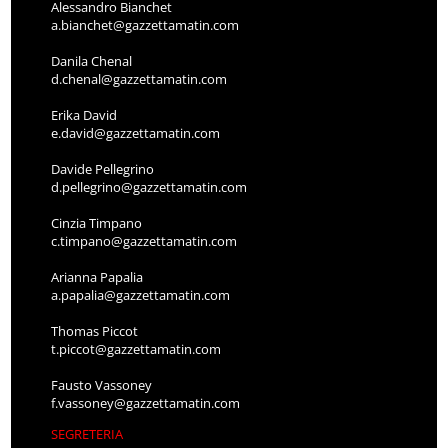
Alessandro Bianchet
a.bianchet@gazzettamatin.com
Danila Chenal
d.chenal@gazzettamatin.com
Erika David
e.david@gazzettamatin.com
Davide Pellegrino
d.pellegrino@gazzettamatin.com
Cinzia Timpano
c.timpano@gazzettamatin.com
Arianna Papalia
a.papalia@gazzettamatin.com
Thomas Piccot
t.piccot@gazzettamatin.com
Fausto Vassoney
f.vassoney@gazzettamatin.com
SEGRETERIA