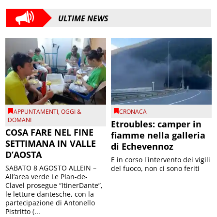
ULTIME NEWS
APPUNTAMENTI
,
OGGI &
CRONACA
DOMANI
Etroubles: camper in
COSA FARE NEL FINE
fiamme nella galleria
SETTIMANA IN VALLE
di Echevennoz
D’AOSTA
E in corso l'intervento dei vigili
SABATO 8 AGOSTO ALLEIN –
del fuoco, non ci sono feriti
All’area verde Le Plan-de-
Clavel prosegue “ItinerDante”,
le letture dantesche, con la
partecipazione di Antonello
Pistritto (...