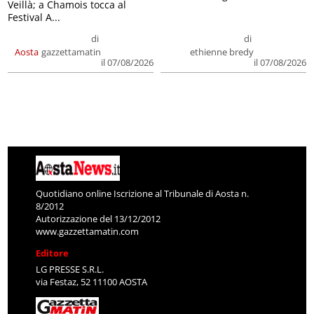
Veillà; a Chamois tocca al
Festival A...
di
di
Aosta
gazzettamatin
ethienne bredy
il 07/08/2026
il 07/08/2026
Quotidiano online Iscrizione al Tribunale di Aosta n.
8/2012
Autorizzazione del 13/12/2012
www.gazzettamatin.com
Editore
LG PRESSE S.R.L.
via Festaz, 52 11100 AOSTA