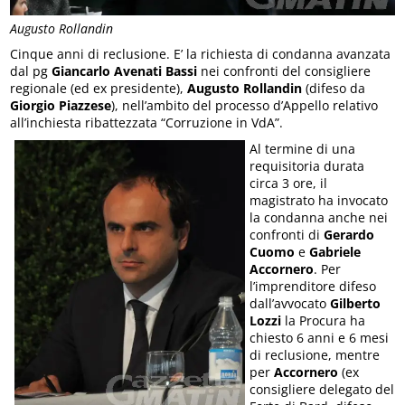
Augusto Rollandin
Cinque anni di reclusione. E’ la richiesta di condanna avanzata
dal pg
Giancarlo Avenati Bassi
nei confronti del consigliere
regionale (ed ex presidente),
Augusto Rollandin
(difeso da
Giorgio Piazzese
), nell’ambito del processo d’Appello relativo
all’inchiesta ribattezzata “Corruzione in VdA”.
Al termine di una
requisitoria durata
circa 3 ore, il
magistrato ha invocato
la condanna anche nei
confronti di
Gerardo
Cuomo
e
Gabriele
Accornero
. Per
l’imprenditore difeso
dall’avvocato
Gilberto
Lozzi
la Procura ha
chiesto 6 anni e 6 mesi
di reclusione, mentre
per
Accornero
(ex
consigliere delegato del