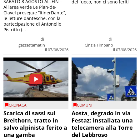
SABATO 8 AGOSTO ALLEIN –
del fuoco, non ci sono feriti
All’area verde Le Plan-de-
Clavel prosegue “ItinerDante”,
le letture dantesche, con la
partecipazione di Antonello
Pistritto (...
di
di
gazzettamatin
Cinzia Timpano
il 07/08/2026
il 07/08/2026
CRONACA
COMUNI
Scarica di sassi sul
Aosta, degrado in via
Breithorn, tratto in
Festaz: installata una
salvo alpinista ferito a
telecamera alla Torre
una gamba
del Lebbroso