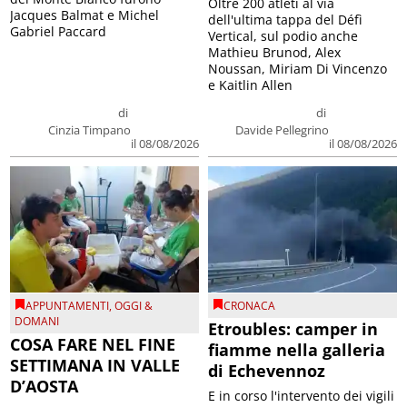
Oltre 200 atleti al via
Jacques Balmat e Michel
dell'ultima tappa del Défì
Gabriel Paccard
Vertical, sul podio anche
Mathieu Brunod, Alex
Noussan, Miriam Di Vincenzo
e Kaitlin Allen
di
di
Cinzia Timpano
Davide Pellegrino
il 08/08/2026
il 08/08/2026
APPUNTAMENTI
,
OGGI &
CRONACA
DOMANI
Etroubles: camper in
COSA FARE NEL FINE
fiamme nella galleria
SETTIMANA IN VALLE
di Echevennoz
D’AOSTA
E in corso l'intervento dei vigili