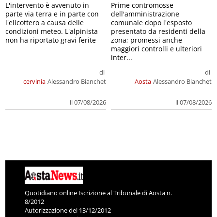
L'intervento è avvenuto in
Prime contromosse
parte via terra e in parte con
dell'amministrazione
l'elicottero a causa delle
comunale dopo l'esposto
condizioni meteo. L'alpinista
presentato da residenti della
non ha riportato gravi ferite
zona; promessi anche
maggiori controlli e ulteriori
inter...
di
di
cervinia
Alessandro Bianchet
Aosta
Alessandro Bianchet
il 07/08/2026
il 07/08/2026
Quotidiano online Iscrizione al Tribunale di Aosta n.
8/2012
Autorizzazione del 13/12/2012