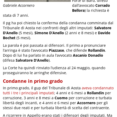
Forte di Bard, difeso
dall’avvocato
Corrado
Gabriele Accornero
Bellora
) la richiesta è
stata di 7 anni.
Il pg ha poi chiesto la conferma della condanna comminata dal
Tribunale di Aosta nei confronti degli altri imputati:
Salvatore
D’Anello
(5 mesi),
Simone D’Anello
(2 anni e 8 mesi) e
Davide
Bochet
(5 mesi).
La parola è poi passata ai difensori. Il primo a pronunciare
l’arringa è stato l’avvocato
Piazzase
, che difende
Rollandin
.
Dopo di lui ha parlato in aula l’avvocato
Ascanio Donadio
(difesa
Salvatore D’Anello
).
La Corte ha quindi rinviato l’udienza al 24 maggio, quando
proseguiranno le arringhe difensive.
Condanne in primo grado
In primo grado, il gup del Tribunale di Aosta
aveva condannato
tutti i tre i principali imputati
; 4 anni e 6 mesi a
Rollandin
per
corruzione, 3 anni e 8 mesi a
Cuomo
per corruzione e turbata
libertà degli incanti, e 4 anni e 6 mesi per
Accornero
per gli
stessi due reati e per turbata libertà di scelta del contraente.
A ricorrere in Appello erano stati i difensori degli imputati. Ma