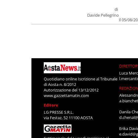
di
Davide Pellegrino
il 05/08/2
DIRETTOR
Luca Merc
l.mercant
Quotidiano online Iscrizione al Tribunale
di Aosta n. 8/2012
REDAZIO
Autorizzazione del 13/12/2012
Alessandr
www.gazzettamatin.com
a.bianche
Editore
Danila Ch
LG PRESSE S.R.L.
d.chenal@
via Festaz, 52 11100 AOSTA
Erika Davi
e.david@g