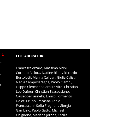
ITÀ
COLLABORATORI
L.
Francesca Arcaro, Massimo Altini,
Corrado Bellora, Nadine Blanc, Riccardo
11
Bortolotti, Manila Calipari, Giulia Calisti,
Nadia Camposaragna, Paolo Ciambi,
m
Filippo Clermont, Carol Di Vito, Christian
Leo Dufour, Christian Evaspasiano,
Giuseppe Farinella, Enrico Formento
Dojot, Bruno Fracasso, Fabio
Francesconi, Sofia Fregnani, Giorgia
Gambino, Paolo Gatto, Michael
Ghignone, Marlène Jorrioz, Cecilia