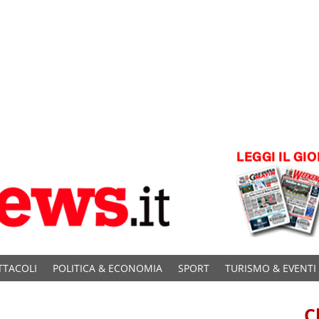
TTACOLI
POLITICA & ECONOMIA
SPORT
TURISMO & EVENTI
C