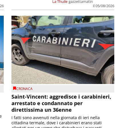
La Thuile
gazzettamatin
026
il 05/08/2026
CRONACA
Saint-Vincent: aggredisce i carabinieri,
arrestato e condannato per
direttissima un 36enne
e
I fatti sono avvenuti nella giornata di ieri nella
cittadina termale, dove i carabinieri erano stati
allertati per un uomo che disturbava i passanti. ...