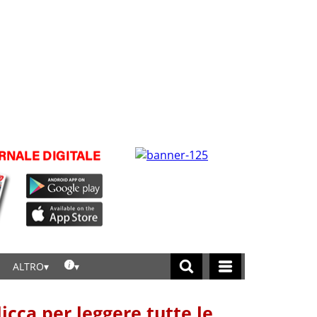
ALTRO
licca per leggere tutte le