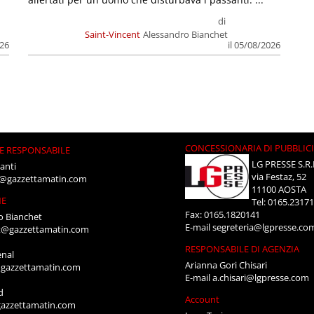
di
Saint-Vincent
Alessandro Bianchet
026
il 05/08/2026
CONCESSIONARIA DI PUBBLIC
E RESPONSABILE
LG PRESSE S.R.
anti
via Festaz, 52
i@gazzettamatin.com
11100 AOSTA
NE
Tel: 0165.2317
Fax: 0165.1820141
o Bianchet
E-mail
segreteria@lgpresse.co
t@gazzettamatin.com
RESPONSABILE DI AGENZIA
enal
Arianna Gori Chisari
gazzettamatin.com
E-mail
a.chisari@lgpresse.com
d
Account
azzettamatin.com