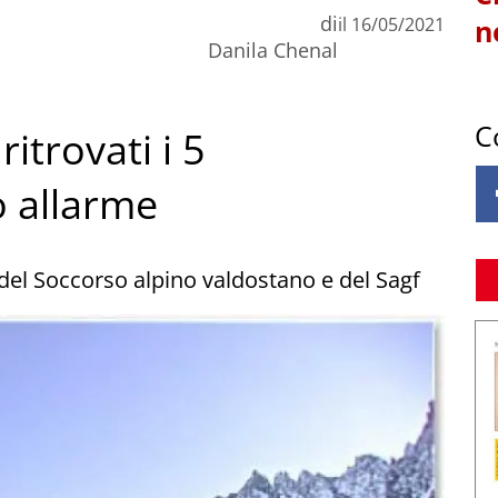
di
il
16/05/2021
n
Danila Chenal
C
itrovati i 5
o allarme
 del Soccorso alpino valdostano e del Sagf